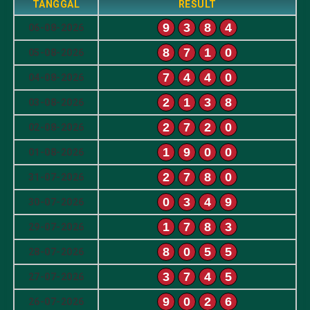
TANGGAL
RESULT
9
3
8
4
06-08-2026
8
7
1
0
05-08-2026
7
4
4
0
04-08-2026
2
1
3
8
03-08-2026
2
7
2
0
02-08-2026
1
9
0
0
01-08-2026
2
7
8
0
31-07-2026
0
3
4
9
30-07-2026
1
7
8
3
29-07-2026
8
0
5
5
28-07-2026
3
7
4
5
27-07-2026
9
0
2
6
26-07-2026