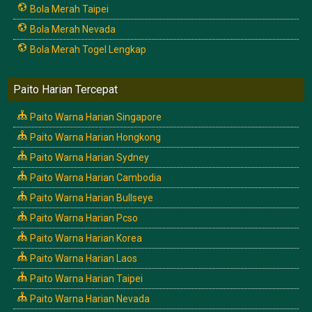
Bola Merah Taipei
Bola Merah Nevada
Bola Merah Togel Lengkap
Paito Harian Tercepat
Paito Warna Harian Singapore
Paito Warna Harian Hongkong
Paito Warna Harian Sydney
Paito Warna Harian Cambodia
Paito Warna Harian Bullseye
Paito Warna Harian Pcso
Paito Warna Harian Korea
Paito Warna Harian Laos
Paito Warna Harian Taipei
Paito Warna Harian Nevada