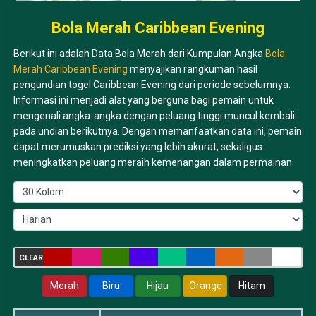
Bola Merah Caribbean Evening
Berikut ini adalah Data Bola Merah dari Kumpulan Angka
Bola
Merah Caribbean Evening
menyajikan rangkuman hasil
pengundian togel Caribbean Evening dari periode sebelumnya.
Informasi ini menjadi alat yang berguna bagi pemain untuk
mengenali angka-angka dengan peluang tinggi muncul kembali
pada undian berikutnya. Dengan memanfaatkan data ini, pemain
dapat merumuskan prediksi yang lebih akurat, sekaligus
meningkatkan peluang meraih kemenangan dalam permainan.
CLEAR
Merah
Biru
Hijau
Orange
Hitam