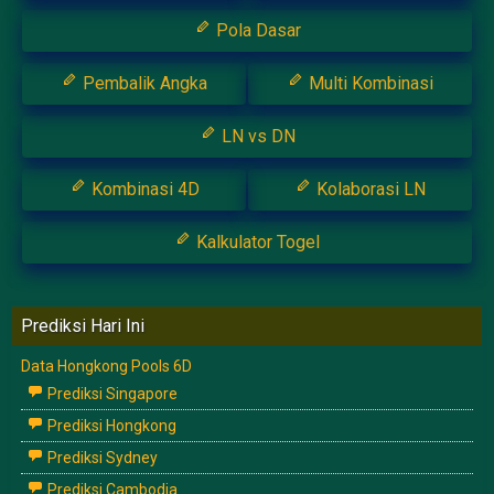
Pola Dasar
Pembalik Angka
Multi Kombinasi
LN vs DN
Kombinasi 4D
Kolaborasi LN
Kalkulator Togel
Prediksi Hari Ini
Data Hongkong Pools 6D
Prediksi Singapore
Prediksi Hongkong
Prediksi Sydney
Prediksi Cambodia