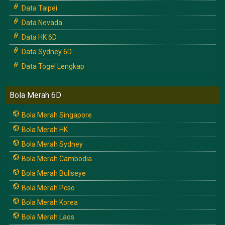
Data Taipei
Data Nevada
Data HK 6D
Data Sydney 6D
Data Togel Lengkap
Bola Merah 6D
Bola Merah Singapore
Bola Merah HK
Bola Merah Sydney
Bola Merah Cambodia
Bola Merah Bullseye
Bola Merah Pcso
Bola Merah Korea
Bola Merah Laos