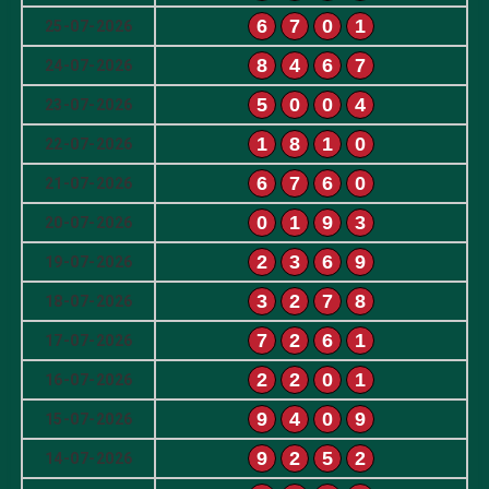
6
7
0
1
25-07-2026
8
4
6
7
24-07-2026
5
0
0
4
23-07-2026
1
8
1
0
22-07-2026
6
7
6
0
21-07-2026
0
1
9
3
20-07-2026
2
3
6
9
19-07-2026
3
2
7
8
18-07-2026
7
2
6
1
17-07-2026
2
2
0
1
16-07-2026
9
4
0
9
15-07-2026
9
2
5
2
14-07-2026