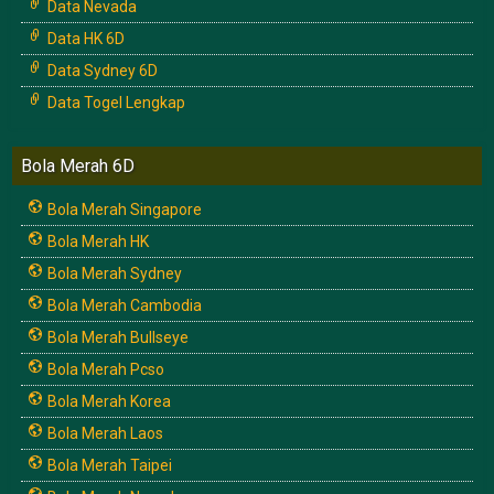
Data Nevada
Data HK 6D
Data Sydney 6D
Data Togel Lengkap
Bola Merah 6D
Bola Merah Singapore
Bola Merah HK
Bola Merah Sydney
Bola Merah Cambodia
Bola Merah Bullseye
Bola Merah Pcso
Bola Merah Korea
Bola Merah Laos
Bola Merah Taipei