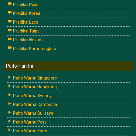
Prediksi Pcso
Prediksi Korea
Prediksi Laos
Prediksi Taipei
Prediksi Nevada
Prediksi Kami Lengkap
Paito Hari Ini
Paito Warna Singapore
Paito Warna Hongkong
Paito Warna Sydney
Paito Warna Cambodia
Paito Warna Bullseye
Paito Warna Pcso
Paito Warna Korea