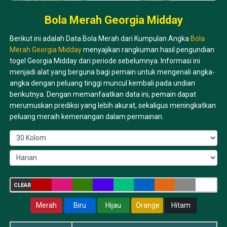
Bola Merah Georgia Midday
Berikut ini adalah Data Bola Merah dari Kumpulan Angka
Bola
Merah Georgia Midday
menyajikan rangkuman hasil pengundian
togel Georgia Midday dari periode sebelumnya. Informasi ini
menjadi alat yang berguna bagi pemain untuk mengenali angka-
angka dengan peluang tinggi muncul kembali pada undian
berikutnya. Dengan memanfaatkan data ini, pemain dapat
merumuskan prediksi yang lebih akurat, sekaligus meningkatkan
peluang meraih kemenangan dalam permainan.
CLEAR
Merah
Biru
Hijau
Orange
Hitam