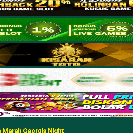
a Merah Georgia Night