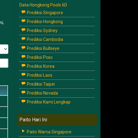
Data Hongkong Pools 6D
Prediksi Singapore
Prediksi Hongkong
i,
Prediksi Sydney
Prediksi Cambodia
Prediksi Bullseye
Prediksi Pcso
Prediksi Korea
Prediksi Laos
Prediksi Taipei
Prediksi Nevada
Prediksi Kami Lengkap
Paito Hari Ini
Paito Warna Singapore