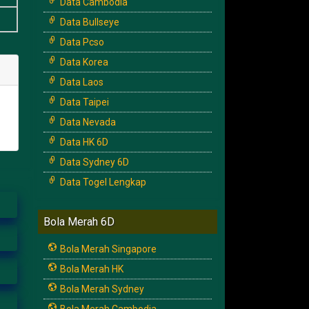
Data Cambodia
Data Bullseye
Data Pcso
Data Korea
Data Laos
Data Taipei
Data Nevada
Data HK 6D
Data Sydney 6D
Data Togel Lengkap
Bola Merah 6D
Bola Merah Singapore
Bola Merah HK
Bola Merah Sydney