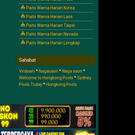
Paito Warna Harian Korea
Paito Warna Harian Laos
Paito Warna Harian Taipei
Paito Warna Harian Nevada
Paito Warna Harian Lengkap
Sahabat
Virdsam
*
Nagasaon
*
Naga saon
*
Welcome to Hongkong Pools
*
Sydney
Pools Today
*
Hongkong Pools