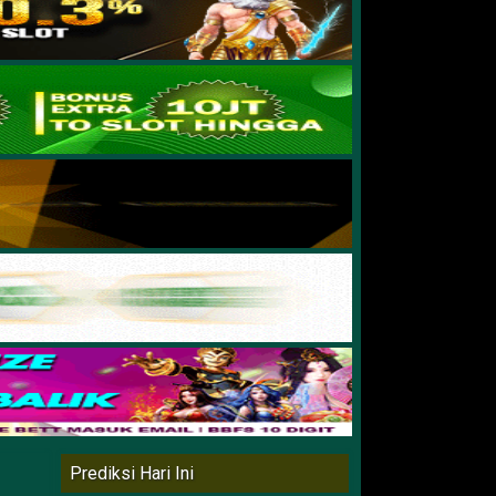
Prediksi Hari Ini