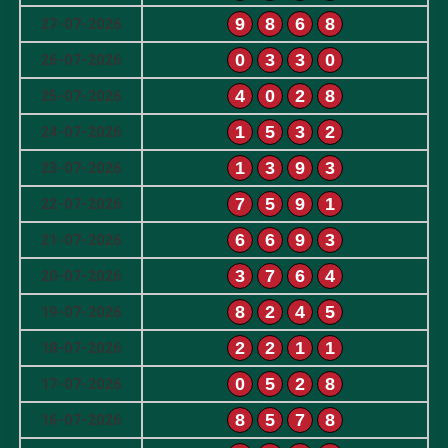
9
8
6
8
27-07-2026
0
3
3
0
26-07-2026
4
0
2
8
25-07-2026
1
5
3
2
24-07-2026
1
3
9
3
23-07-2026
7
5
9
1
22-07-2026
6
6
9
3
21-07-2026
3
7
6
4
20-07-2026
8
2
4
5
19-07-2026
2
2
1
1
18-07-2026
0
5
2
8
17-07-2026
8
5
7
8
16-07-2026