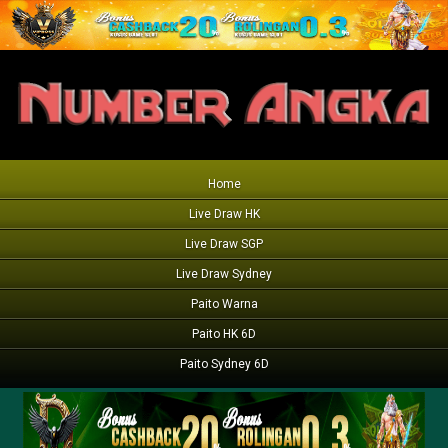
Home
Live Draw HK
Live Draw SGP
Live Draw Sydney
Paito Warna
Paito HK 6D
Paito Sydney 6D