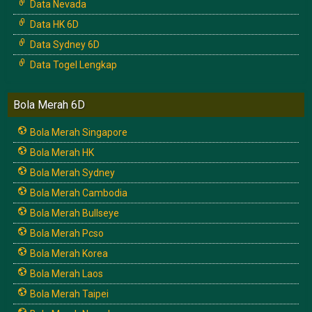
Data Nevada
Data HK 6D
Data Sydney 6D
Data Togel Lengkap
Bola Merah 6D
Bola Merah Singapore
Bola Merah HK
Bola Merah Sydney
Bola Merah Cambodia
Bola Merah Bullseye
Bola Merah Pcso
Bola Merah Korea
Bola Merah Laos
Bola Merah Taipei