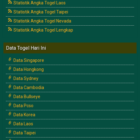
Statistik Angka Togel Laos
Statistik Angka Togel Taipei
Statistik Angka Togel Nevada
Statistik Angka Togel Lengkap
Data Togel Hari Ini
Data Singapore
Data Hongkong
Data Sydney
Data Cambodia
Data Bullseye
Data Pcso
Data Korea
Data Laos
Data Taipei