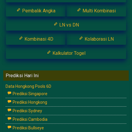
Pembalik Angka
Multi Kombinasi
LN vs DN
Kombinasi 4D
Kolaborasi LN
Kalkulator Togel
Prediksi Hari Ini
Data Hongkong Pools 6D
Prediksi Singapore
Prediksi Hongkong
Prediksi Sydney
Prediksi Cambodia
Prediksi Bullseye