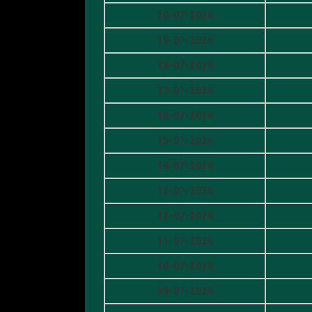
20-07-2026
19-07-2026
18-07-2026
17-07-2026
16-07-2026
15-07-2026
14-07-2026
13-07-2026
12-07-2026
11-07-2026
10-07-2026
09-07-2026