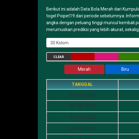
Berikut ini adalah Data Bola Merah dari Kumpu
togel Poipet19 dari periode sebelumnya. Infor
angka dengan peluang tinggi muncul kembali p
merumuskan prediksi yang lebih akurat, seka
CLEAR
Merah
Biru
TANGGAL
06-08-2026
05-08-2026
04-08-2026
03-08-2026