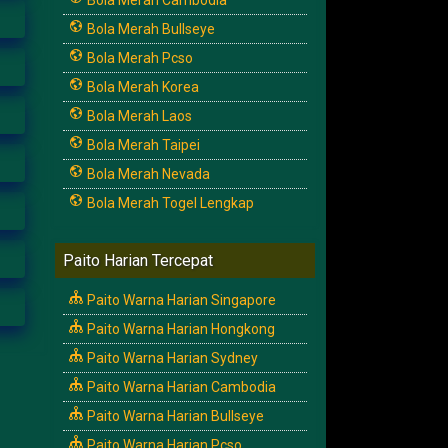
Bola Merah Cambodia
Bola Merah Bullseye
Bola Merah Pcso
Bola Merah Korea
Bola Merah Laos
Bola Merah Taipei
Bola Merah Nevada
Bola Merah Togel Lengkap
Paito Harian Tercepat
Paito Warna Harian Singapore
Paito Warna Harian Hongkong
Paito Warna Harian Sydney
Paito Warna Harian Cambodia
Paito Warna Harian Bullseye
Paito Warna Harian Pcso