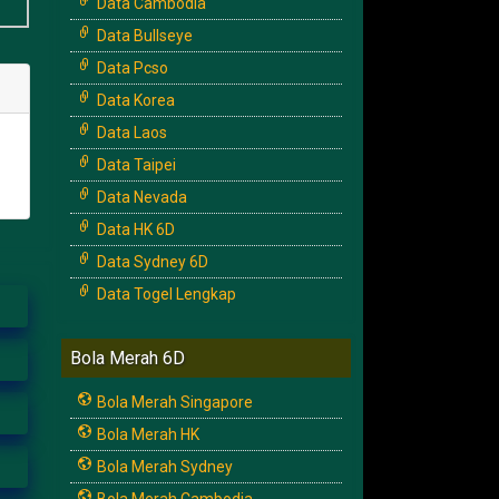
Data Cambodia
Data Bullseye
Data Pcso
Data Korea
Data Laos
Data Taipei
Data Nevada
Data HK 6D
Data Sydney 6D
Data Togel Lengkap
Bola Merah 6D
Bola Merah Singapore
Bola Merah HK
Bola Merah Sydney