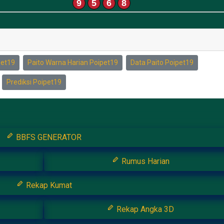
9
5
6
8
pet19
Paito Warna Harian Poipet19
Data Paito Poipet19
Prediksi Poipet19
BBFS GENERATOR
Rumus Harian
Rekap Kumat
Rekap Angka 3D