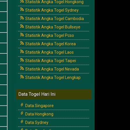
Statistik Angka Togel Hongkong
Statistik Angka Togel Sydney
Statistik Angka Togel Cambodia
Statistik Angka Togel Bullseye
Statistik Angka Togel Pcso
Statistik Angka Togel Korea
Statistik Angka Togel Laos
Statistik Angka Togel Taipei
Statistik Angka Togel Nevada
Statistik Angka Togel Lengkap
Data Togel Hari Ini
Data Singapore
Data Hongkong
Data Sydney