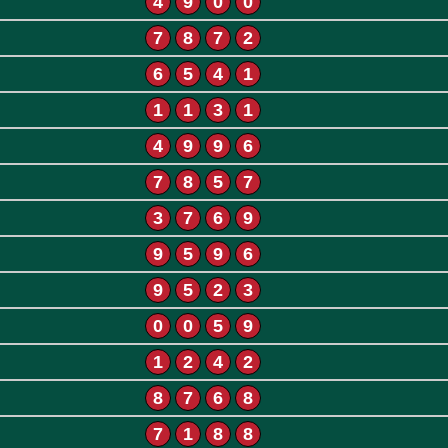
4
9
0
0
7
8
7
2
6
5
4
1
1
1
3
1
4
9
9
6
7
8
5
7
3
7
6
9
9
5
9
6
9
5
2
3
0
0
5
9
1
2
4
2
8
7
6
8
7
1
8
8