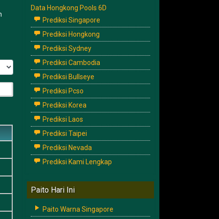
Data Hongkong Pools 6D
n
Prediksi Singapore
Prediksi Hongkong
Prediksi Sydney
Prediksi Cambodia
Prediksi Bullseye
Prediksi Pcso
Prediksi Korea
Prediksi Laos
Prediksi Taipei
Prediksi Nevada
Prediksi Kami Lengkap
Paito Hari Ini
Paito Warna Singapore