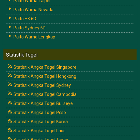
Paito Warna Taipei
Paito Warna Nevada
Paito HK 6D
Paito Sydney 6D
Paito Warna Lengkap
Statistik Togel
Statistik Angka Togel Singapore
Statistik Angka Togel Hongkong
Statistik Angka Togel Sydney
Statistik Angka Togel Cambodia
Statistik Angka Togel Bullseye
Statistik Angka Togel Pcso
Statistik Angka Togel Korea
Statistik Angka Togel Laos
Statistik Angka Togel Taipei