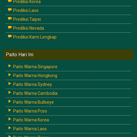
Prediksi Korea
Prediksi Laos
Prediksi Taipei
Prediksi Nevada
Prediksi Kami Lengkap
Paito Hari Ini
Paito Warna Singapore
Paito Warna Hongkong
Paito Warna Sydney
Paito Warna Cambodia
Paito Warna Bullseye
Paito Warna Pcso
Paito Warna Korea
Paito Warna Laos