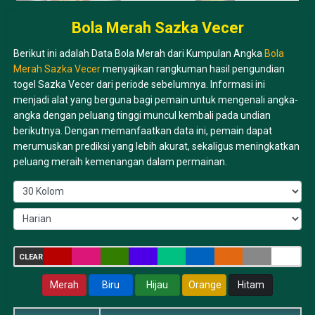
Bola Merah Sazka Vecer
Berikut ini adalah Data Bola Merah dari Kumpulan Angka
Bola
Merah Sazka Vecer
menyajikan rangkuman hasil pengundian
togel Sazka Vecer dari periode sebelumnya. Informasi ini
menjadi alat yang berguna bagi pemain untuk mengenali angka-
angka dengan peluang tinggi muncul kembali pada undian
berikutnya. Dengan memanfaatkan data ini, pemain dapat
merumuskan prediksi yang lebih akurat, sekaligus meningkatkan
peluang meraih kemenangan dalam permainan.
CLEAR
Merah
Biru
Hijau
Orange
Hitam