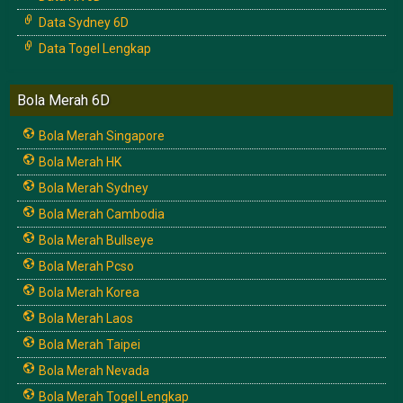
Data Sydney 6D
Data Togel Lengkap
Bola Merah 6D
Bola Merah Singapore
Bola Merah HK
Bola Merah Sydney
Bola Merah Cambodia
Bola Merah Bullseye
Bola Merah Pcso
Bola Merah Korea
Bola Merah Laos
Bola Merah Taipei
Bola Merah Nevada
Bola Merah Togel Lengkap