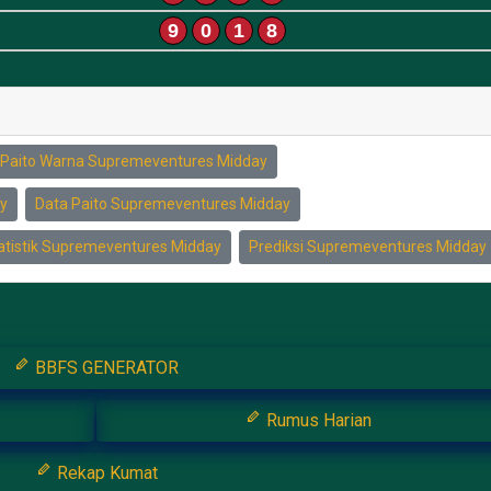
9
0
1
8
Paito Warna Supremeventures Midday
y
Data Paito Supremeventures Midday
atistik Supremeventures Midday
Prediksi Supremeventures Midday
BBFS GENERATOR
Rumus Harian
Rekap Kumat