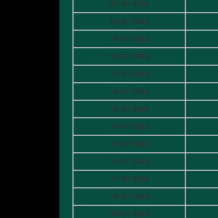
21-07-2026
20-07-2026
19-07-2026
18-07-2026
17-07-2026
16-07-2026
15-07-2026
14-07-2026
13-07-2026
12-07-2026
11-07-2026
10-07-2026
09-07-2026