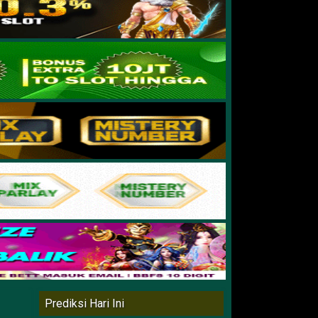
Prediksi Hari Ini