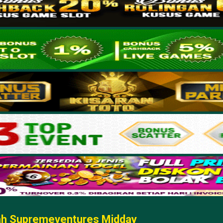
ah Supremeventures Midday