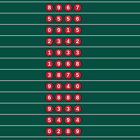
8
9
6
7
5
5
5
6
0
9
1
5
2
3
4
2
1
9
3
3
1
9
6
8
3
8
7
5
9
0
4
0
6
8
8
8
9
3
3
4
5
4
9
4
0
2
8
9