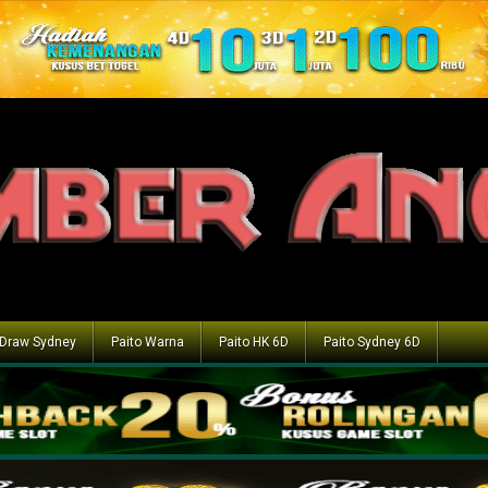
 Draw Sydney
Paito Warna
Paito HK 6D
Paito Sydney 6D