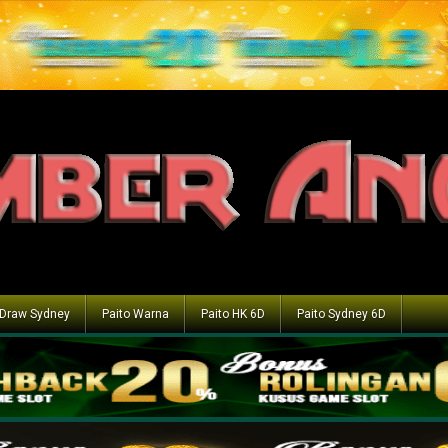
 Draw Sydney
Paito Warna
Paito HK 6D
Paito Sydney 6D