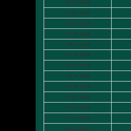
22-07-2026
21-07-2026
20-07-2026
19-07-2026
18-07-2026
17-07-2026
16-07-2026
15-07-2026
14-07-2026
13-07-2026
12-07-2026
11-07-2026
10-07-2026