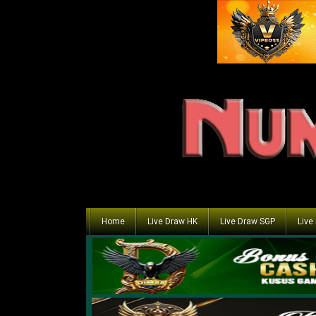
Home
Live Draw HK
Live Draw SGP
Live