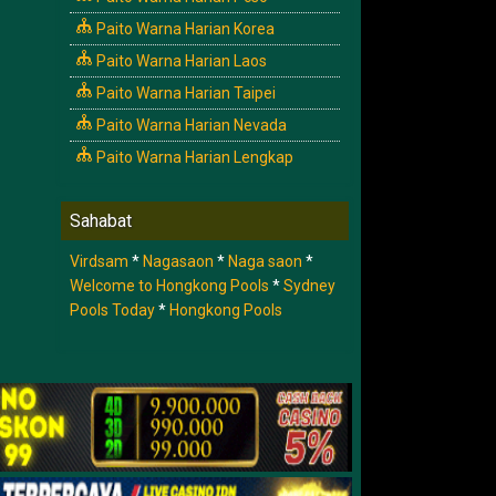
Paito Warna Harian Korea
Paito Warna Harian Laos
Paito Warna Harian Taipei
Paito Warna Harian Nevada
Paito Warna Harian Lengkap
Sahabat
Virdsam
*
Nagasaon
*
Naga saon
*
Welcome to Hongkong Pools
*
Sydney
Pools Today
*
Hongkong Pools