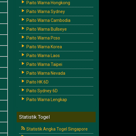
Paito Warna Hongkong
Paito Warna Sydney
Paito Warna Cambodia
Paito Warna Bullseye
Paito Warna Pcso
Paito Warna Korea
Paito Warna Laos
Paito Warna Taipei
Paito Warna Nevada
Paito HK 6D
Paito Sydney 6D
Paito Warna Lengkap
Statistik Togel
Statistik Angka Togel Singapore