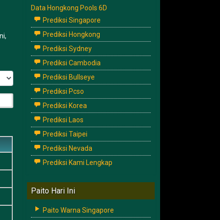
Data Hongkong Pools 6D
Prediksi Singapore
Prediksi Hongkong
i,
Prediksi Sydney
Prediksi Cambodia
Prediksi Bullseye
Prediksi Pcso
Prediksi Korea
Prediksi Laos
Prediksi Taipei
Prediksi Nevada
Prediksi Kami Lengkap
Paito Hari Ini
Paito Warna Singapore