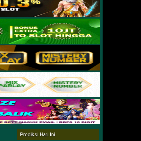
Prediksi Hari Ini