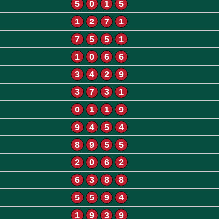
5
0
1
5
1
2
7
1
7
5
5
1
1
0
6
6
3
4
2
9
3
7
3
1
0
1
1
9
9
4
5
4
8
9
5
5
2
0
6
2
6
3
8
8
5
5
9
4
1
9
3
9