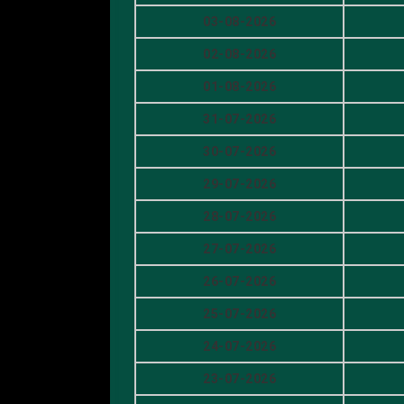
03-08-2026
02-08-2026
01-08-2026
31-07-2026
30-07-2026
29-07-2026
28-07-2026
27-07-2026
26-07-2026
25-07-2026
24-07-2026
23-07-2026