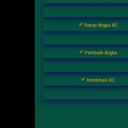
Rekap Angka 4D
Pembalik Angka
Kombinasi 4D