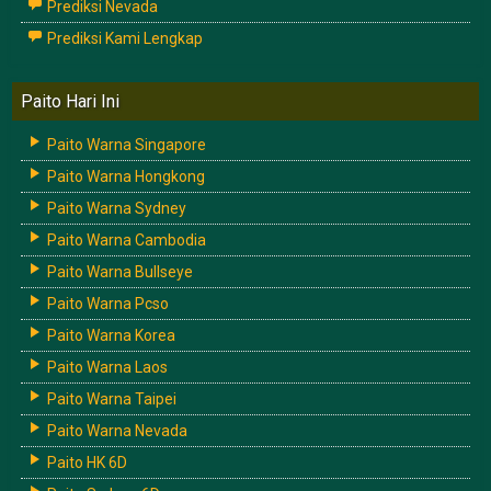
Prediksi Nevada
Prediksi Kami Lengkap
Paito Hari Ini
Paito Warna Singapore
Paito Warna Hongkong
Paito Warna Sydney
Paito Warna Cambodia
Paito Warna Bullseye
Paito Warna Pcso
Paito Warna Korea
Paito Warna Laos
Paito Warna Taipei
Paito Warna Nevada
Paito HK 6D