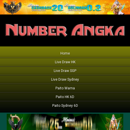
Home
Live Draw HK
Live Draw SGP
Live Draw Sydney
Paito Warna
Paito HK 6D
Paito Sydney 6D