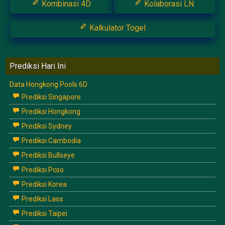
Kombinasi 4D
Kolaborasi LN
Kalkulator Togel
Prediksi Hari Ini
Data Hongkong Pools 6D
Prediksi Singapore
Prediksi Hongkong
Prediksi Sydney
Prediksi Cambodia
Prediksi Bullseye
Prediksi Pcso
Prediksi Korea
Prediksi Laos
Prediksi Taipei