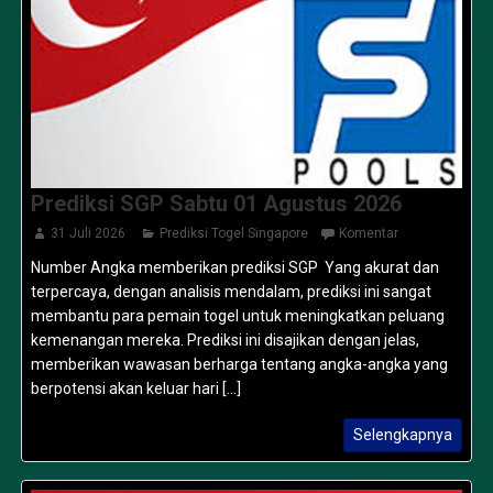
Prediksi SGP Sabtu 01 Agustus 2026
31 Juli 2026
Prediksi Togel Singapore
Komentar
Number Angka memberikan prediksi SGP Yang akurat dan
terpercaya, dengan analisis mendalam, prediksi ini sangat
membantu para pemain togel untuk meningkatkan peluang
kemenangan mereka. Prediksi ini disajikan dengan jelas,
memberikan wawasan berharga tentang angka-angka yang
berpotensi akan keluar hari [...]
Selengkapnya