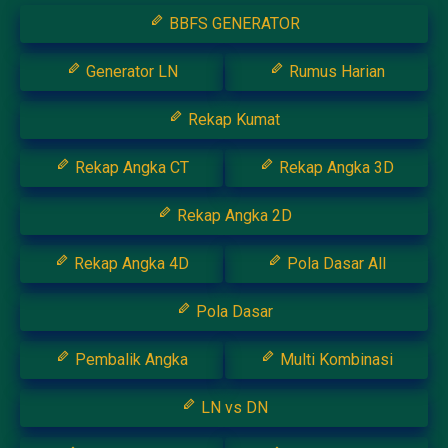
BBFS GENERATOR
Generator LN
Rumus Harian
Rekap Kumat
Rekap Angka CT
Rekap Angka 3D
Rekap Angka 2D
Rekap Angka 4D
Pola Dasar All
Pola Dasar
Pembalik Angka
Multi Kombinasi
LN vs DN