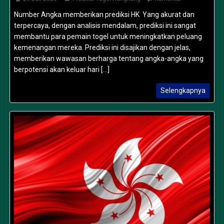
Number Angka memberikan prediksi HK Yang akurat dan
terpercaya, dengan analisis mendalam, prediksi ini sangat
membantu para pemain togel untuk meningkatkan peluang
kemenangan mereka. Prediksi ini disajikan dengan jelas,
memberikan wawasan berharga tentang angka-angka yang
berpotensi akan keluar hari [...]
Selengkapnya