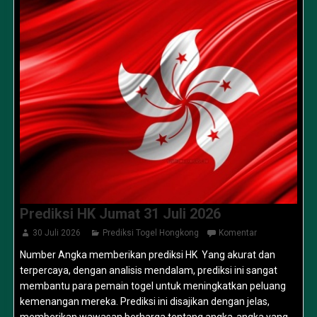
Prediksi HK Jumat 31 Juli 2026
30 Juli 2026
Prediksi Togel Hongkong
Komentar
Number Angka memberikan prediksi HK Yang akurat dan
terpercaya, dengan analisis mendalam, prediksi ini sangat
membantu para pemain togel untuk meningkatkan peluang
kemenangan mereka. Prediksi ini disajikan dengan jelas,
memberikan wawasan berharga tentang angka-angka yang