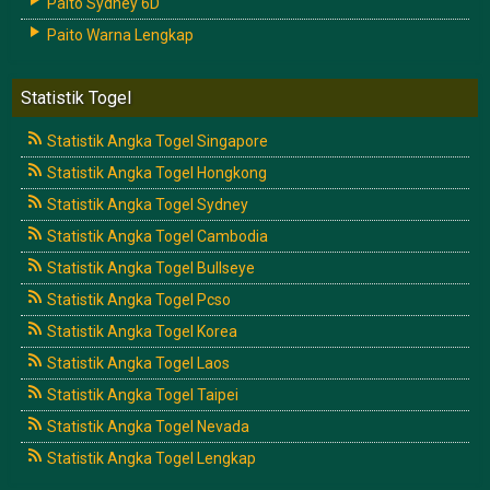
Paito Sydney 6D
Paito Warna Lengkap
Statistik Togel
Statistik Angka Togel Singapore
Statistik Angka Togel Hongkong
Statistik Angka Togel Sydney
Statistik Angka Togel Cambodia
Statistik Angka Togel Bullseye
Statistik Angka Togel Pcso
Statistik Angka Togel Korea
Statistik Angka Togel Laos
Statistik Angka Togel Taipei
Statistik Angka Togel Nevada
Statistik Angka Togel Lengkap