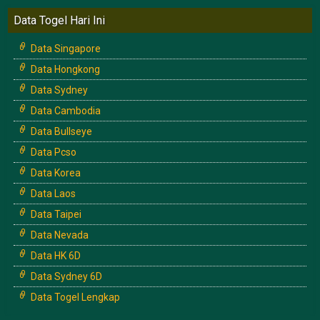
Data Togel Hari Ini
Data Singapore
Data Hongkong
Data Sydney
Data Cambodia
Data Bullseye
Data Pcso
Data Korea
Data Laos
Data Taipei
Data Nevada
Data HK 6D
Data Sydney 6D
Data Togel Lengkap