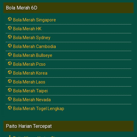
Bola Merah 6D
Bola Merah Singapore
Bola Merah HK
Bola Merah Sydney
Bola Merah Cambodia
Bola Merah Bullseye
Bola Merah Pcso
Bola Merah Korea
Bola Merah Laos
Bola Merah Taipei
Bola Merah Nevada
Bola Merah Togel Lengkap
Paito Harian Tercepat