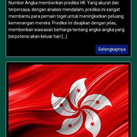
Number Angka memberikan prediksi HK Yang akurat dan
terpercaya, dengan analisis mendalam, prediksi ini sangat
membantu para pemain togel untuk meningkatkan peluang
kemenangan mereka. Prediksi ini disajikan dengan jelas,
memberikan wawasan berharga tentang angka-angka yang
berpotensi akan keluar hari [...]
Selengkapnya