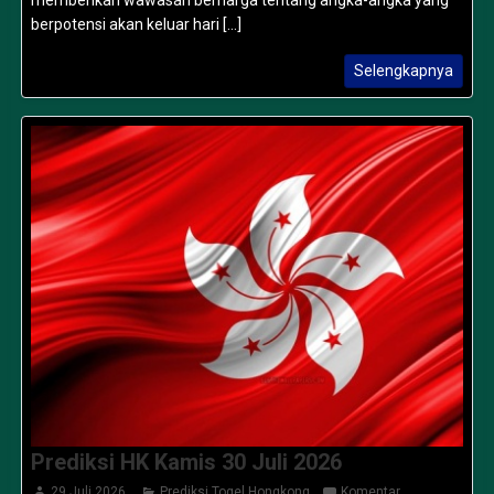
berpotensi akan keluar hari [...]
Selengkapnya
Prediksi HK Kamis 30 Juli 2026
29 Juli 2026
Prediksi Togel Hongkong
Komentar