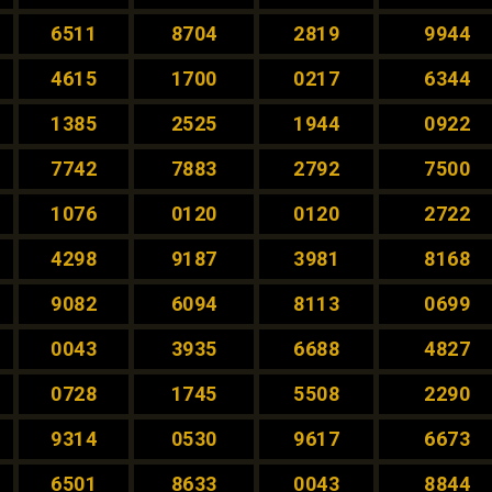
6511
8704
2819
9944
4615
1700
0217
6344
1385
2525
1944
0922
7742
7883
2792
7500
1076
0120
0120
2722
4298
9187
3981
8168
9082
6094
8113
0699
0043
3935
6688
4827
0728
1745
5508
2290
9314
0530
9617
6673
6501
8633
0043
8844