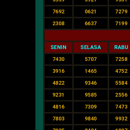
7692
0621
7279
2308
6637
7199
SENIN
SELASA
RABU
7430
5707
7258
3916
1465
4752
4822
9346
5584
9231
9585
2556
4816
7309
7473
7803
9840
9932