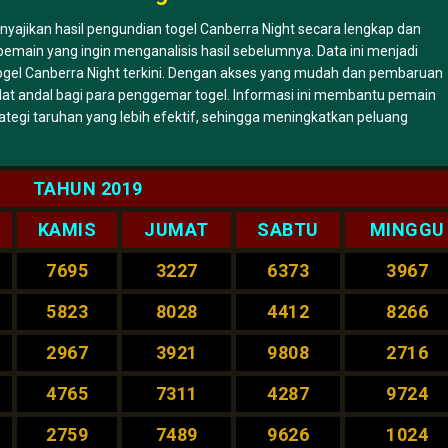
yajikan hasil pengundian togel Canberra Night secara lengkap dan
pemain yang ingin menganalisis hasil sebelumnya. Data ini menjadi
ogel Canberra Night terkini. Dengan akses yang mudah dan pembaruan
 alat andal bagi para penggemar togel. Informasi ini membantu pemain
tegi taruhan yang lebih efektif, sehingga meningkatkan peluang
TAHUN 2019
KAMIS
JUMAT
SABTU
MINGGU
7695
3227
6373
3967
5823
8028
4412
8266
2967
3921
9808
2716
4765
7311
4287
9724
2759
7489
9626
1024