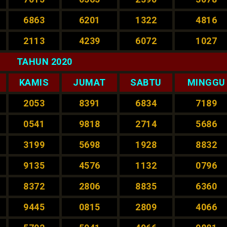
6863
6201
1322
4816
2113
4239
6072
1027
TAHUN 2020
KAMIS
JUMAT
SABTU
MINGGU
2053
8391
6834
7189
0541
9818
2714
5686
3199
5698
1928
8832
9135
4576
1132
0796
8372
2806
8835
6360
9445
0815
2809
4066