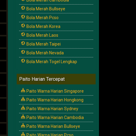
Bola Merah Cambodia
Bola Merah Bullseye
Bola Merah Pcso
Bola Merah Korea
Bola Merah Laos
Bola Merah Taipei
Bola Merah Nevada
Bola Merah Togel Lengkap
Paito Harian Tercepat
Paito Warna Harian Singapore
Paito Warna Harian Hongkong
Paito Warna Harian Sydney
Paito Warna Harian Cambodia
Paito Warna Harian Bullseye
Paito Warna Harian Pcso