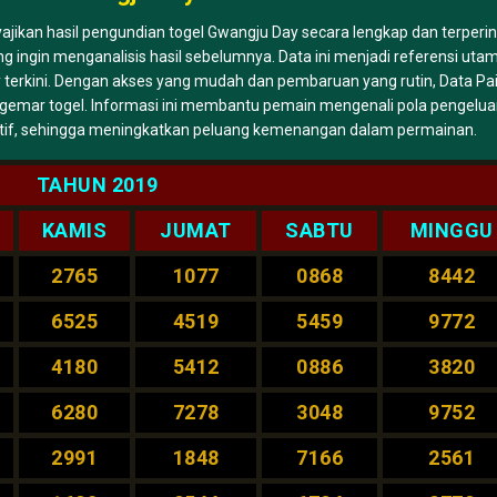
jikan hasil pengundian togel Gwangju Day secara lengkap dan terperinc
 ingin menganalisis hasil sebelumnya. Data ini menjadi referensi uta
terkini. Dengan akses yang mudah dan pembaruan yang rutin, Data Pa
ggemar togel. Informasi ini membantu pemain mengenali pola pengelua
ektif, sehingga meningkatkan peluang kemenangan dalam permainan.
TAHUN 2019
KAMIS
JUMAT
SABTU
MINGGU
2765
1077
0868
8442
6525
4519
5459
9772
4180
5412
0886
3820
6280
7278
3048
9752
2991
1848
7166
2561