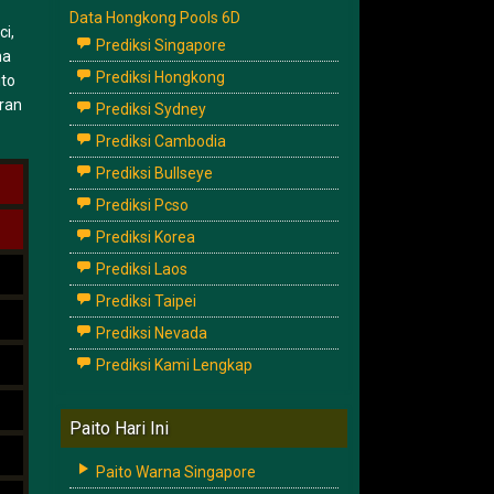
Data Hongkong Pools 6D
i,
Prediksi Singapore
ma
Prediksi Hongkong
ito
ran
Prediksi Sydney
Prediksi Cambodia
Prediksi Bullseye
Prediksi Pcso
Prediksi Korea
Prediksi Laos
Prediksi Taipei
Prediksi Nevada
Prediksi Kami Lengkap
Paito Hari Ini
Paito Warna Singapore