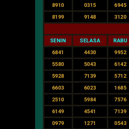
8910
0315
6945
8199
9148
3120
SENIN
SELASA
RABU
6841
4430
9952
5580
5043
6142
5928
7139
5712
6603
6023
1685
2510
5984
7576
6149
4541
7139
0979
1271
0543