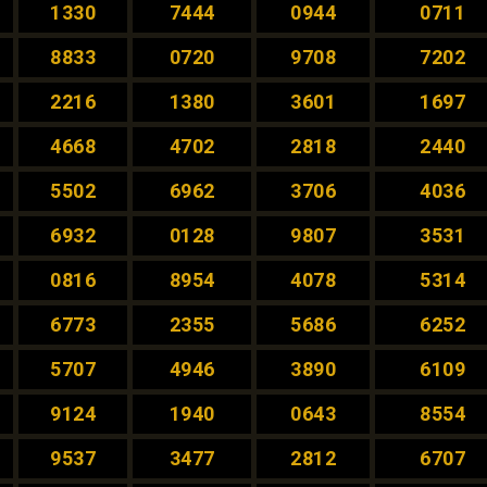
1330
7444
0944
0711
8833
0720
9708
7202
2216
1380
3601
1697
4668
4702
2818
2440
5502
6962
3706
4036
6932
0128
9807
3531
0816
8954
4078
5314
6773
2355
5686
6252
5707
4946
3890
6109
9124
1940
0643
8554
9537
3477
2812
6707