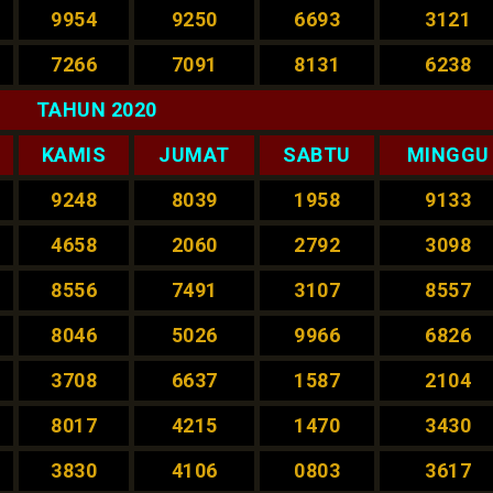
9954
9250
6693
3121
7266
7091
8131
6238
TAHUN 2020
KAMIS
JUMAT
SABTU
MINGGU
9248
8039
1958
9133
4658
2060
2792
3098
8556
7491
3107
8557
8046
5026
9966
6826
3708
6637
1587
2104
8017
4215
1470
3430
3830
4106
0803
3617