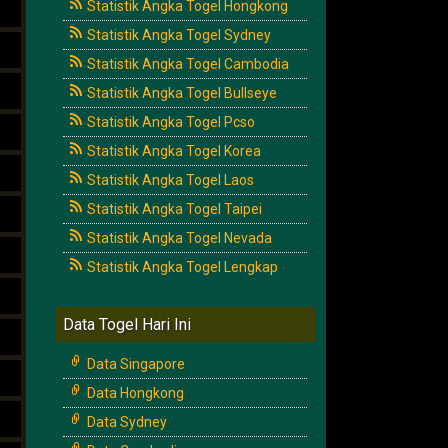
Statistik Angka Togel Hongkong
Statistik Angka Togel Sydney
Statistik Angka Togel Cambodia
Statistik Angka Togel Bullseye
Statistik Angka Togel Pcso
Statistik Angka Togel Korea
Statistik Angka Togel Laos
Statistik Angka Togel Taipei
Statistik Angka Togel Nevada
Statistik Angka Togel Lengkap
Data Togel Hari Ini
Data Singapore
Data Hongkong
Data Sydney