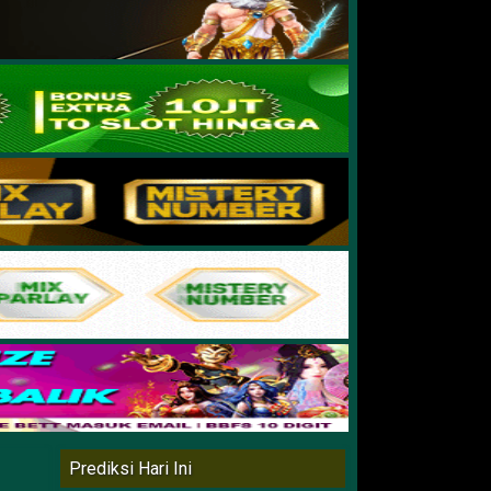
Prediksi Hari Ini