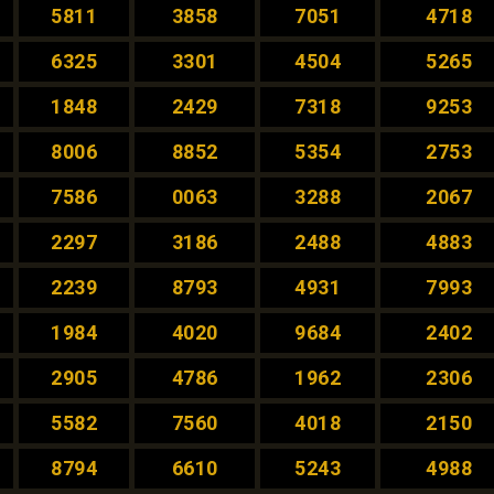
5811
3858
7051
4718
6325
3301
4504
5265
1848
2429
7318
9253
8006
8852
5354
2753
7586
0063
3288
2067
2297
3186
2488
4883
2239
8793
4931
7993
1984
4020
9684
2402
2905
4786
1962
2306
5582
7560
4018
2150
8794
6610
5243
4988