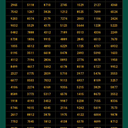
2965
5118
8710
2745
1529
2127
4360
7542
1267
3826
1212
8525
7699
6524
9203
8374
2179
7274
2003
1106
2424
9032
5529
4375
5123
5644
1228
5223
0482
7888
4312
7189
0513
4336
2249
0738
1836
9915
4889
2845
6513
7670
1055
6512
4893
6229
1725
4737
6932
0195
3511
6618
0478
2493
5090
1633
4112
7196
2836
0893
2776
4070
1950
8499
4617
1692
6178
8018
0727
9952
2327
0775
2039
5710
3977
5476
3553
6077
0503
7032
9113
6937
8109
3257
4106
2274
6169
9356
5215
3829
5877
8589
3773
5317
6570
1415
8673
3552
1918
4193
3452
9987
0238
7155
8336
0746
9015
6345
2116
9242
5619
7573
2617
8812
3870
1975
4122
6004
9878
7702
7045
1812
4138
6370
4699
8712