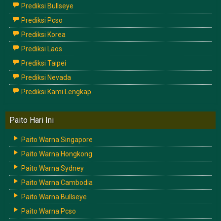
Prediksi Bullseye
Prediksi Pcso
Prediksi Korea
Prediksi Laos
Prediksi Taipei
Prediksi Nevada
Prediksi Kami Lengkap
Paito Hari Ini
Paito Warna Singapore
Paito Warna Hongkong
Paito Warna Sydney
Paito Warna Cambodia
Paito Warna Bullseye
Paito Warna Pcso