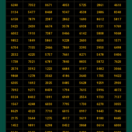
6240
7352
0671
4053
5725
2861
4610
3134
5477
8468
9347
4538
2486
8340
6158
7879
2387
2862
1690
8612
5817
3423
2430
6674
3578
6938
5131
9769
6002
1910
7387
0466
6142
5808
9068
9852
1849
5861
9228
2600
6550
1571
6704
7155
2466
7869
3395
3950
6498
2532
4225
5757
7661
8271
5478
0406
1738
7021
6781
7840
8835
5872
7620
2574
3592
1223
6684
0197
0482
3066
9868
1278
3563
4186
3640
1705
9422
6305
1692
2025
0485
5628
9259
2900
7092
9271
8459
1794
7615
5996
4072
0324
8402
1091
6949
2554
9733
7137
1567
4248
6030
7795
1730
6270
3055
8629
4323
7710
6015
0997
9443
7945
2175
3644
1275
4017
3619
8180
8445
1452
9891
6298
0452
3868
0614
6000