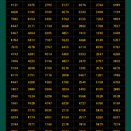
9121
3475
2793
3127
0076
2744
5989
6658
3185
2169
6574
5342
3498
1139
7383
8154
3435
9762
6133
7262
9859
8447
2171
1724
6068
2863
1708
7557
0467
6004
6305
4851
7413
1590
3449
8784
5813
7187
9622
4468
8149
5257
7615
4578
2767
6415
6114
8595
0761
4192
6381
9514
6450
5332
2047
6260
7496
4333
3196
4837
2473
3797
3833
9104
4098
3769
0570
1395
2574
6070
8119
3731
7176
2008
5657
1201
1986
8447
4208
9263
3760
2549
5158
6750
1807
3880
5006
2034
3493
8109
2885
2969
1524
6238
7663
5568
3028
0528
1061
9928
4747
6320
4727
6760
0169
0089
3173
0535
2115
4158
5815
8402
6334
8774
4301
8164
2517
6263
6331
2184
7071
1160
2178
7810
9879
7374