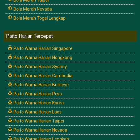
Bola Merah Nevada
Bola Merah Togel Lengkap
Paito Harian Tercepat
Paito Warna Harian Singapore
Paito Warna Harian Hongkong
Paito Warna Harian Sydney
Paito Warna Harian Cambodia
Paito Warna Harian Bullseye
Paito Warna Harian Pcso
Paito Warna Harian Korea
Paito Warna Harian Laos
Paito Warna Harian Taipei
Paito Warna Harian Nevada
Paito Warna Harian Lengkap