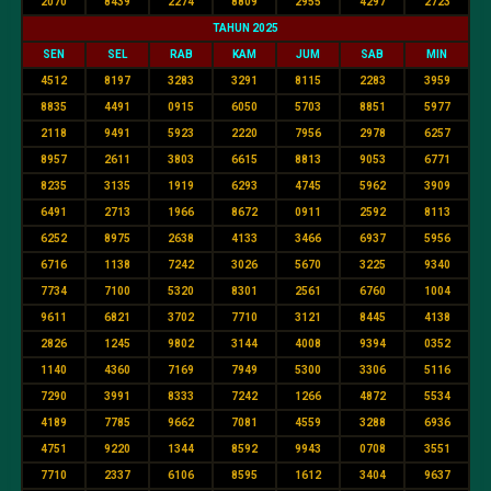
2070
8439
2274
8809
2955
4297
2723
TAHUN 2025
SEN
SEL
RAB
KAM
JUM
SAB
MIN
4512
8197
3283
3291
8115
2283
3959
8835
4491
0915
6050
5703
8851
5977
2118
9491
5923
2220
7956
2978
6257
8957
2611
3803
6615
8813
9053
6771
8235
3135
1919
6293
4745
5962
3909
6491
2713
1966
8672
0911
2592
8113
6252
8975
2638
4133
3466
6937
5956
6716
1138
7242
3026
5670
3225
9340
7734
7100
5320
8301
2561
6760
1004
9611
6821
3702
7710
3121
8445
4138
2826
1245
9802
3144
4008
9394
0352
1140
4360
7169
7949
5300
3306
5116
7290
3991
8333
7242
1266
4872
5534
4189
7785
9662
7081
4559
3288
6936
4751
9220
1344
8592
9943
0708
3551
7710
2337
6106
8595
1612
3404
9637