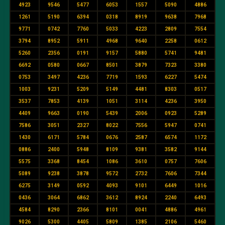
4923
9546
5477
6053
1557
5090
4886
1261
5190
6394
0318
8919
9638
7968
9771
0742
7760
5033
4223
2809
7554
3794
8952
5911
4968
9640
2258
0612
5260
2356
0191
9157
5880
5741
9481
6692
0580
0667
8501
3879
7323
3380
0753
3497
4236
7719
1593
6227
5474
1003
9231
5209
5149
4481
8303
0517
3537
7853
4139
1051
3114
4236
3950
4409
9663
0190
5439
2006
0923
5289
7586
3051
2327
8022
7556
5947
0741
1430
6171
5784
0676
2587
6574
1172
0886
2400
5948
8109
9381
3582
9144
5575
3368
8454
1086
3610
0757
7606
5089
9238
3878
9572
2732
7606
7344
6275
3149
0592
4093
9101
6449
1016
0436
3064
6862
3612
8924
2240
6493
4584
8290
2366
8101
0041
4886
4961
9026
5300
4405
5809
1385
2106
5460