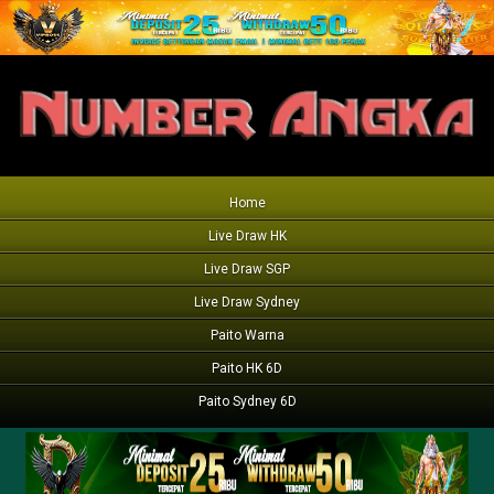
Home
Live Draw HK
Live Draw SGP
Live Draw Sydney
Paito Warna
Paito HK 6D
Paito Sydney 6D