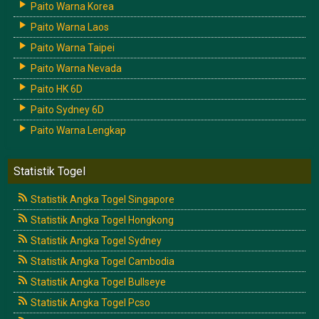
Paito Warna Korea
Paito Warna Laos
Paito Warna Taipei
Paito Warna Nevada
Paito HK 6D
Paito Sydney 6D
Paito Warna Lengkap
Statistik Togel
Statistik Angka Togel Singapore
Statistik Angka Togel Hongkong
Statistik Angka Togel Sydney
Statistik Angka Togel Cambodia
Statistik Angka Togel Bullseye
Statistik Angka Togel Pcso