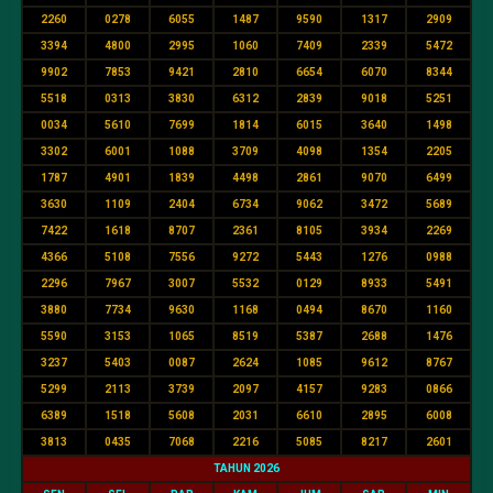
2260
0278
6055
1487
9590
1317
2909
3394
4800
2995
1060
7409
2339
5472
9902
7853
9421
2810
6654
6070
8344
5518
0313
3830
6312
2839
9018
5251
0034
5610
7699
1814
6015
3640
1498
3302
6001
1088
3709
4098
1354
2205
1787
4901
1839
4498
2861
9070
6499
3630
1109
2404
6734
9062
3472
5689
7422
1618
8707
2361
8105
3934
2269
4366
5108
7556
9272
5443
1276
0988
2296
7967
3007
5532
0129
8933
5491
3880
7734
9630
1168
0494
8670
1160
5590
3153
1065
8519
5387
2688
1476
3237
5403
0087
2624
1085
9612
8767
5299
2113
3739
2097
4157
9283
0866
6389
1518
5608
2031
6610
2895
6008
3813
0435
7068
2216
5085
8217
2601
TAHUN 2026