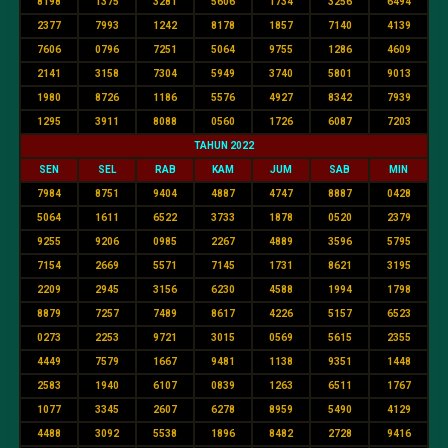
8198
1375
3281
5606
1734
3256
6494
2377
7993
1242
8178
1857
7140
4139
7606
0796
7251
5064
9755
1286
4609
2141
3158
7304
5949
3740
5801
9013
1980
8726
1186
5576
4927
8342
7939
1295
3911
8088
0560
1726
6087
7203
TAHUN 2022
SEN
SEL
RAB
KAM
JUM
SAB
MIN
7984
8751
9404
4887
4747
8887
0428
5064
1611
6522
3733
1878
0520
2379
9255
9206
0985
2267
4889
3596
5795
7154
2669
5571
7145
1731
8621
3195
2209
2945
3156
6230
4588
1994
1798
8879
7257
7489
8617
4226
5157
6523
0273
2253
9721
3015
0569
5615
2355
4449
7579
1667
9481
1138
9351
1448
2583
1940
6107
0839
1263
6511
1767
1077
3345
2607
6278
8959
5490
4129
4488
3092
5538
1896
8482
2728
9416