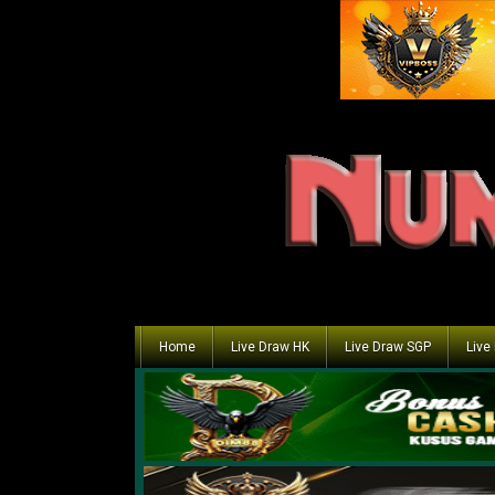
Home
Live Draw HK
Live Draw SGP
Live