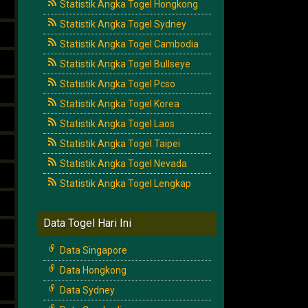
Statistik Angka Togel Hongkong
Statistik Angka Togel Sydney
Statistik Angka Togel Cambodia
Statistik Angka Togel Bullseye
Statistik Angka Togel Pcso
Statistik Angka Togel Korea
Statistik Angka Togel Laos
Statistik Angka Togel Taipei
Statistik Angka Togel Nevada
Statistik Angka Togel Lengkap
Data Togel Hari Ini
Data Singapore
Data Hongkong
Data Sydney