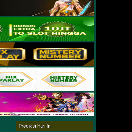
Prediksi Hari Ini