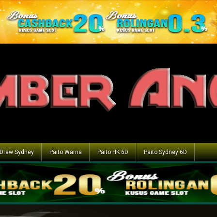
 Draw Sydney
Paito Warna
Paito HK 6D
Paito Sydney 6D