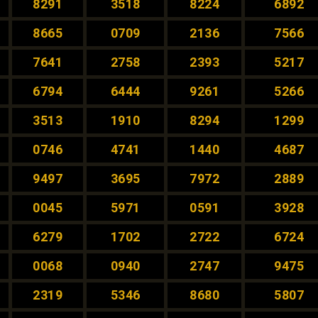
8291
3518
8224
6892
8665
0709
2136
7566
7641
2758
2393
5217
6794
6444
9261
5266
3513
1910
8294
1299
0746
4741
1440
4687
9497
3695
7972
2889
0045
5971
0591
3928
6279
1702
2722
6724
0068
0940
2747
9475
2319
5346
8680
5807