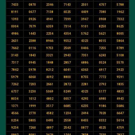
7433
0870
2346
7143
2501
4707
5788
8191
0677
7138
6525
4409
7380
1962
1393
0926
4941
7399
3947
0908
7332
0004
7079
6359
7314
9101
8250
8625
4986
1443
2254
4354
5762
5621
8005
2631
2388
8966
9552
4323
8015
5864
7662
0116
9753
2569
0406
7255
0789
3143
1843
3321
2943
7351
6243
5108
7317
0945
1848
2857
6886
0524
5570
7842
5978
8212
6041
6363
6917
3923
5979
6060
4092
8800
8755
7772
9591
7262
7203
2661
2872
2281
2792
1835
6737
3230
5069
0249
4323
5177
4833
8034
1012
4802
0057
4295
6980
4943
1371
1999
3517
6685
6235
9186
5686
4566
2770
4582
1234
2494
7020
6647
0234
5805
0495
2558
8455
0332
5014
9234
7260
4897
2542
0877
4525
4759
0962
9091
3676
1244
7838
7330
7937