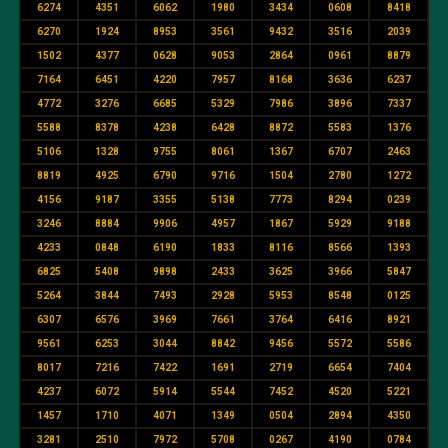
6274
4351
6062
1980
3434
0608
8418
6270
1924
8953
3561
9432
3516
2039
1502
4377
0628
9053
2864
0961
8879
7164
6451
4220
7957
8168
3636
6237
4772
3276
6685
5329
7986
3896
7337
5588
8378
4238
6428
8872
5583
1376
5106
1328
9755
8061
1367
6707
2463
8819
4925
6790
9716
1504
2780
1272
4156
9187
3355
5138
7773
8294
0239
3246
8884
9906
4957
1867
5929
9188
4233
0848
6190
1833
8116
8566
1393
6825
5408
9898
2433
3625
3966
5847
5264
3844
7493
2928
5953
8548
0125
6307
6576
3969
7661
3764
6416
8921
9561
6253
3044
8842
9456
5572
5586
8017
7216
7422
1691
2719
6654
7404
4237
6072
5914
5544
7452
4520
5221
1457
1710
4071
1349
0504
2894
4350
3281
2510
7972
5708
0267
4190
0784