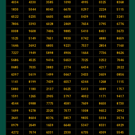
4034
4330
3585
1090
4995
0325
8368
1830
5044
8043
6670
0297
2224
5115
6522
0235
6605
6658
0439
9890
3241
7806
3393
6028
2469
7654
3795
6776
0008
9608
7406
9885
5410
8451
3673
1525
5149
7651
9930
0742
4880
8659
1646
3692
6805
9221
7537
2854
7160
7227
1949
5898
4906
1664
7736
8626
5686
4525
9416
5653
7325
3252
7046
0685
7035
3883
2774
6434
4217
2022
6397
5619
1499
0667
3433
3659
0856
1141
8199
7439
6557
6344
1268
1115
5880
1180
2137
0625
5413
4089
1757
1591
1265
2905
3797
4002
1171
9417
4544
0988
7775
4581
7609
8650
8730
1699
9278
2320
7077
1008
9652
2992
2641
8604
8376
3857
9835
5034
3574
0979
2649
1659
6640
5347
8331
6929
4272
7074
6331
2330
6735
4309
5545