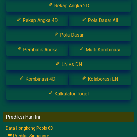
Rekap Angka 2D
Rekap Angka 4D
Pola Dasar All
Pola Dasar
Pembalik Angka
Multi Kombinasi
LN vs DN
Kombinasi 4D
Kolaborasi LN
Kalkulator Togel
Prediksi Hari Ini
Data Hongkong Pools 6D
Prediksi Singapore