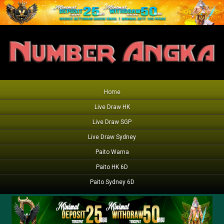
Home
Live Draw HK
Live Draw SGP
Live Draw Sydney
Paito Warna
Paito HK 6D
Paito Sydney 6D