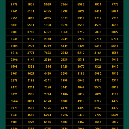
9778
1857
5638
5364
5582
9831
7775
4141
6151
6355
5738
2029
8451
5081
7251
2813
4205
0673
8318
9732
7256
6333
5591
1950
9578
8559
4570
4690
9083
0780
6552
1668
0797
2033
0827
3248
0117
2588
7549
7979
2714
5731
1604
2978
0789
4349
6424
0396
5691
6216
3771
7673
2742
5212
3164
1586
7396
9144
2910
2939
0518
1941
4919
1598
4351
1996
9429
3070
9326
8917
6961
8629
4430
3290
8186
0982
7815
2278
4198
4341
1999
6043
9700
4314
9473
4211
7020
3441
4049
3577
0818
3021
1905
2794
1106
5837
2028
4198
6564
0011
6928
1300
4915
3707
4477
9979
1519
5926
4478
4325
3267
4377
1243
4580
6294
8726
6435
7722
5624
4901
7224
6346
4403
4467
4653
2032
6746
7335
4795
2374
7864
2660
6819