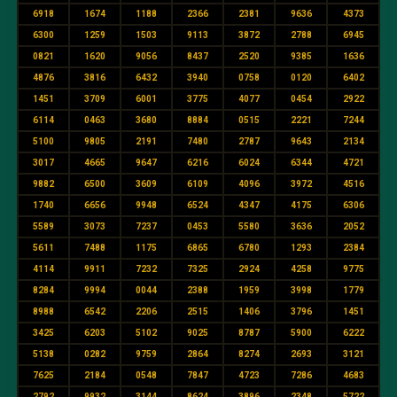
6918
1674
1188
2366
2381
9636
4373
6300
1259
1503
9113
3872
2788
6945
0821
1620
9056
8437
2520
9385
1636
4876
3816
6432
3940
0758
0120
6402
1451
3709
6001
3775
4077
0454
2922
6114
0463
3680
8884
0515
2221
7244
5100
9805
2191
7480
2787
9643
2134
3017
4665
9647
6216
6024
6344
4721
9882
6500
3609
6109
4096
3972
4516
1740
6656
9948
6524
4347
4175
6306
5589
3073
7237
0453
5580
3636
2052
5611
7488
1175
6865
6780
1293
2384
4114
9911
7232
7325
2924
4258
9775
8284
9994
0044
2388
1959
3998
1779
8988
6542
2206
2515
1406
3796
1451
3425
6203
5102
9025
8787
5900
6222
5138
0282
9759
2864
8274
2693
3121
7625
2184
0548
7847
4723
7286
4683
2792
9932
3144
8624
3896
2348
5722