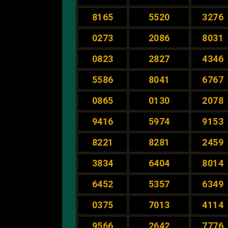
8165
5520
3276
0273
2086
8031
0823
2827
4346
5586
8041
6767
0865
0130
2078
9416
5974
9153
8221
8281
2459
3834
6404
8014
6452
5357
6349
0375
7013
4114
9566
2642
7776