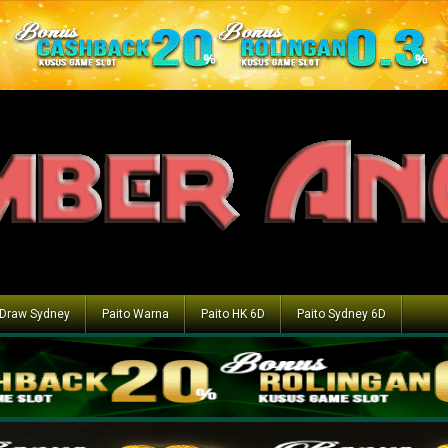
 Draw Sydney
Paito Warna
Paito HK 6D
Paito Sydney 6D