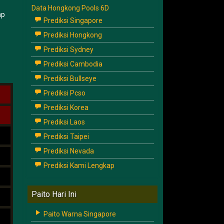
Data Hongkong Pools 6D
ap
Prediksi Singapore
Prediksi Hongkong
Prediksi Sydney
Prediksi Cambodia
Prediksi Bullseye
Prediksi Pcso
Prediksi Korea
Prediksi Laos
Prediksi Taipei
Prediksi Nevada
Prediksi Kami Lengkap
Paito Hari Ini
Paito Warna Singapore