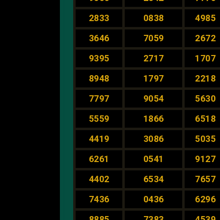
2833
0838
4985
3646
7059
2672
9395
2717
1707
8948
1797
2218
7797
9054
5630
5559
1866
6518
4419
3086
5035
6261
0541
9127
4402
6534
7657
7436
0436
6296
8885
7383
4539