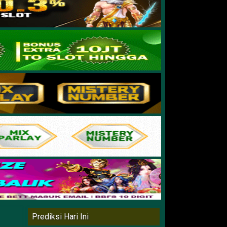
Prediksi Hari Ini