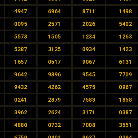
4947
6964
8711
1498
0095
2571
2026
5402
5578
1505
1234
1263
5287
3125
0934
1423
1657
0517
9067
6131
9642
9896
9545
7709
9432
4262
4575
0967
0241
2879
7583
1858
3962
2624
3171
0387
4880
0732
7008
3551
6759
0401
9637
9294