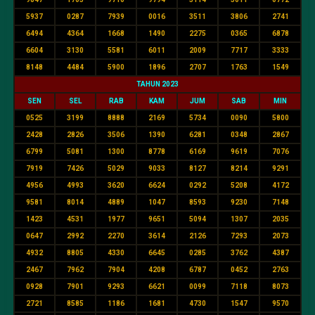
5937
0287
7939
0016
3511
3806
2741
6494
4364
1668
1490
2275
0365
6878
6604
3130
5581
6011
2009
7717
3333
8148
4484
5900
1896
2707
1763
1549
TAHUN 2023
SEN
SEL
RAB
KAM
JUM
SAB
MIN
0525
3199
8888
2169
5734
0090
5800
2428
2826
3506
1390
6281
0348
2867
6799
5081
1300
8778
6169
9619
7076
7919
7426
5029
9033
8127
8214
9291
4956
4993
3620
6624
0292
5208
4172
9581
8014
4889
1047
8593
9230
7148
1423
4531
1977
9651
5094
1307
2035
0647
2992
2270
3614
2126
7293
2073
4932
8805
4330
6645
0285
3762
4387
2467
7962
7904
4208
6787
0452
2763
0928
7901
9293
6621
0099
7118
8073
2721
8585
1186
1681
4730
1547
9570