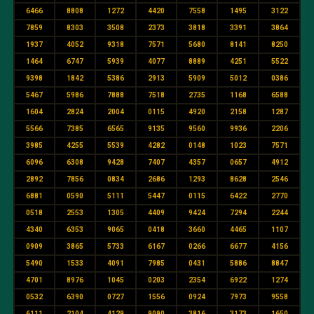
6466
8808
1272
4420
7558
1495
3122
7859
8303
3508
2373
3818
3391
3864
1937
4052
9318
7571
5680
8141
8250
1464
6747
5939
4077
8889
4251
5522
9398
1842
5386
2913
5909
5012
0386
5467
5986
7888
7518
2735
1168
6588
1604
2824
2004
0115
4920
2158
1287
5566
7385
6565
9135
9560
9936
2206
3985
4255
5539
4282
0148
1023
7571
6096
6308
9428
7407
4357
0657
4912
2892
7856
0834
2686
1293
8628
2546
6881
0590
5111
5447
0115
6422
2770
0518
2553
1305
4409
9424
7294
2244
4340
6353
9065
0418
3660
4465
1107
0909
3865
5733
6167
0266
6677
4156
5490
1533
4091
7985
0431
5886
8847
4701
8976
1045
0203
2354
6922
1274
0532
6390
0727
1556
0924
7973
9558
6111
2104
4129
9090
3816
3173
1650