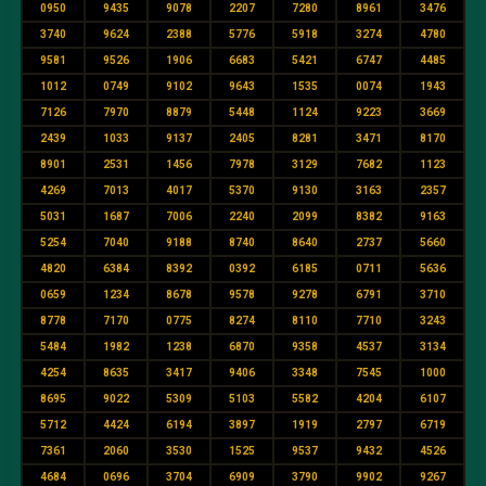
0950
9435
9078
2207
7280
8961
3476
3740
9624
2388
5776
5918
3274
4780
9581
9526
1906
6683
5421
6747
4485
1012
0749
9102
9643
1535
0074
1943
7126
7970
8879
5448
1124
9223
3669
2439
1033
9137
2405
8281
3471
8170
8901
2531
1456
7978
3129
7682
1123
4269
7013
4017
5370
9130
3163
2357
5031
1687
7006
2240
2099
8382
9163
5254
7040
9188
8740
8640
2737
5660
4820
6384
8392
0392
6185
0711
5636
0659
1234
8678
9578
9278
6791
3710
8778
7170
0775
8274
8110
7710
3243
5484
1982
1238
6870
9358
4537
3134
4254
8635
3417
9406
3348
7545
1000
8695
9022
5309
5103
5582
4204
6107
5712
4424
6194
3897
1919
2797
6719
7361
2060
3530
1525
9537
9432
4526
4684
0696
3704
6909
3790
9902
9267