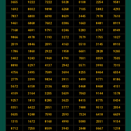
3655
9222
7222
5028
0108
2254
9581
1692
8002
9898
6268
7105
5882
4293
7837
6800
6090
8639
3445
7978
7610
9461
6868
7602
0386
1663
8481
8919
7168
4691
9791
0246
5283
0797
8949
9866
4978
1193
3272
7079
1755
1027
2019
0846
2091
4163
5510
3145
8910
1786
1860
2922
1958
6601
2828
9265
3402
9243
1969
8790
7001
0059
7505
8890
0297
4137
2942
5571
3990
7315
4756
3495
7589
3694
8255
8464
6554
2779
3399
9834
3911
9499
9771
8186
5672
6158
2136
4833
0468
8468
4151
4109
3164
3205
5639
7063
9144
1578
9257
1813
8285
3623
8415
8775
0434
0351
6422
2051
3777
7488
9513
2054
0635
9248
7590
2593
7324
6418
6639
1315
1672
8160
4990
5080
2551
9154
8712
7250
8509
3943
2448
0667
1218