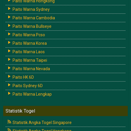
Paito Warna Hongkong
Paito Warna Sydney
Paito Warna Cambodia
Paito Warna Bullseye
Paito Warna Pcso
Paito Warna Korea
Paito Warna Laos
Paito Warna Taipei
Paito Warna Nevada
Paito HK 6D
Paito Sydney 6D
Paito Warna Lengkap
Statistik Togel
Statistik Angka Togel Singapore
Statistik Angka Togel Hongkong