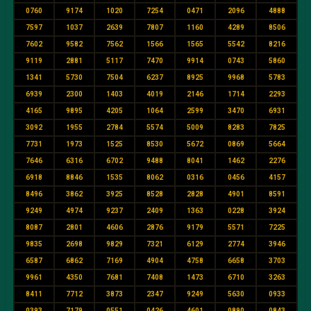
0760
9174
1020
7254
0471
2096
4888
7597
1037
2639
7807
1160
4289
8506
7602
9582
7562
1566
1565
5542
8216
9119
2881
5117
7470
9914
0743
5860
1341
5730
7504
6237
8925
9968
5783
6939
2300
1403
4019
2146
1714
2293
4165
9895
4205
1064
2599
3470
6931
3092
1955
2784
5574
5009
8283
7825
7731
1973
1525
8530
5672
0869
5664
7646
6316
6702
9488
8041
1462
2276
6918
8846
1535
8062
0316
0456
4157
8496
3862
3925
8528
2828
4901
8591
9249
4974
9237
2409
1363
0228
3924
8087
2801
4606
2876
9179
5571
7225
9835
2698
9829
7321
6129
2774
3946
6587
6862
7169
4904
4758
6658
3703
9961
4350
7681
7408
1473
6710
3263
8411
7712
3873
2347
9249
5630
0933
0393
7179
0551
0426
4601
0890
0843