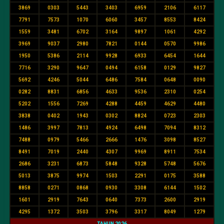
3869
0303
5443
3403
6959
2106
6117
7791
7573
1070
6060
3457
8553
8424
1559
3481
6702
3164
9897
1061
4292
3969
9037
2980
7821
0144
0570
9986
1950
5386
2114
9928
6933
6454
1644
7716
3290
9647
0494
6158
0129
9827
5692
4246
5044
6486
7584
0648
0090
0282
8831
6856
4633
9536
2310
0254
5202
1556
7269
4288
4459
4629
4480
3838
0402
1943
0302
8824
0723
2303
1486
3997
7813
4924
6498
7094
8312
7488
0979
5466
2666
1476
3098
8527
8491
7019
2440
4307
9969
8911
7534
2686
3231
6873
5848
9328
5748
5676
5013
3875
9974
1503
2291
0175
3588
8858
0271
0868
0930
3308
6144
1502
1601
2919
7643
0640
7373
2600
2919
4295
1372
3503
3796
3317
8049
1279
TAHUN 2026