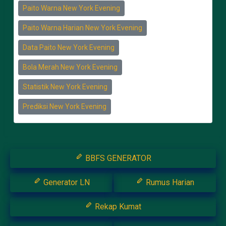
Paito Warna New York Evening
Paito Warna Harian New York Evening
Data Paito New York Evening
Bola Merah New York Evening
Statistik New York Evening
Prediksi New York Evening
BBFS GENERATOR
Generator LN
Rumus Harian
Rekap Kumat