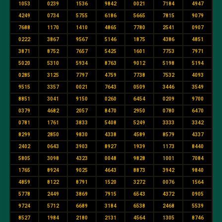
1053
0239
1536
9842
0021
7184
4947
4249
0734
5755
6186
5665
7815
9079
7688
1170
1410
4865
7780
2541
0907
0222
3867
9567
5146
1875
4386
4851
3871
8752
7657
5425
1601
7753
7971
5020
5310
5934
8763
9012
5198
5194
0285
3125
7797
4759
7738
7532
4093
9515
3357
0021
7643
0509
3446
3549
8851
3041
9150
0260
6454
0209
9700
0379
4682
2057
8470
2950
0780
6470
0781
1761
3833
5408
5249
3333
3342
8299
2850
9830
4338
4589
8579
4337
2402
0643
3903
8927
1939
1173
8440
5805
3098
4323
0048
9828
1001
7084
1765
8924
9025
4643
8873
3942
9840
4859
8122
8791
1520
3272
0076
1564
5778
2449
3869
7915
6543
4372
0905
9724
5712
6689
3184
6538
2468
5539
8527
1984
2180
2131
4564
1305
8746