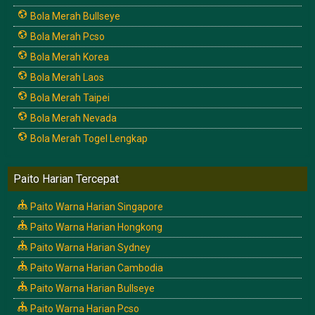
Bola Merah Bullseye
Bola Merah Pcso
Bola Merah Korea
Bola Merah Laos
Bola Merah Taipei
Bola Merah Nevada
Bola Merah Togel Lengkap
Paito Harian Tercepat
Paito Warna Harian Singapore
Paito Warna Harian Hongkong
Paito Warna Harian Sydney
Paito Warna Harian Cambodia
Paito Warna Harian Bullseye
Paito Warna Harian Pcso