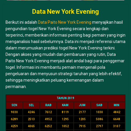
Data New York Evening
Berikut ini adalah
Data Paito New York Evening
menyajikan hasil
pengundian togel New York Evening secara lengkap dan
terperinci, memberikan informasi penting bagi pemain yang ingin
menganalisis hasil sebelumnya. Data ini menjadi referensi utama
dalam merumuskan prediksi togel New York Evening terkini.
Dengan akses yang mudah dan pembaruan yang rutin, Data
Paito New York Evening menjadi alat andal bagi para penggemar
togel. Informasi ini membantu pemain mengenali pola
pengeluaran dan menyusun strategi taruhan yang lebih efektif,
sehingga meningkatkan peluang kemenangan dalam
permainan.
TAHUN 2019
SEN
SEL
RAB
KAM
JUM
SAB
MIN
9030
4246
7612
8119
2177
1030
4842
6289
2513
4952
1295
1205
5086
6648
4259
4065
6252
1052
7915
2797
3107