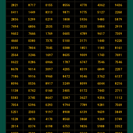
2821
8717
0155
8556
4770
4362
9436
0411
1449
8313
9871
9775
5127
2260
2836
5299
0219
1808
5936
9480
5879
7494
6806
2535
3103
3530
5884
2919
9602
7666
1769
0605
4789
9617
7309
4660
0380
7375
5100
3171
1440
9220
0593
7804
7045
0388
1851
1183
8161
2564
3246
1697
8635
9009
1743
7691
0622
0286
6966
1787
6747
7546
7546
8678
9014
3097
4205
8319
6849
2207
7186
9916
9960
8472
9546
3762
6137
8096
0536
8917
3249
8099
6044
8216
1138
0742
0160
3405
0172
7443
2711
5583
3745
8647
5387
3627
9256
1112
7054
5396
0293
9794
7789
9281
7569
5251
2303
9197
8908
6139
9639
3849
1528
4870
4170
8560
3868
9269
3749
2014
0374
6198
6753
9836
5988
3352