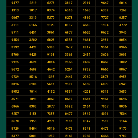
9477
2219
6278
3817
2919
9647
6014
1313
1017
0374
6516
1696
6309
7268
0067
3310
5270
8278
4860
7727
0257
3111
6166
2125
8137
4686
1994
3772
5711
6451
3861
6977
6626
0652
3940
9454
3202
6828
6353
9661
3981
8054
3192
4429
5300
7652
8817
9561
0966
5700
9429
9108
3361
2454
3606
3003
9925
4628
4084
2566
0465
0460
1802
5672
4608
4642
5264
9932
0660
0867
0739
8516
1395
2449
2062
3873
6953
8826
6200
5691
2599
6865
6075
6943
5952
7814
4152
9554
4201
0315
3650
3571
7093
4060
0619
8688
9961
0696
6866
0305
2877
5092
2164
7007
8036
6257
4158
7355
0477
0347
4091
7504
0678
1955
4271
7188
0342
7589
1164
5729
5484
0516
4473
8348
6473
9170
8377
5001
1250
2145
0065
6466
9780