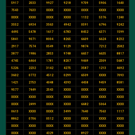
5917
2033
9927
9218
9709
5906
1640
7543
7633
XXXX
XXXX
XXXX
XXXX
XXXX
XXXX
XXXX
XXXX
XXXX
1132
5376
1240
3552
6934
3563
4942
0591
6796
9242
4495
5478
1617
6783
8452
6371
1599
5841
9071
8004
8265
6609
6624
8232
2917
7574
0549
9129
9874
7212
2582
3877
1986
2853
9748
6657
6635
8817
4745
6464
1781
8207
9469
2309
5687
5226
2232
3142
4275
3587
1213
4692
3602
0772
4512
0299
6509
XXXX
7093
1421
2753
4048
4393
4458
9459
8581
9577
7449
2543
XXXX
XXXX
XXXX
XXXX
XXXX
XXXX
XXXX
XXXX
XXXX
XXXX
XXXX
XXXX
2499
XXXX
XXXX
6682
5064
XXXX
0613
XXXX
XXXX
3499
7640
7563
1117
8862
0706
0512
XXXX
XXXX
XXXX
XXXX
XXXX
XXXX
XXXX
XXXX
XXXX
XXXX
XXXX
XXXX
XXXX
4329
XXXX
8927
XXXX
XXXX