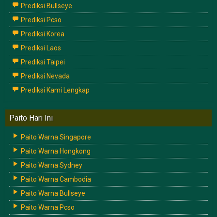
Prediksi Bullseye
Prediksi Pcso
Prediksi Korea
Prediksi Laos
Prediksi Taipei
Prediksi Nevada
Prediksi Kami Lengkap
Paito Hari Ini
Paito Warna Singapore
Paito Warna Hongkong
Paito Warna Sydney
Paito Warna Cambodia
Paito Warna Bullseye
Paito Warna Pcso