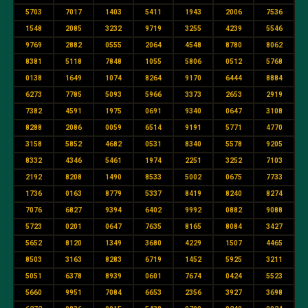
5703
7017
1403
5411
1943
2006
7536
1548
2085
3232
9719
3255
4239
5546
9769
2882
0555
2064
4548
8780
8062
8381
5118
7848
1055
5806
0512
5768
0138
1649
1074
8264
9170
6444
8884
6273
7785
5093
5966
3373
2653
2919
7382
4591
1975
0691
9340
0647
3108
8288
2086
0059
6514
9191
5771
4770
3158
5852
4682
0531
8340
5578
9205
8332
4346
5461
1974
2251
3252
7103
2192
8208
1490
8533
5002
0675
7733
1736
0163
8779
5337
8419
8240
8274
7076
6827
9394
6402
9992
0882
9088
5723
0201
0647
7635
8165
8084
3427
5652
8120
1349
3680
4229
1507
4465
8503
3163
8283
6719
1452
5925
3211
5051
6378
8939
0601
7674
0424
5523
5660
9951
7084
6653
2356
3927
3698