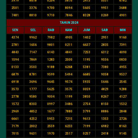
3979
8618
0204
5875
2413
5531
6782
2501
3376
9700
8094
5605
9951
3688
7481
8810
9710
7846
8328
0269
4901
TAHUN 2024
SEN
SEL
RAB
KAM
JUM
SAB
MIN
4374
9962
7982
4905
1402
2951
9160
2781
1656
9801
0211
6637
2835
7391
4843
7147
6143
4841
7253
6312
4090
1594
7869
1283
2000
1195
9556
0830
0133
3503
9188
6268
5381
7380
4955
6879
8781
9599
5494
6685
9058
9537
6918
3696
9645
9574
5935
5646
2545
3573
1777
5625
3575
0059
4829
9288
2778
9580
9004
1199
3850
8267
4127
1572
8303
0997
3486
2754
8150
1532
2969
4852
1677
7880
3799
8886
2848
6661
4252
5953
7215
9613
1353
2726
7179
2002
2559
6233
7199
6982
8163
7015
9631
1970
2517
0257
2418
9145