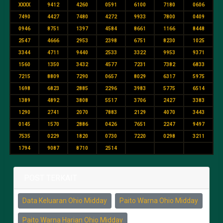
XXXX
9412
4260
0591
6100
7180
0606
7490
4427
7480
4272
9933
7800
0409
0946
8751
1397
4584
8661
1166
8448
2547
4666
2953
2398
6751
8230
1025
3344
4711
9440
2533
3322
9953
9371
1560
1350
3432
4577
7231
7382
6833
7215
8809
7290
0657
8029
6317
5975
1698
6823
2885
2296
3983
5775
6514
1389
4892
3808
5517
3706
2427
3383
1290
2741
2070
7883
2129
4070
3443
0145
1570
2886
0426
7651
2247
9497
7535
0229
1820
0730
7220
0298
3211
1794
9087
8710
2514
POST TERKAIT
Data Keluaran Ohio Midday
Paito Warna Ohio Midday
Paito Warna Harian Ohio Midday