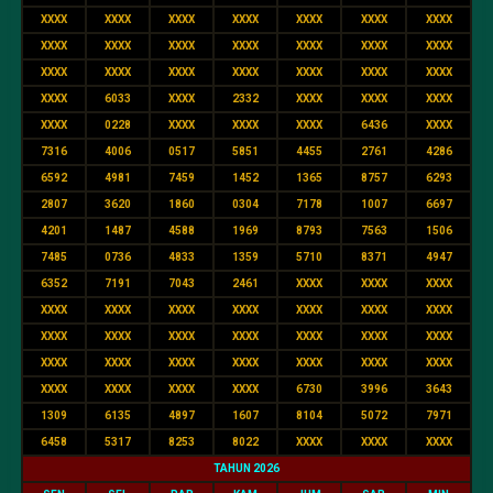
XXXX
XXXX
XXXX
XXXX
XXXX
XXXX
XXXX
XXXX
XXXX
XXXX
XXXX
XXXX
XXXX
XXXX
XXXX
XXXX
XXXX
XXXX
XXXX
XXXX
XXXX
XXXX
6033
XXXX
2332
XXXX
XXXX
XXXX
XXXX
0228
XXXX
XXXX
XXXX
6436
XXXX
7316
4006
0517
5851
4455
2761
4286
6592
4981
7459
1452
1365
8757
6293
2807
3620
1860
0304
7178
1007
6697
4201
1487
4588
1969
8793
7563
1506
7485
0736
4833
1359
5710
8371
4947
6352
7191
7043
2461
XXXX
XXXX
XXXX
XXXX
XXXX
XXXX
XXXX
XXXX
XXXX
XXXX
XXXX
XXXX
XXXX
XXXX
XXXX
XXXX
XXXX
XXXX
XXXX
XXXX
XXXX
XXXX
XXXX
XXXX
XXXX
XXXX
XXXX
XXXX
6730
3996
3643
1309
6135
4897
1607
8104
5072
7971
6458
5317
8253
8022
XXXX
XXXX
XXXX
TAHUN 2026