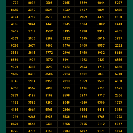
1772
8094
2508
7965
3569
9844
5277
8635
3352
5525
6232
0477
0823
6456
4994
3789
3510
4315
2159
4479
8360
4006
9041
1449
0945
1694
6802
0443
3462
2759
4532
3135
1280
3319
4961
4063
2930
2209
2122
1695
6016
3937
9236
2674
7603
1476
0408
5557
2222
3351
2815
7772
2996
5458
8932
8618
8830
1904
4572
8991
1963
2429
6356
9029
4315
7590
4723
2673
1719
6666
9435
8496
3504
7924
8802
7035
6740
3546
2994
8958
2023
9559
9538
4068
6766
0567
7098
6023
8196
2750
9622
3833
4197
8109
8598
5947
9717
2566
1152
3586
9280
8048
4610
5306
1723
4186
6064
5563
2366
9554
6418
3158
1049
9263
5933
5538
1366
9763
1073
0670
0544
2331
5656
7175
2112
8987
8726
4758
4150
9903
6197
9173
5193