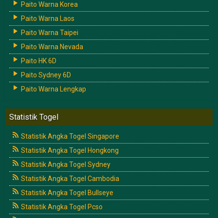
Paito Warna Korea
Paito Warna Laos
Paito Warna Taipei
Paito Warna Nevada
Paito HK 6D
Paito Sydney 6D
Paito Warna Lengkap
Statistik Togel
Statistik Angka Togel Singapore
Statistik Angka Togel Hongkong
Statistik Angka Togel Sydney
Statistik Angka Togel Cambodia
Statistik Angka Togel Bullseye
Statistik Angka Togel Pcso