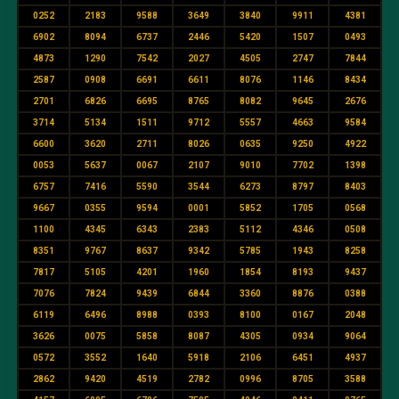
0252
2183
9588
3649
3840
9911
4381
6902
8094
6737
2446
5420
1507
0493
4873
1290
7542
2027
4505
2747
7844
2587
0908
6691
6611
8076
1146
8434
2701
6826
6695
8765
8082
9645
2676
3714
5134
1511
9712
5557
4663
9584
6600
3620
2711
8026
0635
9250
4922
0053
5637
0067
2107
9010
7702
1398
6757
7416
5590
3544
6273
8797
8403
9667
0355
9594
0001
5852
1705
0568
1100
4345
6343
2383
5112
4346
0508
8351
9767
8637
9342
5785
1943
8258
7817
5105
4201
1960
1854
8193
9437
7076
7824
9439
6844
3360
8876
0388
6119
6496
8988
0393
8100
0167
2048
3626
0075
5858
8087
4305
0934
9064
0572
3552
1640
5918
2106
6451
4937
2862
9420
4519
2782
0996
8705
3588