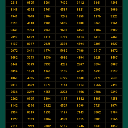
2215
8525
5281
7402
0412
9141
4295
8149
6072
5761
6587
8821
2305
3086
4941
7648
7104
7242
1859
1176
3220
0193
4018
2909
5005
8988
5065
9261
5349
2704
2060
9690
4153
1104
3987
2099
5809
1418
2719
4414
6311
7369
6137
8047
2928
3399
4594
0309
1627
2072
3441
1774
5932
7480
0417
8672
3682
3373
9036
6086
4884
6629
8407
6449
3093
7335
4252
2507
7694
0887
0894
1973
1969
1105
4029
6235
8197
4860
4785
5095
6722
8838
7970
2633
0015
4459
1673
7144
1813
1266
2495
7636
3249
4755
3273
1666
7686
0390
2262
8905
9304
1197
8842
5883
4258
8142
4376
0822
6527
8099
7421
1874
2354
8519
1230
1197
7143
7002
3704
1227
7539
9804
4978
8015
5385
8166
2111
7289
7302
5182
5746
8033
1857