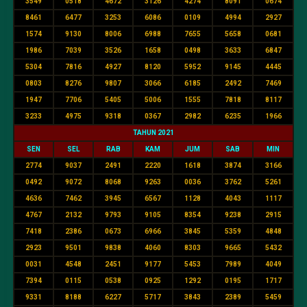
3549
0518
4672
3126
4274
8091
0674
8461
6477
3253
6086
0109
4994
2927
1574
9130
8006
6988
7655
5658
0681
1986
7039
3526
1658
0498
3633
6847
5304
7816
4927
8120
5952
9145
4445
0803
8276
9807
3066
6185
2492
7469
1947
7706
5405
5006
1555
7818
8117
3233
4975
9318
0367
2982
6235
1966
TAHUN 2021
SEN
SEL
RAB
KAM
JUM
SAB
MIN
2774
9037
2491
2220
1618
3874
3166
0492
9072
8068
9263
0036
3762
5261
4636
7462
3945
6567
1128
4043
1117
4767
2132
9793
9105
8354
9238
2915
7418
2386
0673
6966
3845
5359
4848
2923
9501
9838
4060
8303
9665
5432
0031
4548
2451
9177
5453
7989
4049
7394
0115
0538
0925
1292
0195
1717
9331
8188
6227
5717
3843
2389
5459