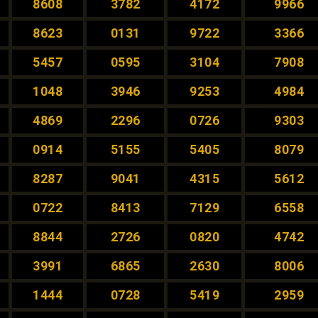
8608
3782
4172
9966
8623
0131
9722
3366
5457
0595
3104
7908
1048
3946
9253
4984
4869
2296
0726
9303
0914
5155
5405
8079
8287
9041
4315
5612
0722
8413
7129
6558
8844
2726
0820
4742
3991
6865
2630
8006
1444
0728
5419
2959