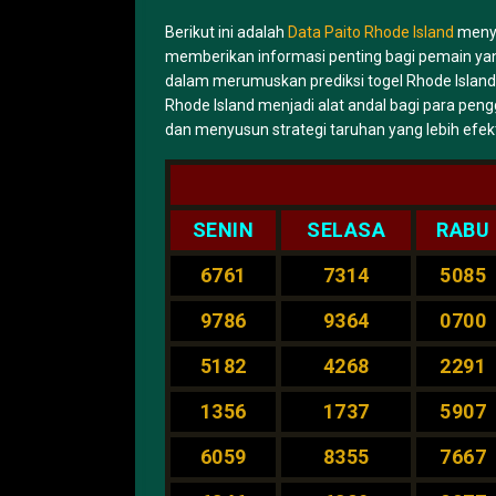
Berikut ini adalah
Data Paito Rhode Island
menya
memberikan informasi penting bagi pemain yang
dalam merumuskan prediksi togel Rhode Island
Rhode Island menjadi alat andal bagi para pe
dan menyusun strategi taruhan yang lebih ef
SENIN
SELASA
RABU
6761
7314
5085
9786
9364
0700
5182
4268
2291
1356
1737
5907
6059
8355
7667