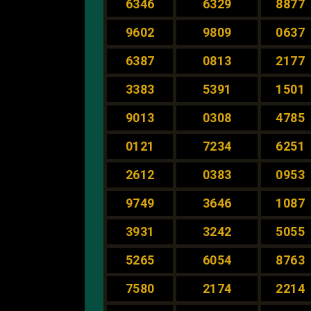
6346
6329
8877
9602
9809
0637
6387
0813
2177
3383
5391
1501
9013
0308
4785
0121
7234
6251
2612
0383
0953
9749
3646
1087
3931
3242
5055
5265
6054
8763
7580
2174
2214