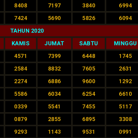
8408
7197
3840
6994
7424
5690
5826
6094
TAHUN 2020
KAMIS
JUMAT
SABTU
MINGGU
4571
7399
6448
1745
2584
8832
7605
2631
2274
6886
9600
1292
5586
6034
6254
6610
0339
5541
7455
5117
0879
2855
6895
3308
9293
1143
9531
0991