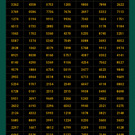
3262
4358
0753
1205
9800
7898
2622
3769
0586
7736
7676
2697
5332
7113
1274
5194
9915
9936
7343
1654
1751
6513
0733
2885
3966
0058
3178
9184
1063
1702
5360
4370
5235
8745
3251
5587
1374
5343
7049
0088
3693
4052
2028
1063
4379
7498
5768
9912
0974
8921
8038
8160
5757
4387
0302
4141
8140
4290
5369
9106
4254
7562
8527
9579
1884
6734
5019
3477
6523
9840
2955
6964
0518
9162
6713
8584
9609
5234
9707
2154
2349
6047
4118
0802
0728
0181
2313
2315
9938
0490
8698
5931
2097
9649
3266
5243
2462
0505
2632
6193
2296
6502
9940
2321
0275
2124
4332
5993
1218
1078
3821
2148
5685
8809
3991
1224
0230
3600
3633
2297
1607
4812
6799
0209
0330
4128
6464
5026
3110
5133
7450
2146
0448