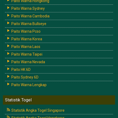
Paito Warna Hongkong
Paito Warna Sydney
Paito Warna Cambodia
Paito Warna Bullseye
Paito Warna Pcso
Paito Warna Korea
Paito Warna Laos
Paito Warna Taipei
Paito Warna Nevada
Paito HK 6D
Paito Sydney 6D
Paito Warna Lengkap
Statistik Togel
Statistik Angka Togel Singapore
Statistik Angka Togel Hongkong