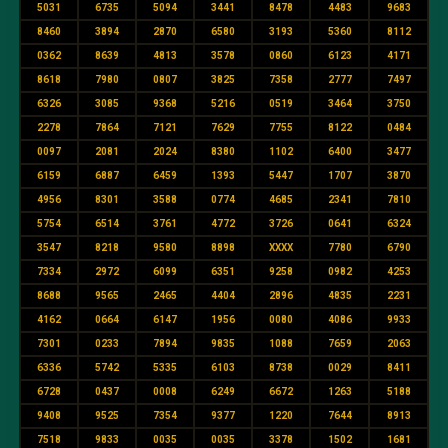
5031
6735
5094
3441
8478
4483
9683
8460
3894
2870
6580
3193
5360
8112
0362
8639
4813
3578
0860
6123
4171
8618
7980
0807
3825
7358
2777
7497
6326
3085
9368
5216
0519
3464
3750
2278
7864
7121
7629
7755
8122
0484
0097
2081
2024
8380
1102
6400
3477
6159
6887
6459
1393
5447
1707
3870
4956
8301
3588
0774
4685
2341
7810
5754
6514
3761
4772
3726
0641
6324
3547
8218
9580
8898
XXXX
7780
6790
7334
2972
6099
6351
9258
0982
4253
8688
9565
2465
4404
2896
4835
2231
4162
0664
6147
1956
0080
4086
9933
7301
0233
7894
9835
1088
7659
2063
6336
5742
5335
6103
8738
0029
8411
6728
0437
0008
6249
6672
1263
5188
9408
9525
7354
9377
1220
7644
8913
7518
9833
0035
0035
3378
1502
1681