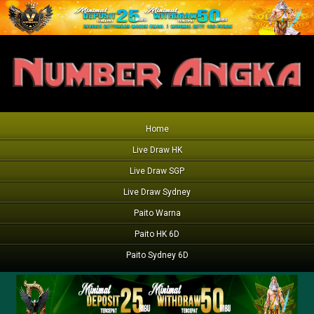
Home
Live Draw HK
Live Draw SGP
Live Draw Sydney
Paito Warna
Paito HK 6D
Paito Sydney 6D