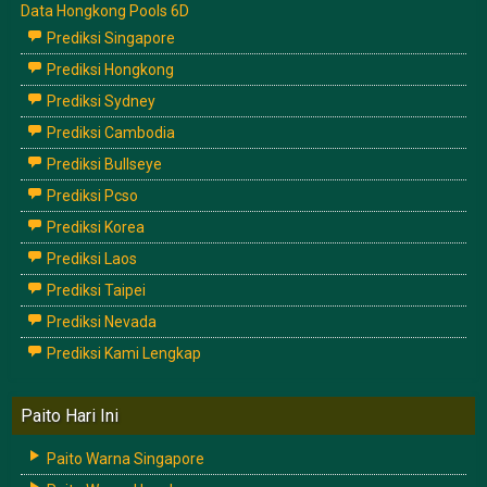
Data Hongkong Pools 6D
Prediksi Singapore
Prediksi Hongkong
Prediksi Sydney
Prediksi Cambodia
Prediksi Bullseye
Prediksi Pcso
Prediksi Korea
Prediksi Laos
Prediksi Taipei
Prediksi Nevada
Prediksi Kami Lengkap
Paito Hari Ini
Paito Warna Singapore