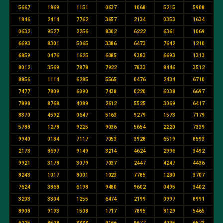
5667
1869
1151
0637
1068
5215
5908
1846
2414
7762
3657
2134
0353
1634
0632
9527
2256
8302
6222
6361
1069
6693
8301
5065
3386
6473
7642
1210
6859
0476
1625
6085
9383
6693
1313
8012
3569
7878
7922
7833
8446
3512
8856
1114
6285
5565
0476
2434
6710
7477
7809
6090
7438
0220
6038
6697
7898
8768
4089
2612
5525
3069
6417
8370
4592
0647
5163
9279
1573
7179
5788
1278
9225
9036
5654
2220
7339
9940
0184
7117
7053
3928
6519
8593
2173
8697
9149
3214
4624
2996
3492
9921
3178
3079
7037
2447
4247
4436
8243
1017
8001
1023
7785
1280
3707
7624
3868
6198
9480
9602
0495
3402
3203
3304
1255
6474
2199
0997
8991
8908
9193
1508
1717
7895
8129
5465
6225
8508
XXXX
9166
9677
4095
6573