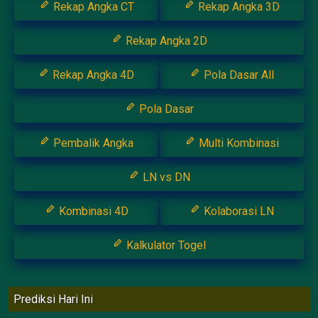
Rekap Angka CT
Rekap Angka 3D
Rekap Angka 2D
Rekap Angka 4D
Pola Dasar All
Pola Dasar
Pembalik Angka
Multi Kombinasi
LN vs DN
Kombinasi 4D
Kolaborasi LN
Kalkulator Togel
Prediksi Hari Ini