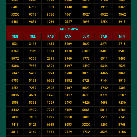
6483
6700
3369
1148
8803
1919
8369
XXXX
0313
8726
4061
4527
0522
4562
0480
9651
1289
7527
2093
4254
8915
TAHUN 2024
SEN
SEL
RAB
KAM
JUM
SAB
MIN
1531
3198
1434
3409
4820
3271
7718
3768
7320
9094
1378
6307
3403
3503
5872
9307
2591
3960
1775
6511
3405
8306
7955
6521
3997
1497
0344
6523
2347
5409
7274
8208
3073
4466
3060
0750
5159
6662
1552
6728
9144
8810
4253
7289
2526
0107
8629
4742
7303
0836
4674
0476
6417
4633
8778
6107
2558
5358
1029
2493
9426
4689
9236
8442
2992
7777
6169
5668
5010
0280
7030
7856
1292
3518
2080
2510
7745
7419
5121
6685
8653
XXXX
1200
5768
3810
3140
3881
0429
1732
3525
9186