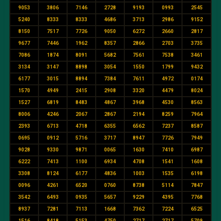
9053
3806
7146
2728
9193
0993
2545
5240
8333
8333
4686
3713
2986
9152
8150
7517
7726
9050
6272
2660
2817
9677
7446
1962
8357
2866
2703
3735
7086
1874
8091
5682
7561
7538
3461
3134
3147
8898
3054
1550
1799
9432
6177
3015
8894
7384
7611
4972
0174
1570
4949
2415
2908
3320
4479
8024
1527
6819
8483
4867
3968
4530
8563
8006
4246
2067
2867
2194
8259
7964
2393
6713
4718
6355
6562
7237
8587
0695
0912
5716
3717
8947
7726
7949
9028
9330
9871
0065
1630
7410
6987
6222
7413
1100
6934
4708
1541
1608
3308
8124
6177
4836
1003
1535
6198
0096
4261
6520
0760
8738
5114
7847
3542
6493
0935
5657
9229
4395
7768
8937
7281
7113
1668
7362
7224
6525
1516
8418
5153
4750
2717
2717
5709