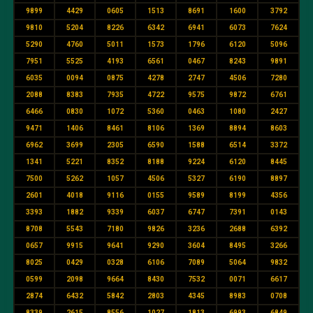
9899
4429
0605
1513
8691
1600
3792
9810
5204
8226
6342
6941
6073
7624
5290
4760
5011
1573
1796
6120
5096
7951
5525
4193
6561
0467
8243
9891
6035
0094
0875
4278
2747
4506
7280
2088
8383
7935
4722
9575
9872
6761
6466
0830
1072
5360
0463
1080
2427
9471
1406
8461
8106
1369
8894
8603
6962
3699
2305
6590
1588
6514
3372
1341
5221
8352
8188
9224
6120
8445
7500
5262
1057
4506
5327
6190
8897
2601
4018
9116
0155
9589
8199
4356
3393
1882
9339
6037
6747
7391
0143
8708
5543
7180
9826
3236
2688
6392
0657
9915
9641
9290
3604
8495
3266
8025
0429
0328
6106
7089
5064
9832
0599
2098
9664
8430
7532
0071
6617
2874
6432
5842
2803
4345
8983
0708
8339
2615
8556
1027
1813
6993
6849