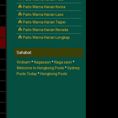
Paito Warna Harian Korea
Paito Warna Harian Laos
Paito Warna Harian Taipei
Paito Warna Harian Nevada
Paito Warna Harian Lengkap
Sahabat
Virdsam
*
Nagasaon
*
Naga saon
*
Welcome to Hongkong Pools
*
Sydney
Pools Today
*
Hongkong Pools