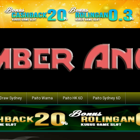
 Draw Sydney
Paito Warna
Paito HK 6D
Paito Sydney 6D