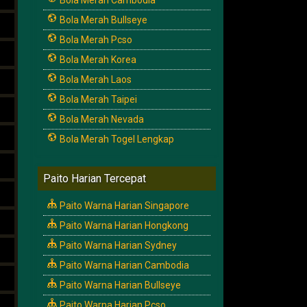
Bola Merah Cambodia
Bola Merah Bullseye
Bola Merah Pcso
Bola Merah Korea
Bola Merah Laos
Bola Merah Taipei
Bola Merah Nevada
Bola Merah Togel Lengkap
Paito Harian Tercepat
Paito Warna Harian Singapore
Paito Warna Harian Hongkong
Paito Warna Harian Sydney
Paito Warna Harian Cambodia
Paito Warna Harian Bullseye
Paito Warna Harian Pcso