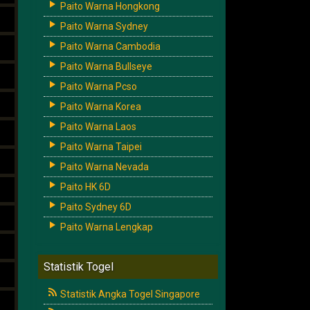
Paito Warna Hongkong
Paito Warna Sydney
Paito Warna Cambodia
Paito Warna Bullseye
Paito Warna Pcso
Paito Warna Korea
Paito Warna Laos
Paito Warna Taipei
Paito Warna Nevada
Paito HK 6D
Paito Sydney 6D
Paito Warna Lengkap
Statistik Togel
Statistik Angka Togel Singapore