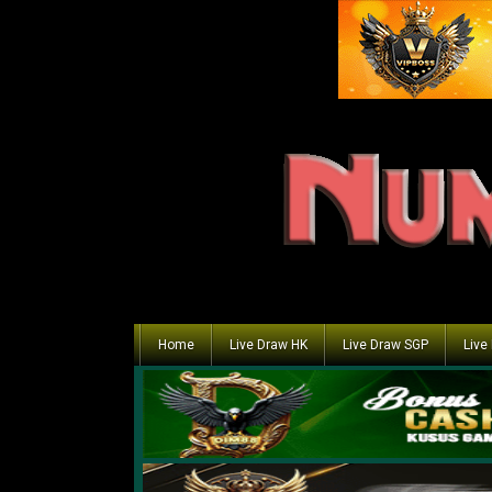
Home
Live Draw HK
Live Draw SGP
Live