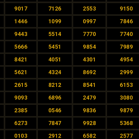
9017
7126
2553
9150
1446
1099
0997
7846
9443
5514
7770
7740
5666
5451
9854
7989
8421
4051
4301
4954
5621
4324
8692
2999
2615
8212
8541
6153
9093
6896
2479
3080
2385
0546
9836
9879
6273
7847
9928
5368
0103
2912
6582
2577