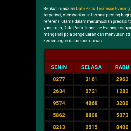
Berikut ini adalah
Data Paito Tennesse Evening
terperinci, memberikan informasi penting bagi 
referensi utama dalam merumuskan prediksi t
yang rutin, Data Paito Tennesse Evening menja
mengenali pola pengeluaran dan menyusun stra
kemenangan dalam permainan.
SENIN
SELASA
RABU
0277
3161
2962
2634
0721
1282
9574
4868
3200
5862
8808
5073
8213
0515
8400