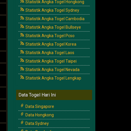
Statistik Angka Togel Hongkong
Statistik Angka Togel Sydney
Statistik Angka Togel Cambodia
Statistik Angka Togel Bullseye
Statistik Angka Togel Pcso
Statistik Angka Togel Korea
Statistik Angka Togel Laos
Statistik Angka Togel Taipei
Statistik Angka Togel Nevada
Statistik Angka Togel Lengkap
Data Togel Hari Ini
Data Singapore
Data Hongkong
Data Sydney