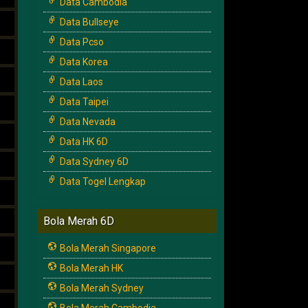
Data Cambodia
Data Bullseye
Data Pcso
Data Korea
Data Laos
Data Taipei
Data Nevada
Data HK 6D
Data Sydney 6D
Data Togel Lengkap
Bola Merah 6D
Bola Merah Singapore
Bola Merah HK
Bola Merah Sydney