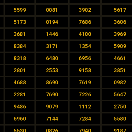
5599
0081
3902
5617
5173
0194
7686
3606
3681
1446
4100
3969
8384
3171
1354
5909
8318
6480
6956
4661
2801
2553
9158
3851
4688
8690
7619
0982
2281
7690
7226
5647
9486
9079
1112
2750
6960
7144
7284
5580
5530
0826
7940
9187