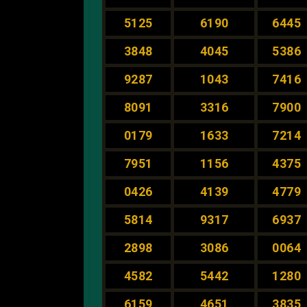
5125
6190
6445
3848
4045
5386
9287
1043
7416
8091
3316
7900
0179
1633
7214
7951
1156
4375
0426
4139
4779
5814
9317
6937
2898
3086
0064
4582
5442
1280
6159
4651
3835