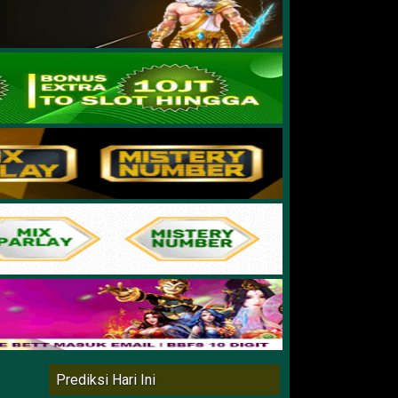
Prediksi Hari Ini