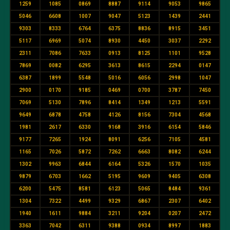
1259
1085
0869
8887
9114
9053
9865
5046
6608
1007
9047
5123
1439
2441
9303
8333
6764
6375
8836
8915
3451
5117
6969
5074
8930
4450
3037
2292
2311
7086
7633
0913
8125
1101
9528
7869
0082
6295
3613
8615
2294
0147
6387
1899
5548
5016
6056
2998
1047
2900
0170
9185
0469
0700
3787
7450
7069
5130
7896
8414
1349
1213
5591
9649
6878
4758
4126
8156
7304
4568
1981
2617
6330
9168
3916
6154
5846
9177
7265
1924
8091
6256
7105
4581
1165
7026
5872
7262
6663
8082
6244
1302
9963
6844
6164
5326
1570
1035
9879
6703
1662
5195
9609
9405
6308
6200
5475
8581
6123
5065
8484
9361
1304
7322
4499
9329
6867
2307
6402
1940
1611
9884
3211
9204
0207
2472
3363
7042
6311
9388
0934
8997
1883