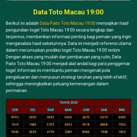
Data Toto Macau 19:00
Berikut ini adalah
Data Paito Toto Macau 19:00
menyajikan hasil
pengundian togel Toto Macau 19:00 secara lengkap dan
terperinci, memberikan informasi penting bagi pemain yang ingin
menganalisis hasil sebelumnya. Data ini menjadi referensi utama
dalam merumuskan prediksi togel Toto Macau 19:00 terkini.
Dengan akses yang mudah dan pembaruan yang rutin, Data
Paito Toto Macau 19:00 menjadi alat andal bagi para penggemar
togel. Informasi ini membantu pemain mengenali pola
pengeluaran dan menyusun strategi taruhan yang lebih efektif,
sehingga meningkatkan peluang kemenangan dalam
permainan.
TAHUN 2020
SEN
SEL
RAB
KAM
JUM
SAB
MIN
8992
0035
4693
0630
2675
0274
6493
7610
7485
9753
6992
9518
8858
7902
9040
4539
4770
2289
8665
7448
1802