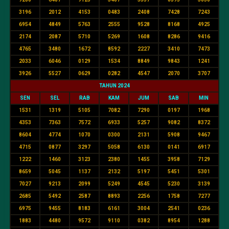
3196
2012
4153
0483
2408
7428
7243
6954
4849
5763
2555
9528
8168
4925
2174
2087
5710
5269
1608
8286
9416
4765
3480
1672
8592
2227
3410
7473
2033
6046
0129
1534
8849
9843
1241
3926
5527
0629
0282
4547
2070
3707
TAHUN 2024
SEN
SEL
RAB
KAM
JUM
SAB
MIN
1531
1319
5105
7082
7290
0197
1968
4353
7363
7572
6933
5257
9082
8372
8604
4774
1070
0300
2131
5908
9467
4715
0877
3297
5058
6130
0141
6917
1222
1460
3123
2380
1455
3958
7129
8659
5045
1137
2132
5197
5451
5301
7027
9213
2099
5249
4545
5230
3139
2685
5492
2587
8893
2256
1758
7277
6975
9455
8183
6161
3004
2541
0236
1883
4480
9572
9110
0382
8954
1288