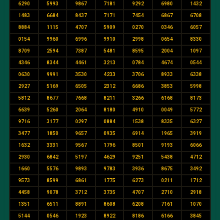
6290
5993
9867
7181
9292
6980
1432
1483
6684
8437
7171
7454
6867
6708
8884
1115
4707
5909
0270
0346
6057
0154
9960
6996
9910
2998
0654
8330
8709
2594
7387
5481
8595
2004
1097
4346
8344
4461
3213
0784
4674
0544
0630
9991
3530
4233
3706
8933
6338
2927
5169
6505
2312
6686
3853
5998
5812
8677
7668
8211
3266
6168
8173
6639
5260
2064
8180
4910
0049
5772
9716
3177
0297
0884
1538
8335
6327
3477
1850
9657
0935
6914
1965
3919
1632
3331
9567
1796
8501
9193
6066
2930
6842
5197
4629
9251
5438
4712
1660
5576
9893
9783
3936
8675
3492
9573
8599
6861
1775
6273
0211
1712
4458
9078
3712
3735
4707
2710
2918
1351
6511
8891
8608
6208
7161
1070
5144
0546
1923
8922
8186
6166
3845