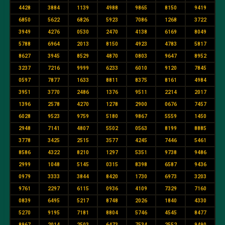
4428
3884
1139
4988
9865
8150
9419
6850
5622
6826
5923
7086
1268
3722
3949
4276
0530
2470
4138
6169
8049
5788
6964
2013
8150
4923
4783
5817
8627
3945
8529
4870
0803
9647
8952
3237
7216
9999
6233
6010
9120
7845
0597
7877
1633
8811
8375
8161
4984
3951
3770
2486
1376
9511
2214
2017
1396
2578
4270
1278
2900
0676
7457
6028
9523
9759
5180
9867
5559
1450
2948
7141
4807
5502
0563
8199
8885
3778
3425
2515
3577
4245
7446
5461
8586
4322
8210
1297
5351
9738
9486
2999
1048
5145
0315
8398
6587
9436
0979
3333
3844
8420
1730
6973
3203
9761
2297
6115
0936
4109
7329
7160
0839
6495
5217
8748
2026
1840
4330
5270
9195
7181
8804
5746
4545
8477
8967
2014
2503
6473
7534
2552
9490