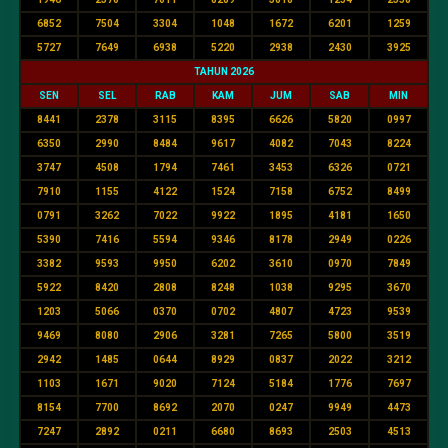
6852
7504
3304
1048
1672
6201
1259
5727
7649
6938
5220
2938
2430
3925
TAHUN 2026
SEN
SEL
RAB
KAM
JUM
SAB
MIN
8441
2378
3115
8395
6626
5820
0997
6350
2990
8484
9617
4082
7043
8224
3747
4508
1794
7461
3453
6326
0721
7910
1155
4122
1524
7158
6752
8499
0791
3262
7022
9922
1895
4181
1650
5390
7416
5594
9346
8178
2949
0226
3382
9593
9950
6202
3610
0970
7849
5922
8420
2808
8248
1038
9295
3670
1203
5066
0370
0702
4807
4723
9539
9469
8080
2906
3281
7265
5800
3519
2942
1485
0644
8929
0837
2022
3212
1103
1671
9020
7124
5184
1776
7697
8154
7700
8692
2070
0247
9949
4473
7247
2892
0211
6680
8693
2503
4513