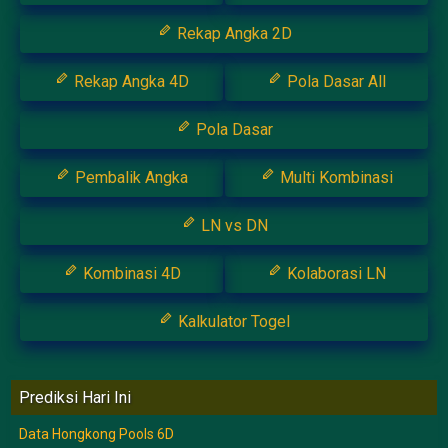
Rekap Angka 2D
Rekap Angka 4D
Pola Dasar All
Pola Dasar
Pembalik Angka
Multi Kombinasi
LN vs DN
Kombinasi 4D
Kolaborasi LN
Kalkulator Togel
Prediksi Hari Ini
Data Hongkong Pools 6D