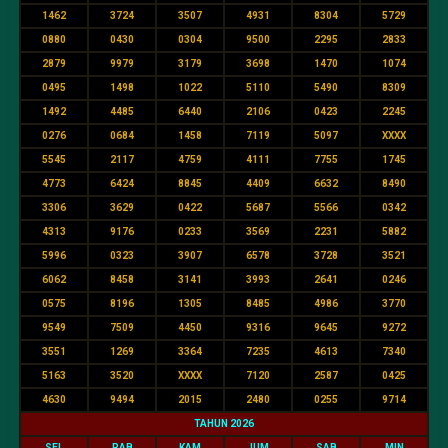
1462
3724
3507
4931
8304
5729
0880
0430
0304
9500
2295
2833
2879
9979
3179
3698
1470
1074
0495
1498
1022
5110
5490
8309
1492
4485
6440
2106
0423
2245
0276
0684
1458
7119
5097
XXXX
5545
2117
4759
4111
7755
1745
4773
6424
8845
4409
6632
8490
3306
3629
0422
5687
5566
0342
4313
9176
0233
3569
2231
5882
5996
0323
3907
6578
3728
3521
6062
8458
3141
3993
2641
0246
0575
8196
1305
8485
4986
3770
9549
7509
4450
9316
9645
9272
3551
1269
3364
7235
4613
7340
5163
3520
XXXX
7120
2587
0425
4630
9494
2015
2480
0255
9714
TAHUN 2026
SEL
RAB
KAM
JUM
SAB
MIN