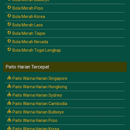
Bola Merah Pcso
Bola Merah Korea
Bola Merah Laos
Bola Merah Taipei
Bola Merah Nevada
Bola Merah Togel Lengkap
Paito Harian Tercepat
Paito Warna Harian Singapore
Paito Warna Harian Hongkong
Paito Warna Harian Sydney
Paito Warna Harian Cambodia
Paito Warna Harian Bullseye
Paito Warna Harian Pcso
Paito Warna Harian Korea