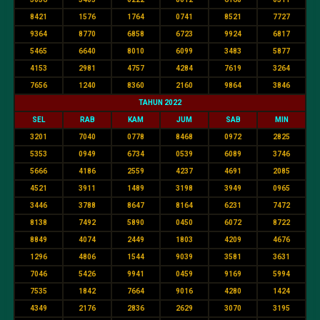
8421
1576
1764
0741
8521
7727
9364
8770
6858
6723
9924
6817
5465
6640
8010
6099
3483
5877
4153
2981
4757
4284
7619
3264
7656
1240
8360
2160
9864
3846
TAHUN 2022
SEL
RAB
KAM
JUM
SAB
MIN
3201
7040
0778
8468
0972
2825
5353
0949
6734
0539
6089
3746
5666
4186
2559
4237
4691
2085
4521
3911
1489
3198
3949
0965
3446
3788
8647
8164
6231
7472
8138
7492
5890
0450
6072
8722
8849
4074
2449
1803
4209
4676
1296
4806
1544
9039
3581
3631
7046
5426
9941
0459
9169
5994
7535
1842
7664
9016
4280
1424
4349
2176
2836
2629
3070
3195