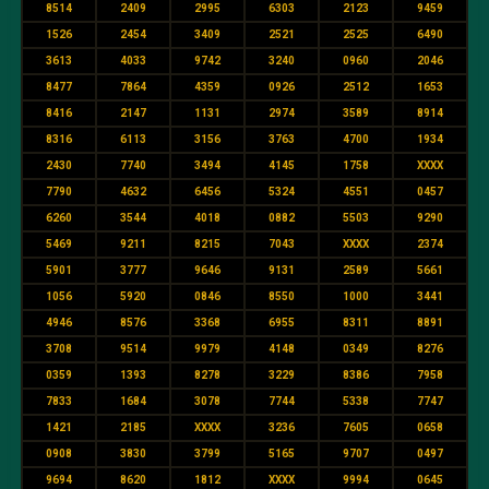
8514
2409
2995
6303
2123
9459
1526
2454
3409
2521
2525
6490
3613
4033
9742
3240
0960
2046
8477
7864
4359
0926
2512
1653
8416
2147
1131
2974
3589
8914
8316
6113
3156
3763
4700
1934
2430
7740
3494
4145
1758
XXXX
7790
4632
6456
5324
4551
0457
6260
3544
4018
0882
5503
9290
5469
9211
8215
7043
XXXX
2374
5901
3777
9646
9131
2589
5661
1056
5920
0846
8550
1000
3441
4946
8576
3368
6955
8311
8891
3708
9514
9979
4148
0349
8276
0359
1393
8278
3229
8386
7958
7833
1684
3078
7744
5338
7747
1421
2185
XXXX
3236
7605
0658
0908
3830
3799
5165
9707
0497
9694
8620
1812
XXXX
9994
0645