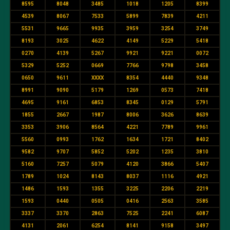
8595
8048
3485
1018
1205
8399
4539
8067
7533
5899
7839
4211
5531
9665
9935
3959
3254
3749
8193
3025
4622
4149
5229
5418
0270
4139
5267
9921
9221
0072
5329
5252
0669
7766
9798
3458
0650
9611
XXXX
8354
4440
9348
8991
9090
5179
1269
0573
7418
4695
9161
6853
8345
0129
5791
1855
2667
1987
8006
3626
8639
3353
3906
8564
4221
7789
9961
5560
0993
1762
1634
1721
8402
9582
9707
5852
5202
1235
3810
5160
7257
5079
4120
3866
5407
1789
1024
8143
8037
1116
4921
1486
1593
1355
3225
2206
2219
1593
0440
0505
0416
2563
3585
3337
3370
2863
7525
2241
6087
4131
2061
6254
8141
9158
3497