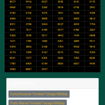
8577
9916
0327
2345
4141
3175
0860
1323
3260
5818
0743
2961
0183
5158
9279
7691
5626
9298
6386
7101
XXXX
1275
6082
6812
8211
2748
5434
8327
4339
7794
3591
7511
3180
3977
0785
3607
5264
2598
3511
4892
1949
3808
1671
1783
1080
0251
2689
9311
9294
4856
3168
1754
5962
9810
4174
7298
3167
6319
7962
9294
8541
7277
5255
3665
7250
8643
7783
0454
0144
6830
6007
9040
3982
8887
3337
POST TERKAIT
Data Keluaran Trinidad Tobago Midday
Paito Warna Trinidad Tobago Midday