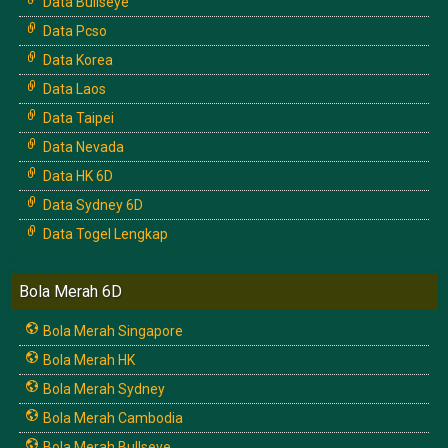
Data Bullseye
Data Pcso
Data Korea
Data Laos
Data Taipei
Data Nevada
Data HK 6D
Data Sydney 6D
Data Togel Lengkap
Bola Merah 6D
Bola Merah Singapore
Bola Merah HK
Bola Merah Sydney
Bola Merah Cambodia
Bola Merah Bullseye