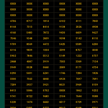
XXXX
XXXX
XXXX
XXXX
XXXX
XXXX
XXXX
XXXX
XXXX
XXXX
XXXX
XXXX
XXXX
XXXX
XXXX
XXXX
XXXX
XXXX
4706
8717
1814
6102
4111
7843
8144
7313
8414
9138
2026
4938
4160
5483
7872
9430
6659
9627
7546
9348
2659
9598
3142
8110
9709
8569
4472
5425
5589
6200
6116
9839
1004
2399
8757
4040
5902
7846
5512
5149
1222
0737
2468
4087
3919
7303
3369
7134
3949
0028
0660
2089
0171
4734
0290
5691
6241
1746
7284
1826
3300
7563
6840
6924
7697
7691
7209
3937
3921
8021
3969
0159
8413
5086
0702
XXXX
1862
9232
9741
8722
9683
2104
7644
9588
5220
1474
6663
6517
0729
3971
3036
5405
0222
8012
6168
0311