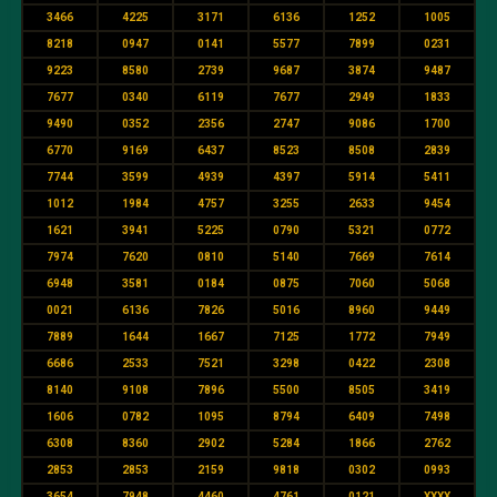
3466
4225
3171
6136
1252
1005
8218
0947
0141
5577
7899
0231
9223
8580
2739
9687
3874
9487
7677
0340
6119
7677
2949
1833
9490
0352
2356
2747
9086
1700
6770
9169
6437
8523
8508
2839
7744
3599
4939
4397
5914
5411
1012
1984
4757
3255
2633
9454
1621
3941
5225
0790
5321
0772
7974
7620
0810
5140
7669
7614
6948
3581
0184
0875
7060
5068
0021
6136
7826
5016
8960
9449
7889
1644
1667
7125
1772
7949
6686
2533
7521
3298
0422
2308
8140
9108
7896
5500
8505
3419
1606
0782
1095
8794
6409
7498
6308
8360
2902
5284
1866
2762
2853
2853
2159
9818
0302
0993
3654
7948
4460
4761
0121
XXXX