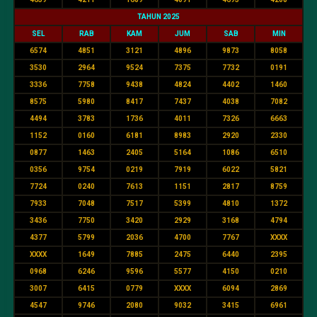
TAHUN 2025
SEL
RAB
KAM
JUM
SAB
MIN
6574
4851
3121
4896
9873
8058
3530
2964
9524
7375
7732
0191
3336
7758
9438
4824
4402
1460
8575
5980
8417
7437
4038
7082
4494
3783
1736
4011
7326
6663
1152
0160
6181
8983
2920
2330
0877
1463
2405
5164
1086
6510
0356
9754
0219
7919
6022
5821
7724
0240
7613
1151
2817
8759
7933
7048
7517
5399
4810
1372
3436
7750
3420
2929
3168
4794
4377
5799
2036
4700
7767
XXXX
XXXX
1649
7885
2475
6440
2395
0968
6246
9596
5577
4150
0210
3007
6415
0779
XXXX
6094
2869
4547
9746
2080
9032
3415
6961