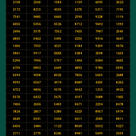
2158
2360
1584
1139
6095
2022
2172
8213
4333
0275
5211
7195
7341
9885
0600
2390
9228
1119
6050
5356
0526
8712
9692
1393
2496
3375
7352
7435
7987
2545
6803
0462
3495
4230
9416
4647
1400
7933
4321
9184
9209
9076
3861
9917
XXXX
3284
2508
1633
0296
7996
3797
1496
0384
4635
6739
0892
6449
4893
9786
5595
5094
9058
8020
7836
5659
2688
9093
5567
4974
8689
4205
8262
4732
9836
9370
4942
1213
4922
5076
6422
3675
4107
3688
1465
7406
2636
5403
0671
2234
8478
7824
2857
5280
4223
8957
5979
4649
0341
3444
0611
2580
8811
6436
2486
1122
8569
5032
9227
2711
2779
8245
8981
5699
3509