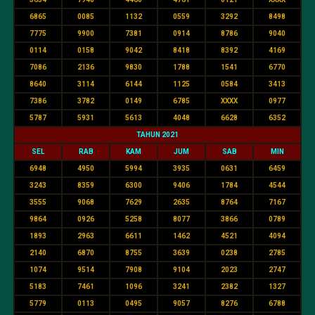
6865
0085
1132
0559
3292
8498
7775
9900
7381
0914
8786
9040
0114
0158
9042
8418
8392
4169
7086
2136
9830
1788
1541
6770
8640
3114
6144
1125
0584
3413
7386
3782
0149
6785
XXXX
0977
5787
5931
5613
4048
6628
6352
TAHUN 2021
SEL
RAB
KAM
JUM
SAB
MIN
6948
4950
5994
3935
0631
6459
3243
8359
6300
9406
1784
4544
3555
9068
7629
2635
8764
7167
9864
0926
5258
8077
3866
0789
1893
2963
6611
1462
4521
4094
2140
6870
8755
3639
0238
2785
1074
9514
7908
9104
2023
2747
5183
7461
1096
3241
2382
1327
5779
0113
0495
9057
8276
6788