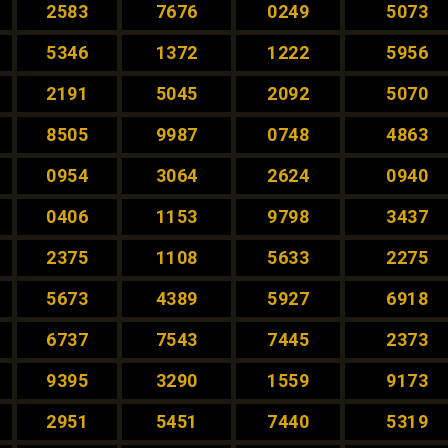
2583
7676
0249
5073
5346
1372
1222
5956
2191
5045
2092
5070
8505
9987
0748
4863
0954
3064
2624
0940
0406
1153
9798
3437
2375
1108
5633
2275
5673
4389
5927
6918
6737
7543
7445
2373
9395
3290
1559
9173
2951
5451
7440
5319