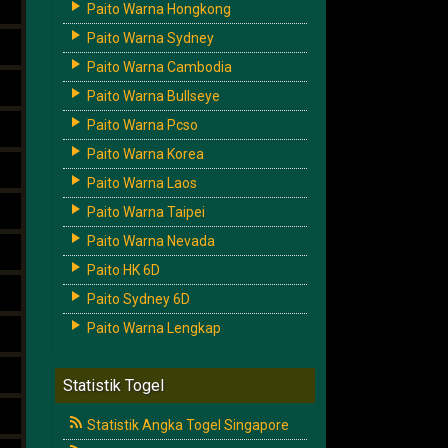
Paito Warna Hongkong
Paito Warna Sydney
Paito Warna Cambodia
Paito Warna Bullseye
Paito Warna Pcso
Paito Warna Korea
Paito Warna Laos
Paito Warna Taipei
Paito Warna Nevada
Paito HK 6D
Paito Sydney 6D
Paito Warna Lengkap
Statistik Togel
Statistik Angka Togel Singapore