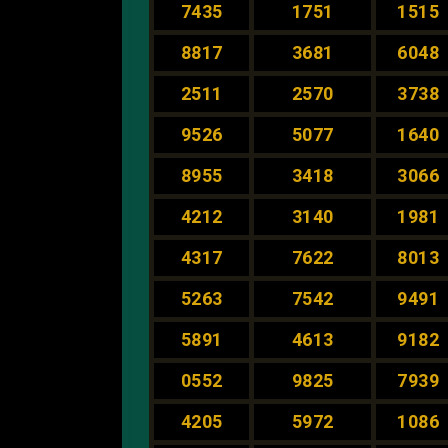
7435
1751
1515
8817
3681
6048
2511
2570
3738
9526
5077
1640
8955
3418
3066
4212
3140
1981
4317
7622
8013
5263
7542
9491
5891
4613
9182
0552
9825
7939
4205
5972
1086