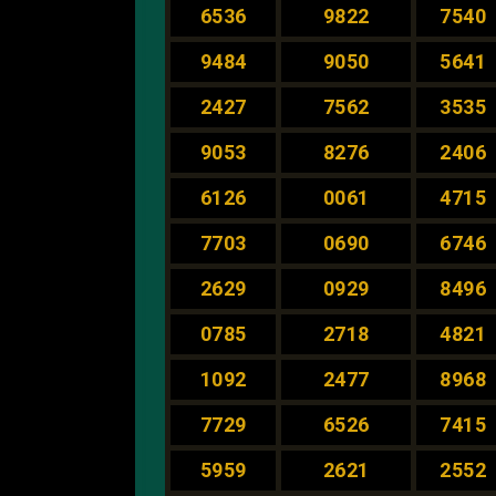
6536
9822
7540
9484
9050
5641
2427
7562
3535
9053
8276
2406
6126
0061
4715
7703
0690
6746
2629
0929
8496
0785
2718
4821
1092
2477
8968
7729
6526
7415
5959
2621
2552