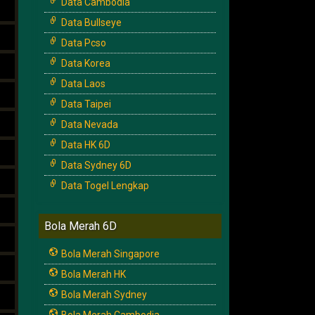
Data Cambodia
Data Bullseye
Data Pcso
Data Korea
Data Laos
Data Taipei
Data Nevada
Data HK 6D
Data Sydney 6D
Data Togel Lengkap
Bola Merah 6D
Bola Merah Singapore
Bola Merah HK
Bola Merah Sydney