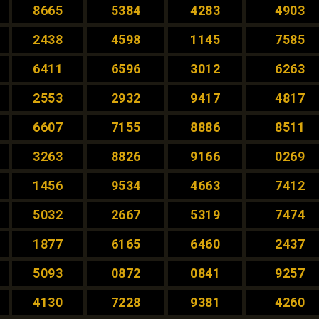
8665
5384
4283
4903
2438
4598
1145
7585
6411
6596
3012
6263
2553
2932
9417
4817
6607
7155
8886
8511
3263
8826
9166
0269
1456
9534
4663
7412
5032
2667
5319
7474
1877
6165
6460
2437
5093
0872
0841
9257
4130
7228
9381
4260