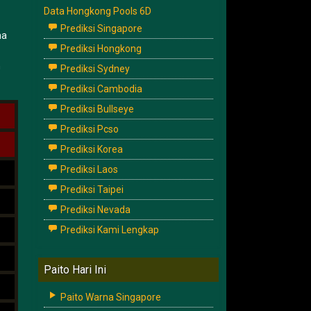
Data Hongkong Pools 6D
Prediksi Singapore
ma
Prediksi Hongkong
n
Prediksi Sydney
Prediksi Cambodia
Prediksi Bullseye
Prediksi Pcso
Prediksi Korea
Prediksi Laos
Prediksi Taipei
Prediksi Nevada
Prediksi Kami Lengkap
Paito Hari Ini
Paito Warna Singapore