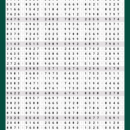
5
5
3
4
7
8
3
4
0
4
1
0
1
4
5
6
6
6
9
6
8
0
2
1
3
9
3
2
9
2
3
1
6
6
3
1
5
4
2
6
5
1
8
4
3
0
7
4
7
2
4
9
1
6
7
8
0
2
0
2
7
6
2
6
8
3
6
6
1
7
5
3
0
6
6
7
6
1
2
3
7
9
9
8
8
9
7
9
7
7
4
4
7
6
4
9
1
6
8
5
2
4
8
2
1
7
8
7
4
2
2
0
5
6
2
9
5
7
4
2
9
7
1
3
4
6
9
6
3
9
2
4
3
5
8
1
9
3
6
9
6
0
3
7
1
0
9
7
1
8
3
4
0
9
9
0
8
0
2
2
1
8
6
6
3
9
9
7
6
4
1
6
5
6
2
0
0
2
0
2
8
3
7
0
7
7
2
4
5
9
2
0
2
5
7
9
7
8
8
7
2
5
6
9
6
2
0
6
3
9
6
1
1
9
1
8
3
0
7
7
4
5
8
2
1
2
6
9
9
9
8
2
0
1
1
2
6
5
6
2
1
1
4
3
7
4
5
1
5
6
5
9
8
9
8
5
9
9
2
2
6
8
9
3
3
7
9
0
1
1
2
2
5
6
2
9
0
2
7
9
9
0
4
9
4
2
4
4
4
8
5
7
0
2
2
3
6
6
0
6
1
6
3
5
8
0
8
5
0
5
3
5
8
6
5
0
5
3
9
3
4
6
7
2
9
3
8
9
9
9
7
4
7
6
4
8
7
0
1
1
6
8
0
5
5
5
8
3
1
4
1
1
6
8
5
2
3
1
6
7
2
7
2
6
8
5
8
5
8
4
9
6
9
6
6
5
4
4
3
7
5
1
3
6
9
1
6
6
4
1
5
6
0
8
8
3
9
8
5
4
1
5
7
1
8
5
6
7
6
4
4
2
9
6
6
8
1
7
8
6
1
9
8
1
9
3
6
8
0
8
7
9
7
5
3
0
4
5
5
1
1
7
5
3
8
9
5
1
1
2
9
9
8
2
1
4
7
9
1
1
1
1
7
0
7
9
6
4
0
4
1
0
7
5
3
3
1
7
0
7
0
0
8
3
2
9
4
7
1
8
0
6
1
6
7
7
4
1
5
6
5
1
9
4
4
4
4
6
6
3
9
7
6
3
9
5
1
4
6
1
4
7
6
1
7
1
7
3
0
3
6
5
0
4
4
5
9
1
8
9
9
6
2
2
4
0
6
0
4
4
6
8
9
6
6
6
7
6
1
7
8
0
0
8
8
0
2
7
8
6
5
7
4
0
4
8
9
5
7
3
6
6
9
7
7
9
8
1
4
5
4
8
1
6
7
0
1
7
5
3
9
8
2
3
5
6
5
8
8
7
1
6
6
5
2
3
7
2
8
1
6
3
3
1
4
8
0
4
6
1
3
4
4
2
6
8
0
4
2
6
2
2
6
6
3
6
6
9
7
7
0
7
8
6
5
4
7
0
3
3
8
7
6
8
5
0
7
1
0
1
0
6
8
3
2
5
0
7
8
6
0
6
0
2
2
2
1
0
2
2
7
3
2
5
7
0
5
4
4
8
3
9
3
6
9
9
9
0
0
0
6
4
7
7
5
1
6
9
1
1
2
0
4
8
3
5
1
6
4
1
2
5
6
8
5
6
4
8
2
1
1
3
2
1
3
8
1
2
0
2
8
8
7
1
8
7
6
0
8
8
6
1
5
6
2
3
3
9
0
9
1
3
2
5
7
0
0
5
8
4