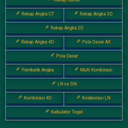
Rekap Angka CT
Rekap Angka 3D
Rekap Angka 2D
Rekap Angka 4D
Pola Dasar All
Pola Dasar
Pembalik Angka
Multi Kombinasi
LN vs DN
Kombinasi 4D
Kolaborasi LN
Kalkulator Togel