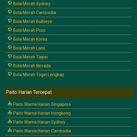
Bola Merah Sydney
Bola Merah Cambodia
Bola Merah Bullseye
Bola Merah Pcso
Bola Merah Korea
Bola Merah Laos
Bola Merah Taipei
Bola Merah Nevada
Bola Merah Togel Lengkap
Paito Harian Tercepat
Paito Warna Harian Singapore
Paito Warna Harian Hongkong
Paito Warna Harian Sydney
Paito Warna Harian Cambodia