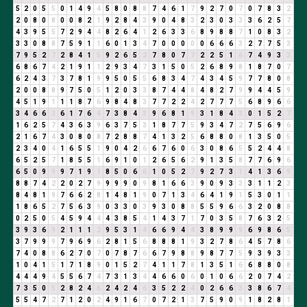
5
2
0
5
5
0
1
4
9
4
5
8
0
8
8
7
4
6
1
7
9
2
7
0
7
0
7
8
3
2
2
0
8
0
8
0
0
8
2
1
9
2
8
4
3
9
0
4
8
3
2
3
0
3
3
3
6
2
5
7
4
3
9
5
5
7
2
9
4
4
8
2
6
4
1
2
6
3
3
6
8
9
8
8
7
1
0
8
3
2
3
3
0
8
8
7
5
9
1
1
6
0
1
3
4
7
0
0
0
0
0
6
6
6
3
2
7
7
5
3
7
9
5
2
7
2
8
4
1
5
9
2
6
5
2
7
8
0
7
7
2
2
5
1
6
7
4
9
3
3
6
8
6
7
4
2
1
9
1
1
2
9
3
4
7
3
1
5
0
5
2
6
8
9
8
1
8
7
0
7
6
2
4
3
7
3
7
8
1
9
9
5
0
5
5
6
8
3
4
7
4
3
4
5
9
7
7
8
0
8
2
0
0
8
8
9
7
5
0
5
1
2
0
3
3
8
7
4
4
8
4
8
2
7
9
9
4
4
5
9
4
5
1
9
1
1
1
8
7
6
9
8
4
8
3
7
7
2
2
4
2
7
7
7
5
6
8
9
6
6
3
4
6
6
3
6
1
7
6
4
7
3
8
4
3
9
6
8
1
9
3
1
8
4
3
0
1
5
2
7
1
6
2
5
7
4
3
6
3
9
6
3
7
5
3
1
8
7
7
5
9
3
4
7
2
7
5
6
9
6
2
1
6
7
4
3
0
8
0
8
7
2
8
8
7
4
1
3
2
5
6
8
8
0
8
1
3
5
0
5
2
3
4
0
4
1
6
5
5
1
9
0
4
2
6
6
7
6
0
6
3
0
8
6
5
5
2
4
4
8
6
5
2
5
7
1
8
5
5
1
6
9
1
0
1
2
6
5
6
2
9
1
3
5
8
7
7
6
9
6
6
5
0
9
9
9
7
1
9
1
8
5
0
6
6
1
0
5
2
7
9
2
7
3
1
4
1
3
6
9
8
8
7
4
2
2
0
2
7
9
9
9
9
0
9
8
1
6
6
3
9
0
9
3
3
3
1
1
2
3
8
4
8
1
9
7
6
6
2
8
1
4
8
1
9
0
7
1
3
4
6
4
1
9
1
5
3
0
1
1
1
8
6
5
2
7
5
6
3
9
0
3
3
0
3
9
3
0
8
8
5
5
9
6
6
3
2
0
8
8
0
2
5
0
5
4
5
9
4
4
4
3
8
5
4
1
4
3
7
1
7
0
3
5
8
7
6
3
2
5
3
9
3
6
9
2
1
1
1
2
9
5
3
1
4
6
6
9
4
4
3
8
9
9
9
6
9
8
6
5
3
7
9
9
9
7
9
6
9
6
2
8
1
5
6
8
8
8
1
9
3
2
7
8
6
4
5
7
8
6
7
4
0
8
8
6
2
7
0
7
0
7
8
7
6
6
7
9
8
8
9
8
7
7
5
9
3
9
3
3
1
0
4
1
5
1
7
1
8
9
0
1
5
2
7
4
1
1
7
8
1
3
5
1
6
6
8
8
0
8
4
4
4
9
4
5
5
6
7
4
7
3
1
3
4
4
6
6
0
6
0
1
0
6
6
2
0
7
4
2
7
3
5
0
5
2
8
2
4
6
2
4
2
4
6
3
5
2
2
4
0
2
6
6
3
3
8
6
7
4
5
5
4
7
2
7
1
2
0
2
4
9
1
6
7
0
7
2
1
3
7
5
9
0
9
1
8
2
8
1