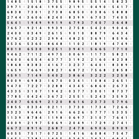
1
4
8
5
4
1
5
1
8
9
3
7
5
5
1
9
8
9
5
5
5
5
1
4
5
5
8
2
3
5
3
9
7
1
8
2
0
6
4
1
1
9
0
5
5
2
1
9
1
1
0
4
9
0
9
5
4
1
7
8
6
8
3
8
2
7
3
0
1
1
2
7
3
8
2
6
8
5
0
5
0
3
8
6
5
5
8
8
8
7
2
7
4
4
8
3
6
0
6
6
8
2
4
0
4
8
3
9
9
9
6
7
0
3
3
7
4
0
5
5
5
6
4
1
5
1
9
4
9
4
9
9
1
9
1
6
7
9
3
3
7
4
0
7
7
3
6
4
8
3
7
6
5
7
3
9
2
1
4
5
9
9
3
9
3
2
7
5
8
4
5
4
2
0
2
9
0
4
6
1
2
4
0
0
0
0
3
4
9
4
2
6
1
5
6
9
0
1
0
1
8
8
7
9
7
6
4
3
4
7
8
7
6
2
8
0
2
3
2
5
2
9
9
4
4
4
8
2
5
7
3
6
9
1
1
8
5
9
6
6
3
5
3
6
9
5
3
6
0
6
8
6
4
8
3
1
1
0
2
2
1
8
1
9
1
4
7
4
9
4
8
0
1
0
1
6
5
3
0
3
9
2
5
1
6
3
9
4
1
5
5
6
6
5
2
7
7
1
0
1
9
4
6
2
8
7
1
1
2
3
4
9
7
5
3
0
0
6
9
6
1
1
7
3
1
5
8
2
1
3
9
6
0
0
0
6
5
5
4
9
6
3
7
7
5
3
1
9
2
2
2
1
6
0
6
8
2
3
8
2
1
8
6
8
5
8
3
8
3
2
4
1
6
7
4
3
2
3
7
1
6
4
0
1
1
8
3
8
9
8
1
6
5
9
5
7
6
6
9
6
3
8
2
7
9
6
8
7
2
9
7
5
6
8
5
2
8
5
8
4
4
5
9
1
1
7
1
4
9
4
5
4
0
2
2
3
8
6
4
1
3
2
2
2
4
3
2
5
8
4
8
0
0
9
9
6
9
8
3
2
1
6
7
0
7
0
3
4
1
5
1
0
8
4
3
2
6
5
1
6
9
4
7
0
7
7
2
2
7
9
3
2
8
8
7
4
3
4
5
9
6
8
6
0
6
2
6
7
3
1
4
3
3
5
8
3
1
0
7
7
1
9
4
2
6
0
3
7
7
5
3
0
0
1
1
8
7
3
7
1
7
7
8
5
4
0
4
2
4
6
3
6
7
2
9
2
5
5
1
6
5
2
4
3
7
3
5
9
3
3
2
4
0
7
7
6
6
6
9
6
2
1
2
0
2
8
6
1
6
7
2
3
7
3
1
5
7
9
6
6
0
8
5
5
1
0
3
3
4
7
0
2
1
1
2
3
7
3
0
3
1
7
3
4
7
7
2
6
6
3
3
3
2
3
5
9
6
4
6
1
2
9
1
6
7
6
6
2
6
8
5
7
7
7
5
5
3
3
5
8
1
1
3
9
3
8
7
8
4
3
1
1
9
8
8
0
6
9
7
7
3
1
0
7
7
7
6
4
1
5
4
0
0
9
9
2
1
9
7
7
5
0
6
9
6
2
0
4
9
4
1
7
2
9
2
2
7
4
1
5
6
6
7
2
9
8
9
1
6
7
2
6
8
7
6
2
4
7
8
6
6
9
0
6
6
0
9
0
9
9
6
0
5
5
1
7
5
1
7
8
0
7
2
5
7
1
4
1
6
7
6
0
8
4
3
7
5
4
7
2
1
6
5
1
6
7
3
8
1
9
1
6
0
5
5
0
3
6
3
9
2
6
3
1
4
6
9
4
1
5