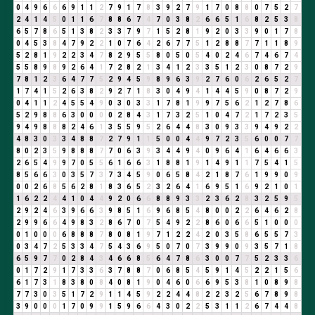
0
4
9
6
6
6
9
1
1
2
7
9
1
7
8
3
9
2
7
9
1
7
0
8
8
0
7
5
2
7
2
4
1
4
5
0
1
1
6
7
8
8
6
7
4
7
0
3
8
2
6
6
5
1
6
8
2
5
3
8
6
5
7
8
6
5
1
3
8
2
3
3
7
9
7
1
5
2
8
1
9
2
0
3
3
9
0
1
7
8
0
4
5
3
8
4
7
9
2
2
1
0
7
6
4
2
6
7
7
5
1
2
8
8
7
7
1
1
8
9
5
2
8
1
9
2
2
3
4
7
8
2
9
5
5
8
0
5
0
5
4
0
2
4
6
7
4
6
7
4
5
5
8
9
8
9
2
6
4
1
7
2
8
2
1
3
4
1
2
3
3
5
1
2
3
0
8
7
2
9
7
8
1
2
3
6
4
7
7
5
2
9
4
5
9
8
9
6
3
9
2
7
6
0
6
2
6
5
2
7
1
7
4
1
5
2
6
3
8
2
9
2
7
1
8
3
0
4
9
4
1
4
4
5
9
0
8
7
2
9
0
4
1
1
2
4
5
5
4
9
0
3
0
3
3
1
7
8
1
9
9
7
5
6
2
1
2
7
8
6
5
2
9
8
8
6
3
0
0
0
0
2
8
4
3
1
7
3
2
5
1
0
4
7
2
1
7
2
3
5
9
4
9
8
8
8
2
4
6
1
3
5
5
9
5
2
6
4
4
8
3
0
9
3
3
9
4
9
2
2
4
8
3
0
3
3
4
8
8
7
2
7
9
1
1
5
0
0
4
4
9
7
2
3
5
6
0
0
7
7
8
0
2
3
5
9
8
8
8
7
7
0
6
3
9
3
4
4
9
4
0
9
6
4
1
6
4
6
6
3
2
6
5
4
9
9
7
0
5
5
6
1
6
6
3
1
8
8
1
9
1
4
9
1
1
7
5
4
1
5
8
5
6
6
3
0
3
5
7
3
7
3
4
5
9
0
6
5
8
4
2
1
8
7
6
1
9
9
0
9
0
0
2
6
8
5
6
2
8
1
8
3
6
5
2
3
2
6
4
1
6
9
5
1
6
9
2
1
0
1
1
6
2
2
4
4
1
0
4
4
9
2
0
6
6
8
8
9
3
3
2
3
6
2
8
3
2
5
9
5
2
9
2
4
6
3
9
6
6
3
9
8
5
1
6
9
6
8
5
4
8
0
0
2
2
6
4
6
2
8
2
9
9
6
6
4
9
8
3
2
8
6
7
0
7
5
4
9
2
2
8
6
0
6
6
5
1
0
0
0
0
1
0
0
0
6
8
8
8
7
8
0
8
1
9
7
1
2
2
4
2
0
3
5
8
6
5
5
7
3
0
3
4
7
2
5
3
3
4
7
5
4
3
6
9
5
0
7
0
7
3
9
9
0
9
3
5
7
1
8
6
5
9
7
7
0
2
8
4
3
4
6
6
8
5
6
4
7
8
6
3
0
0
7
7
5
2
3
3
6
0
1
7
2
9
1
7
3
3
6
3
7
8
8
7
0
6
8
5
4
5
9
1
4
5
2
2
1
5
6
6
1
7
3
1
8
3
8
0
8
4
0
8
1
9
0
4
6
0
6
6
9
5
3
8
1
0
8
9
8
7
7
3
0
3
5
1
7
2
9
1
1
4
5
9
2
2
4
4
8
2
2
3
2
5
6
7
8
9
8
3
9
0
0
0
1
7
0
9
9
1
5
9
6
6
4
3
0
2
2
5
3
1
1
2
6
7
4
4
8