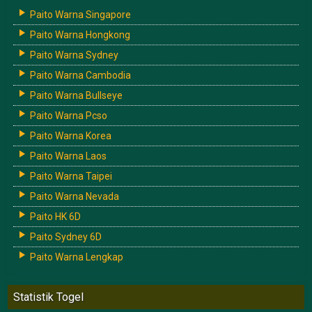
Paito Warna Singapore
Paito Warna Hongkong
Paito Warna Sydney
Paito Warna Cambodia
Paito Warna Bullseye
Paito Warna Pcso
Paito Warna Korea
Paito Warna Laos
Paito Warna Taipei
Paito Warna Nevada
Paito HK 6D
Paito Sydney 6D
Paito Warna Lengkap
Statistik Togel