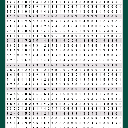
5
3
0
8
8
8
9
5
3
8
2
9
8
1
9
1
7
4
8
3
8
5
5
7
3
1
5
7
4
2
8
0
6
8
5
5
0
3
9
3
0
1
8
8
7
8
2
6
4
1
9
0
3
6
9
5
0
0
0
0
5
5
3
9
3
0
1
8
6
5
4
6
1
3
4
7
4
5
4
9
3
0
5
1
6
4
6
0
2
2
1
1
0
5
5
7
6
5
8
4
1
4
5
6
2
2
0
5
3
8
0
3
3
3
6
1
0
6
5
2
8
9
4
1
5
2
6
6
7
4
3
4
3
7
1
7
0
7
5
3
4
3
8
1
9
6
7
9
6
6
2
0
0
4
4
6
5
4
0
4
2
6
2
4
6
3
1
6
4
1
0
1
8
0
8
2
5
9
7
7
5
1
6
1
7
0
4
3
4
7
3
3
2
5
7
6
4
7
6
4
8
9
4
1
5
7
3
8
7
6
3
8
1
9
1
1
1
3
4
7
6
8
0
2
2
5
8
5
0
5
8
0
6
1
7
7
6
5
7
3
0
1
9
1
1
7
2
7
5
3
4
8
9
3
3
9
2
2
9
2
8
8
5
2
7
9
1
8
9
8
3
9
3
2
5
8
4
7
3
1
2
8
7
2
9
2
3
6
8
5
1
4
8
5
4
9
8
0
7
7
6
8
1
3
4
0
3
3
7
1
8
9
3
4
7
0
0
5
9
5
8
7
8
4
3
3
1
9
4
4
6
9
5
3
8
2
9
2
4
6
8
0
1
2
3
1
7
8
9
8
1
2
8
9
8
1
3
8
7
6
0
2
3
6
9
6
8
6
1
7
3
4
6
7
4
4
7
0
3
3
3
2
7
7
5
6
0
9
2
2
2
3
7
7
5
4
0
9
0
9
8
9
5
4
9
5
3
9
4
4
8
9
7
0
7
9
0
1
8
9
2
6
7
8
6
2
3
4
6
1
2
1
6
5
2
0
2
6
3
9
7
5
0
0
0
8
1
7
7
5
6
6
1
5
6
1
9
3
9
3
8
1
3
9
3
8
2
3
2
5
9
8
6
9
6
9
2
9
6
6
4
1
6
8
5
1
8
8
9
8
2
6
8
7
6
1
2
3
6
9
9
4
8
9
8
5
9
4
6
1
8
2
1
6
7
4
9
5
2
7
6
8
8
4
3
9
5
4
0
4
2
6
9
7
7
0
7
5
4
9
5
2
9
9
9
8
1
3
4
7
6
3
2
1
3
0
6
8
5
4
0
4
9
1
1
9
7
6
9
6
8
4
6
5
2
8
4
9
6
6
6
4
3
7
1
5
0
9
0
9
X
X
X
X
X
7
8
8
7
6
8
5
4
3
7
3
6
3
1
4
3
6
7
4
2
1
3
9
2
2
7
9
3
7
1
5
1
8
4
3
3
6
4
4
8
6
2
8
9
8
9
2
5
9
5
8
2
9
3
3
8
9
0
4
4
1
5
5
0
5
0
3
7
2
9
2
5
6
1
7
4
2
4
4
8
0
5
9
3
3
1
8
6
8
5
3
2
3
1
4
9
2
4
6
1
5
0
3
8
2
2
1
3
9
3
8
8
9
9
9
3
2
4
3
7
4
1
1
6
7
3
9
2
3
5
0
8
2
2
4
5
7
6
0
6
2
9
8
8
7
9
6
5
8
4
1
3
4
0
4
0
5
7
4
2
9
2
6
5
2
8
1
9
6
6
6
8
3
5
8
9
6
1
2
3
0
5
1
7
8