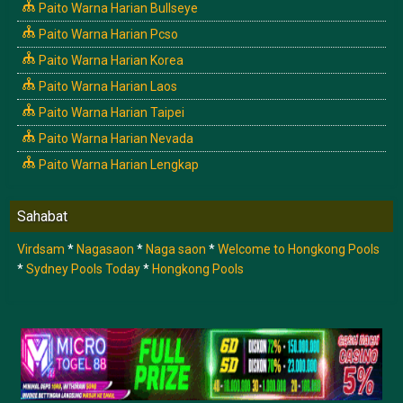
Paito Warna Harian Bullseye
Paito Warna Harian Pcso
Paito Warna Harian Korea
Paito Warna Harian Laos
Paito Warna Harian Taipei
Paito Warna Harian Nevada
Paito Warna Harian Lengkap
Sahabat
Virdsam
*
Nagasaon
*
Naga saon
*
Welcome to Hongkong Pools
*
Sydney Pools Today
*
Hongkong Pools