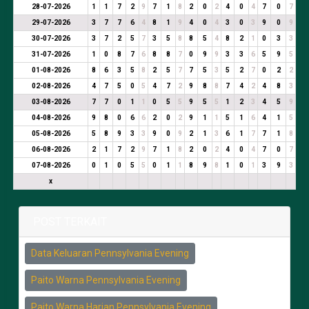
28-07-2026
1
1
7
2
9
7
1
8
2
0
2
4
0
4
7
0
7
29-07-2026
3
7
7
6
4
8
1
9
4
0
4
3
0
3
9
0
9
30-07-2026
3
7
2
5
7
3
5
8
8
5
4
8
2
1
0
3
3
31-07-2026
1
0
8
7
6
8
8
7
0
9
9
3
3
6
5
9
5
01-08-2026
8
6
3
5
8
2
5
7
7
5
3
5
2
7
0
2
2
02-08-2026
4
7
5
0
5
4
7
2
9
8
8
7
4
2
4
8
3
03-08-2026
7
7
0
1
1
0
5
5
9
5
5
1
2
3
4
5
9
04-08-2026
9
8
0
6
6
2
0
2
9
1
1
5
1
6
4
1
5
05-08-2026
5
8
9
3
3
9
0
9
2
1
3
6
1
7
7
1
8
06-08-2026
2
1
7
2
9
7
1
8
2
0
2
4
0
4
7
0
7
07-08-2026
0
1
0
5
5
0
1
1
8
9
8
1
0
1
3
9
3
x
POST TERKAIT
Data Keluaran Pennsylvania Evening
Paito Warna Pennsylvania Evening
Paito Warna Harian Pennsylvania Evening