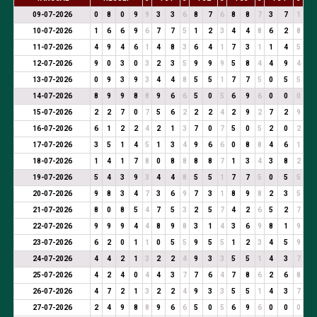
09-07-2026
0
8
0
9
9
3
3
6
8
7
6
8
8
7
3
7
1
10-07-2026
1
6
6
9
6
7
7
5
1
2
3
4
4
8
6
2
8
11-07-2026
4
9
4
6
1
4
8
3
6
4
1
7
3
1
1
4
5
12-07-2026
9
0
3
0
3
2
3
5
9
9
9
5
8
4
4
9
4
13-07-2026
0
9
3
9
3
4
4
8
5
5
1
7
7
5
0
5
5
14-07-2026
8
9
9
8
8
9
6
6
5
0
5
6
9
6
0
0
0
15-07-2026
2
2
7
0
7
5
6
2
2
2
4
2
9
2
7
2
9
16-07-2026
6
1
2
2
4
2
1
3
7
0
7
5
0
5
2
0
2
17-07-2026
3
5
1
4
5
1
3
4
9
6
6
0
8
8
4
6
1
18-07-2026
1
4
1
7
8
0
8
8
8
8
7
1
3
4
3
8
2
19-07-2026
5
4
3
9
3
4
4
8
5
5
1
7
7
5
0
5
5
20-07-2026
9
8
3
4
7
3
6
9
7
3
1
8
9
8
2
3
5
21-07-2026
8
0
8
5
4
7
5
3
2
5
7
4
2
6
5
2
7
22-07-2026
9
9
9
4
4
8
9
8
3
1
4
3
6
9
8
1
9
23-07-2026
6
2
0
1
1
0
5
5
9
5
5
1
2
3
4
5
9
24-07-2026
4
4
2
1
3
2
2
4
9
3
3
5
5
1
4
3
7
25-07-2026
4
2
4
0
4
4
3
7
7
6
4
7
8
6
2
6
8
26-07-2026
4
7
2
1
3
2
2
4
9
3
3
5
5
1
4
3
7
27-07-2026
2
4
9
8
8
9
6
6
5
0
5
6
9
6
0
0
0