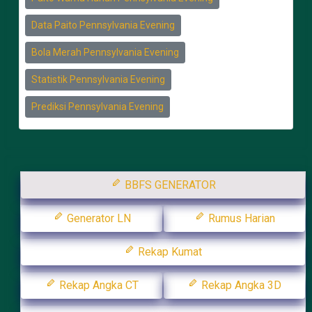
Data Paito Pennsylvania Evening
Bola Merah Pennsylvania Evening
Statistik Pennsylvania Evening
Prediksi Pennsylvania Evening
BBFS GENERATOR
Generator LN
Rumus Harian
Rekap Kumat
Rekap Angka CT
Rekap Angka 3D