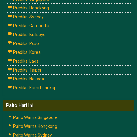
Prediksi Hongkong
Prediksi Sydney
Prediksi Cambodia
Prediksi Bullseye
Prediksi Pcso
Prediksi Korea
Prediksi Laos
Prediksi Taipei
Prediksi Nevada
Prediksi Kami Lengkap
Paito Hari Ini
Paito Warna Singapore
Paito Warna Hongkong
Paito Warna Sydney