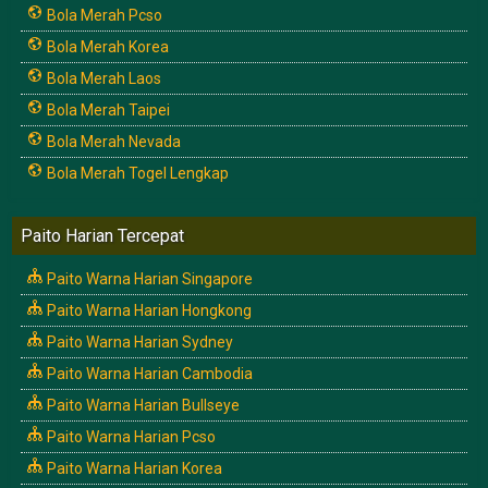
Bola Merah Pcso
Bola Merah Korea
Bola Merah Laos
Bola Merah Taipei
Bola Merah Nevada
Bola Merah Togel Lengkap
Paito Harian Tercepat
Paito Warna Harian Singapore
Paito Warna Harian Hongkong
Paito Warna Harian Sydney
Paito Warna Harian Cambodia
Paito Warna Harian Bullseye
Paito Warna Harian Pcso
Paito Warna Harian Korea