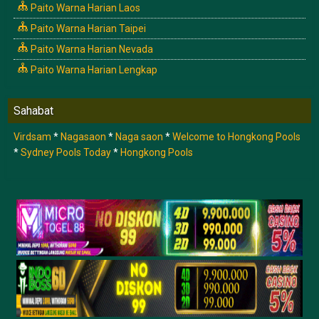
Paito Warna Harian Laos
Paito Warna Harian Taipei
Paito Warna Harian Nevada
Paito Warna Harian Lengkap
Sahabat
Virdsam
*
Nagasaon
*
Naga saon
*
Welcome to Hongkong Pools
*
Sydney Pools Today
*
Hongkong Pools