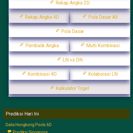
Rekap Angka 2D
Rekap Angka 4D
Pola Dasar All
Pola Dasar
Pembalik Angka
Multi Kombinasi
LN vs DN
Kombinasi 4D
Kolaborasi LN
Kalkulator Togel
Prediksi Hari Ini
Data Hongkong Pools 6D
Prediksi Singapore