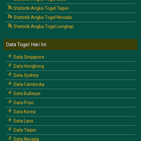
Statistik Angka Togel Taipei
Statistik Angka Togel Nevada
Statistik Angka Togel Lengkap
Data Togel Hari Ini
Data Singapore
Data Hongkong
Data Sydney
Data Cambodia
Data Bullseye
Data Pcso
Data Korea
Data Laos
Data Taipei
Data Nevada