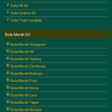
Data HK 6D
Data Sydney 6D
Data Togel Lengkap
Bola Merah 6D
Bola Merah Singapore
Bola Merah HK
Bola Merah Sydney
Bola Merah Cambodia
Bola Merah Bullseye
Bola Merah Pcso
Bola Merah Korea
Bola Merah Laos
Bola Merah Taipei
Bola Merah Nevada