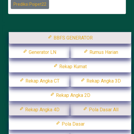
Prediksi Poipet22
BBFS GENERATOR
Generator LN
Rumus Harian
Rekap Kumat
Rekap Angka CT
Rekap Angka 3D
Rekap Angka 2D
Rekap Angka 4D
Pola Dasar All
Pola Dasar