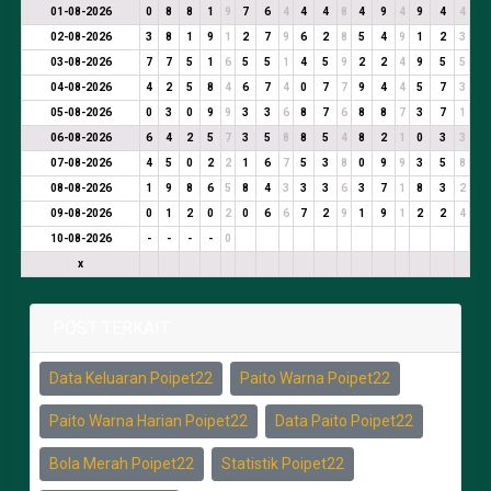
01-08-2026
0
8
8
1
9
7
6
4
4
4
8
4
9
4
9
4
4
02-08-2026
3
8
1
9
1
2
7
9
6
2
8
5
4
9
1
2
3
03-08-2026
7
7
5
1
6
5
5
1
4
5
9
2
2
4
9
5
5
04-08-2026
4
2
5
8
4
6
7
4
0
7
7
9
4
4
5
7
3
05-08-2026
0
3
0
9
9
3
3
6
8
7
6
8
8
7
3
7
1
06-08-2026
6
4
2
5
7
3
5
8
8
5
4
8
2
1
0
3
3
07-08-2026
4
5
0
2
2
1
6
7
5
3
8
0
9
9
3
5
8
08-08-2026
1
9
8
6
5
8
4
3
3
3
6
3
7
1
8
3
2
09-08-2026
0
1
2
0
2
0
6
6
7
2
9
1
9
1
2
2
4
10-08-2026
-
-
-
-
0
x
POST TERKAIT
Data Keluaran Poipet22
Paito Warna Poipet22
Paito Warna Harian Poipet22
Data Paito Poipet22
Bola Merah Poipet22
Statistik Poipet22