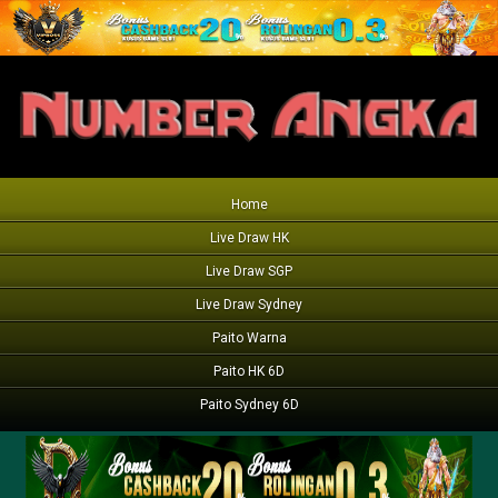
Home
Live Draw HK
Live Draw SGP
Live Draw Sydney
Paito Warna
Paito HK 6D
Paito Sydney 6D