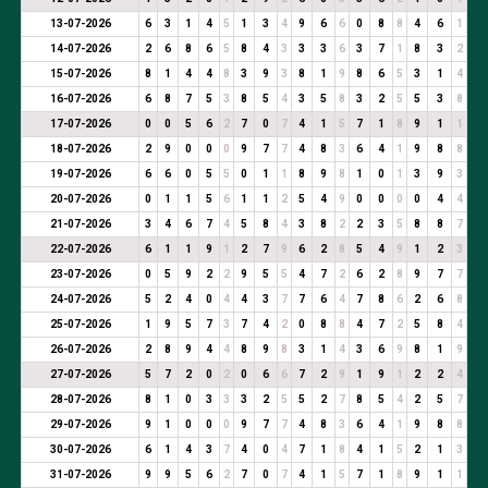
13-07-2026
6
3
1
4
5
1
3
4
9
6
6
0
8
8
4
6
1
14-07-2026
2
6
8
6
5
8
4
3
3
3
6
3
7
1
8
3
2
15-07-2026
8
1
4
4
8
3
9
3
8
1
9
8
6
5
3
1
4
16-07-2026
6
8
7
5
3
8
5
4
3
5
8
3
2
5
5
3
8
17-07-2026
0
0
5
6
2
7
0
7
4
1
5
7
1
8
9
1
1
18-07-2026
2
9
0
0
0
9
7
7
4
8
3
6
4
1
9
8
8
19-07-2026
6
6
0
5
5
0
1
1
8
9
8
1
0
1
3
9
3
20-07-2026
0
1
1
5
6
1
1
2
5
4
9
0
0
0
0
4
4
21-07-2026
3
4
6
7
4
5
8
4
3
8
2
2
3
5
8
8
7
22-07-2026
6
1
1
9
1
2
7
9
6
2
8
5
4
9
1
2
3
23-07-2026
0
5
9
2
2
9
5
5
4
7
2
6
2
8
9
7
7
24-07-2026
5
2
4
0
4
4
3
7
7
6
4
7
8
6
2
6
8
25-07-2026
1
9
5
7
3
7
4
2
0
8
8
4
7
2
5
8
4
26-07-2026
2
8
9
4
4
8
9
8
3
1
4
3
6
9
8
1
9
27-07-2026
5
7
2
0
2
0
6
6
7
2
9
1
9
1
2
2
4
28-07-2026
8
1
0
3
3
3
2
5
5
2
7
8
5
4
2
5
7
29-07-2026
9
1
0
0
0
9
7
7
4
8
3
6
4
1
9
8
8
30-07-2026
6
1
4
3
7
4
0
4
7
1
8
4
1
5
2
1
3
31-07-2026
9
9
5
6
2
7
0
7
4
1
5
7
1
8
9
1
1