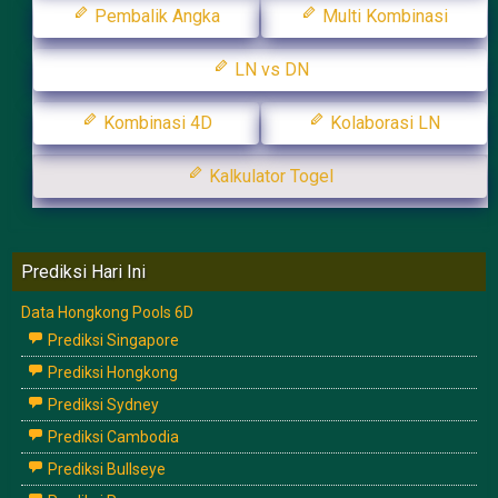
Pembalik Angka
Multi Kombinasi
LN vs DN
Kombinasi 4D
Kolaborasi LN
Kalkulator Togel
Prediksi Hari Ini
Data Hongkong Pools 6D
Prediksi Singapore
Prediksi Hongkong
Prediksi Sydney
Prediksi Cambodia
Prediksi Bullseye