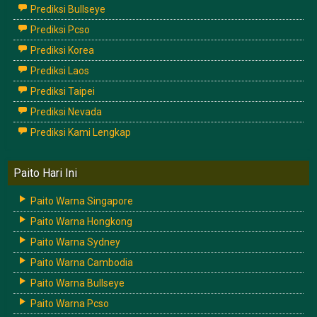
Prediksi Bullseye
Prediksi Pcso
Prediksi Korea
Prediksi Laos
Prediksi Taipei
Prediksi Nevada
Prediksi Kami Lengkap
Paito Hari Ini
Paito Warna Singapore
Paito Warna Hongkong
Paito Warna Sydney
Paito Warna Cambodia
Paito Warna Bullseye
Paito Warna Pcso