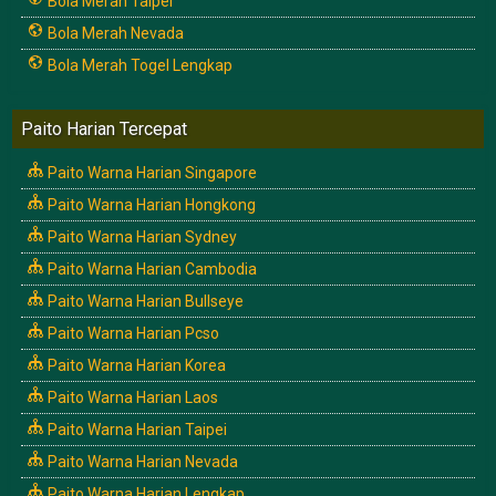
Bola Merah Taipei
Bola Merah Nevada
Bola Merah Togel Lengkap
Paito Harian Tercepat
Paito Warna Harian Singapore
Paito Warna Harian Hongkong
Paito Warna Harian Sydney
Paito Warna Harian Cambodia
Paito Warna Harian Bullseye
Paito Warna Harian Pcso
Paito Warna Harian Korea
Paito Warna Harian Laos
Paito Warna Harian Taipei
Paito Warna Harian Nevada
Paito Warna Harian Lengkap