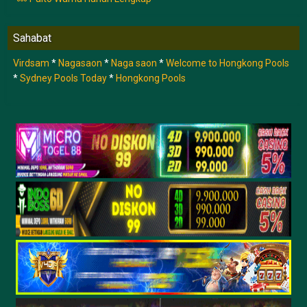
Sahabat
Virdsam
*
Nagasaon
*
Naga saon
*
Welcome to Hongkong Pools
*
Sydney Pools Today
*
Hongkong Pools