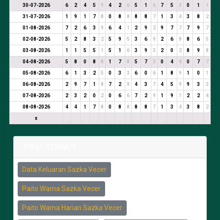
30-07-2026
6
2
4
5
9
4
2
6
5
1
6
7
5
3
0
1
1
31-07-2026
1
9
1
7
8
0
8
8
8
8
7
1
3
4
3
8
2
01-08-2026
7
2
6
3
9
6
4
1
2
9
2
9
7
7
7
9
7
02-08-2026
5
2
8
3
2
5
9
5
3
6
9
2
6
8
8
6
5
03-08-2026
1
1
5
5
1
5
1
6
3
9
3
2
0
2
8
9
8
04-08-2026
5
8
0
8
8
1
7
8
5
7
3
0
4
4
0
7
7
05-08-2026
6
1
3
2
5
0
3
3
6
0
6
1
8
9
1
0
1
06-08-2026
2
9
7
1
8
7
2
9
4
3
7
4
5
9
9
3
3
07-08-2026
2
3
2
0
2
0
6
6
7
2
9
1
9
1
2
2
4
08-08-2026
4
4
1
7
8
0
8
8
8
8
7
1
3
4
3
8
2
x
POST TERKAIT
Data Keluaran Sazka Vecer
Paito Warna Sazka Vecer
Paito Warna Harian Sazka Vecer