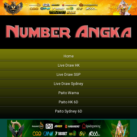
Home
Live Draw HK
Live Draw SGP
Live Draw Sydney
Paito Warna
Paito HK 6D
Paito Sydney 6D