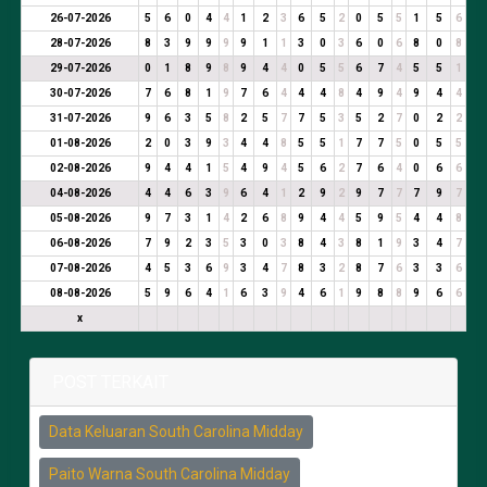
26-07-2026
5
6
0
4
4
1
2
3
6
5
2
0
5
5
1
5
6
28-07-2026
8
3
9
9
9
9
1
1
3
0
3
6
0
6
8
0
8
29-07-2026
0
1
8
9
8
9
4
4
0
5
5
6
7
4
5
5
1
30-07-2026
7
6
8
1
9
7
6
4
4
4
8
4
9
4
9
4
4
31-07-2026
9
6
3
5
8
2
5
7
7
5
3
5
2
7
0
2
2
01-08-2026
2
0
3
9
3
4
4
8
5
5
1
7
7
5
0
5
5
02-08-2026
9
4
4
1
5
4
9
4
5
6
2
7
6
4
0
6
6
04-08-2026
4
4
6
3
9
6
4
1
2
9
2
9
7
7
7
9
7
05-08-2026
9
7
3
1
4
2
6
8
9
4
4
5
9
5
4
4
8
06-08-2026
7
9
2
3
5
3
0
3
8
4
3
8
1
9
3
4
7
07-08-2026
4
5
3
6
9
3
4
7
8
3
2
8
7
6
3
3
6
08-08-2026
5
9
6
4
1
6
3
9
4
6
1
9
8
8
9
6
6
x
POST TERKAIT
Data Keluaran South Carolina Midday
Paito Warna South Carolina Midday