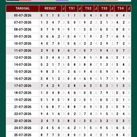
TANGGAL
RESULT
J
TS1
J
TS2
J
TS3
J
TS4
J
05-07-2026
5
1
1
5
6
1
1
2
5
4
9
0
0
0
0
4
4
07-07-2026
1
3
4
7
2
5
0
5
9
2
2
2
1
3
4
2
6
08-07-2026
0
7
9
9
9
9
1
1
3
0
3
6
0
6
8
0
8
09-07-2026
5
6
6
2
8
5
4
9
1
9
1
2
7
9
6
9
6
10-07-2026
4
0
7
0
7
5
6
2
2
2
4
2
9
2
7
2
9
11-07-2026
2
9
5
8
4
6
7
4
0
7
7
9
4
4
5
7
3
12-07-2026
5
3
4
4
8
3
9
3
8
1
9
8
6
5
3
1
4
14-07-2026
0
2
1
7
8
0
8
8
8
8
7
1
3
4
3
8
2
15-07-2026
9
8
3
1
4
2
6
8
9
4
4
5
9
5
4
4
8
16-07-2026
3
8
1
2
3
0
4
4
6
9
6
1
7
8
1
9
1
17-07-2026
7
4
2
9
2
2
8
1
6
3
9
5
3
8
1
3
4
18-07-2026
1
0
4
8
3
4
6
1
0
0
0
7
9
7
5
0
5
19-07-2026
5
1
9
5
5
9
2
2
0
1
1
6
5
2
5
1
6
21-07-2026
1
6
8
7
6
8
8
7
0
9
9
3
3
6
5
9
5
22-07-2026
9
4
1
6
7
0
2
2
7
4
2
1
5
6
2
4
6
23-07-2026
2
4
7
5
3
8
5
4
3
5
8
3
2
5
5
3
8
24-07-2026
2
4
5
4
9
6
2
8
1
5
6
9
5
5
6
5
2
25-07-2026
8
7
7
3
1
8
0
8
3
4
7
3
1
4
8
4
3