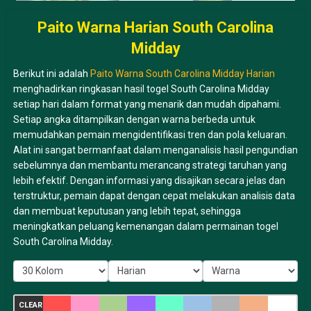
Paito Warna Harian South Carolina
Midday
Berikut ini adalah
Paito Warna South Carolina Midday Harian
menghadirkan ringkasan hasil togel South Carolina Midday
setiap hari dalam format yang menarik dan mudah dipahami.
Setiap angka ditampilkan dengan warna berbeda untuk
memudahkan pemain mengidentifikasi tren dan pola keluaran.
Alat ini sangat bermanfaat dalam menganalisis hasil pengundian
sebelumnya dan membantu merancang strategi taruhan yang
lebih efektif. Dengan informasi yang disajikan secara jelas dan
terstruktur, pemain dapat dengan cepat melakukan analisis data
dan membuat keputusan yang lebih tepat, sehingga
meningkatkan peluang kemenangan dalam permainan togel
South Carolina Midday.
CLEAR