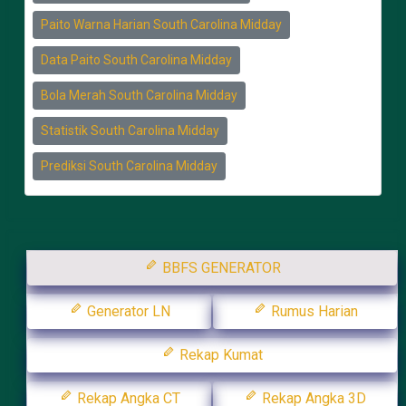
Paito Warna Harian South Carolina Midday
Data Paito South Carolina Midday
Bola Merah South Carolina Midday
Statistik South Carolina Midday
Prediksi South Carolina Midday
BBFS GENERATOR
Generator LN
Rumus Harian
Rekap Kumat
Rekap Angka CT
Rekap Angka 3D