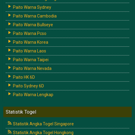
Paito Warna Sydney
Paito Warna Cambodia
Paito Warna Bullseye
Paito Warna Pcso
Paito Warna Korea
Paito Warna Laos
Paito Warna Taipei
Paito Warna Nevada
Paito HK 6D
Paito Sydney 6D
Paito Warna Lengkap
Statistik Togel
Statistik Angka Togel Singapore
Statistik Angka Togel Hongkong