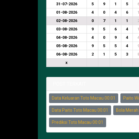
31-07-2026
5
9
1
5
01-08-2026
4
0
4
6
02-08-2026
0
7
1
1
03-08-2026
9
5
6
4
04-08-2026
4
0
9
4
05-08-2026
9
5
5
4
06-08-2026
2
1
5
3
x
POST TERKAIT
Data Keluaran Toto Macau 00:01
Paito W
Data Paito Toto Macau 00:01
Bola Merah
Prediksi Toto Macau 00:01