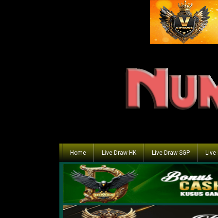
Home
Live Draw HK
Live Draw SGP
Live