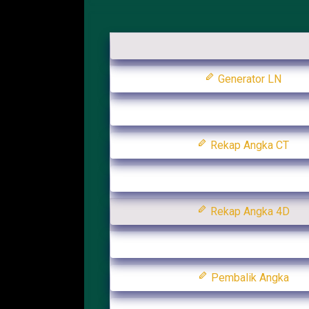
Generator LN
Rekap Angka CT
Rekap Angka 4D
Pembalik Angka