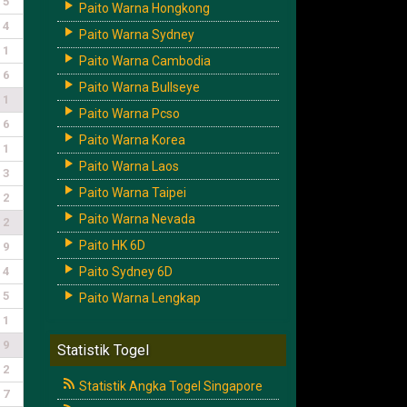
5
Paito Warna Hongkong
4
Paito Warna Sydney
1
Paito Warna Cambodia
6
Paito Warna Bullseye
1
Paito Warna Pcso
6
Paito Warna Korea
1
Paito Warna Laos
3
Paito Warna Taipei
2
Paito Warna Nevada
2
Paito HK 6D
9
4
Paito Sydney 6D
5
Paito Warna Lengkap
1
9
Statistik Togel
2
Statistik Angka Togel Singapore
7