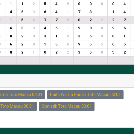
6
1
1
2
5
4
9
0
0
0
0
4
1
4
8
3
6
4
1
7
3
1
1
4
2
1
5
6
7
7
5
0
2
2
2
7
1
6
3
9
4
6
1
9
8
8
9
6
4
8
9
8
3
1
4
3
6
9
8
1
9
6
2
8
1
5
6
9
5
5
6
5
8
8
2
1
0
2
2
3
5
8
5
2
arna Toto Macau 00:01
Paito Warna Harian Toto Macau 00:01
 Toto Macau 00:01
Statistik Toto Macau 00:01