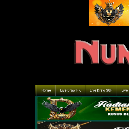
Home
Live Draw HK
Live Draw SGP
Live