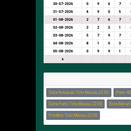
30-07-2026
0
9
6
7
31-07-2026
4
9
0
5
01-08-2026
2
7
6
7
02-08-2026
3
2
3
1
03-08-2026
5
7
9
7
04-08-2026
8
1
0
3
05-08-2026
0
9
9
1
x
POST TERKAIT
Data Keluaran Toto Macau 22:00
Paito W
Data Paito Toto Macau 22:00
Bola Merah
Prediksi Toto Macau 22:00