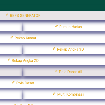
BBFS GENERATOR
Rumus Harian
Rekap Kumat
Rekap Angka 3D
Rekap Angka 2D
Pola Dasar All
Pola Dasar
Multi Kombinasi