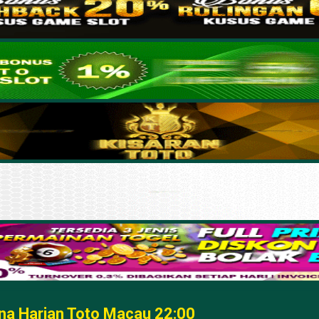
na Harian Toto Macau 22:00