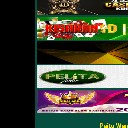
Paito War