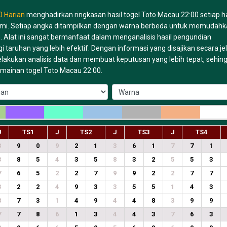
0 Harian
menghadirkan ringkasan hasil togel Toto Macau 22:00 setiap ha
mi. Setiap angka ditampilkan dengan warna berbeda untuk memudahk
n. Alat ini sangat bermanfaat dalam menganalisis hasil pengundian
ruhan yang lebih efektif. Dengan informasi yang disajikan secara je
lakukan analisis data dan membuat keputusan yang lebih tepat, sehin
ainan togel Toto Macau 22:00.
J
TS1
J
TS2
J
TS3
J
TS4
3
9
0
9
2
1
3
6
1
7
7
1
3
8
5
4
3
5
8
3
2
5
5
3
7
6
5
2
2
7
9
9
2
2
7
7
3
2
2
4
9
3
3
5
5
1
4
3
8
7
3
1
4
9
4
4
8
3
9
9
7
7
8
6
1
3
4
4
3
7
6
3