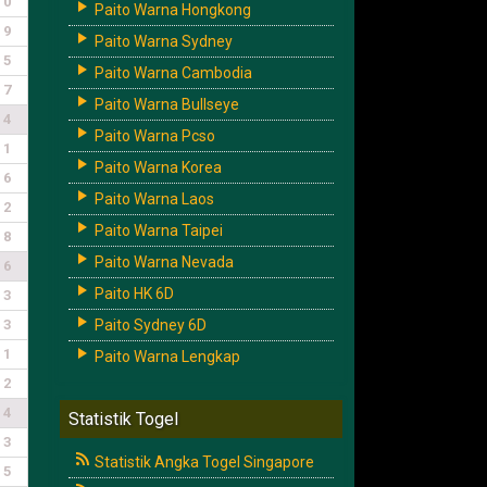
0
Paito Warna Hongkong
9
Paito Warna Sydney
5
Paito Warna Cambodia
7
Paito Warna Bullseye
4
Paito Warna Pcso
1
Paito Warna Korea
6
Paito Warna Laos
2
Paito Warna Taipei
8
Paito Warna Nevada
6
Paito HK 6D
3
3
Paito Sydney 6D
1
Paito Warna Lengkap
2
4
Statistik Togel
3
Statistik Angka Togel Singapore
5