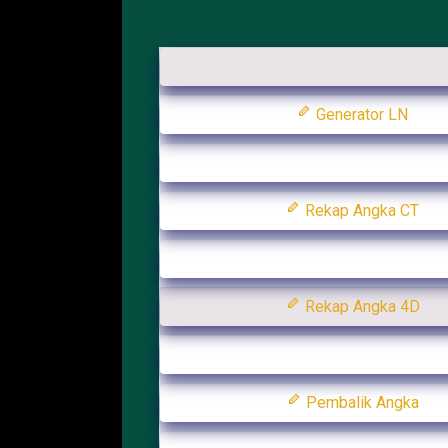
Generator LN
Rekap Angka CT
Rekap Angka 4D
Pembalik Angka