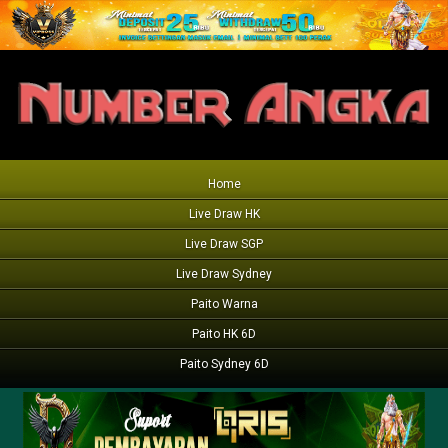
Home
Live Draw HK
Live Draw SGP
Live Draw Sydney
Paito Warna
Paito HK 6D
Paito Sydney 6D