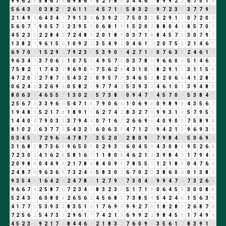
9
9
6
2
8
5
8
6
7
4
6
9
8
6
5
5
2
7
8
6
3
4
4
6
1
8
9
9
2
2
6
7
5
1
6
5
6
4
3
7
0
3
8
2
1
2
6
1
1
2
4
5
7
1
8
5
8
3
2
5
9
7
2
3
5
3
7
7
9
7
2
1
4
9
4
6
4
3
4
7
7
9
1
3
4
6
3
9
2
2
7
5
0
3
3
5
2
9
1
1
0
7
2
0
2
5
6
0
7
7
9
0
5
7
3
2
3
9
5
5
0
6
8
1
9
1
5
2
0
2
8
8
0
4
4
8
5
7
0
7
4
5
2
3
5
2
2
8
4
3
7
2
4
8
3
2
0
1
8
9
0
3
7
1
8
8
4
5
7
3
3
0
7
9
7
1
3
8
2
1
9
6
1
5
6
1
0
9
2
2
3
5
4
9
4
0
4
6
1
7
2
0
7
5
3
2
1
4
6
1
6
9
7
0
7
1
5
2
9
2
7
9
2
3
5
5
3
9
0
9
4
2
7
1
8
0
7
6
3
9
2
4
6
1
7
9
6
3
4
7
3
7
0
6
6
1
0
7
5
3
4
9
5
7
3
0
3
7
8
6
9
6
6
0
6
5
1
4
6
1
7
5
8
2
1
1
7
4
3
7
9
6
9
0
9
7
5
6
2
8
4
3
1
0
1
8
2
9
1
1
3
1
1
5
6
4
7
2
0
2
2
7
8
7
6
5
4
3
2
5
0
9
5
7
3
3
4
6
5
2
8
2
0
6
6
4
1
2
8
1
0
6
2
4
6
3
2
6
9
6
0
5
8
2
1
9
7
7
4
2
5
3
9
3
3
4
6
1
0
1
3
9
4
8
3
8
0
6
3
9
4
6
5
5
1
1
3
0
2
2
5
7
3
8
2
0
9
4
7
2
4
5
7
0
7
5
3
8
4
3
2
5
6
7
4
3
3
9
6
6
5
4
7
1
8
7
9
0
6
6
1
0
6
9
6
0
9
8
9
8
4
3
5
6
2
1
9
4
8
3
5
2
1
7
8
1
8
9
1
1
6
2
7
4
2
8
3
2
7
9
9
9
3
1
4
5
7
9
5
5
1
4
4
0
4
7
9
0
3
3
3
7
9
4
4
0
7
1
6
7
2
6
6
9
6
4
0
9
0
9
7
5
8
9
8
8
1
0
2
2
6
3
7
7
5
5
4
3
2
5
6
0
6
3
9
4
7
1
2
3
9
4
2
1
3
9
6
9
3
3
0
3
4
5
9
7
2
9
6
6
4
7
8
7
6
3
5
2
0
2
2
8
0
9
9
7
9
8
4
3
5
0
6
9
6
3
1
6
8
5
8
7
3
6
9
9
6
5
0
5
0
2
9
3
3
6
0
4
5
9
4
3
0
8
8
9
5
2
6
8
7
2
3
0
3
4
1
6
2
8
5
8
1
6
7
1
1
8
0
8
4
6
2
1
3
3
9
8
4
3
1
7
9
4
4
2
0
9
8
8
0
4
4
9
4
2
1
7
8
6
8
4
0
9
9
7
8
5
5
1
1
2
1
8
9
0
4
7
6
4
2
4
8
7
6
9
6
3
6
9
7
3
2
4
6
5
8
3
0
3
6
7
0
2
2
3
8
6
0
6
0
1
3
8
2
9
3
5
4
9
1
6
4
2
6
2
4
7
8
6
1
2
7
9
7
7
3
0
4
4
9
9
4
7
2
7
3
2
6
8
9
6
6
7
4
2
5
8
7
6
7
2
3
4
7
8
3
2
3
5
5
1
7
1
8
0
6
4
5
9
3
0
0
8
8
5
2
4
3
7
6
0
8
0
8
2
6
5
6
2
4
5
6
8
5
7
3
8
5
4
5
4
2
4
6
1
5
6
3
9
4
1
7
7
5
5
3
9
3
3
8
3
5
1
6
1
7
6
9
6
9
9
2
7
9
1
8
2
8
1
2
6
8
7
6
7
2
5
6
2
5
4
7
3
1
2
9
6
1
7
7
4
2
1
3
6
9
9
2
2
9
8
4
5
9
1
7
4
9
4
4
5
2
3
5
9
2
1
7
8
8
4
4
6
1
2
1
8
3
2
7
6
0
9
9
3
5
6
1
7
8
3
9
1
1