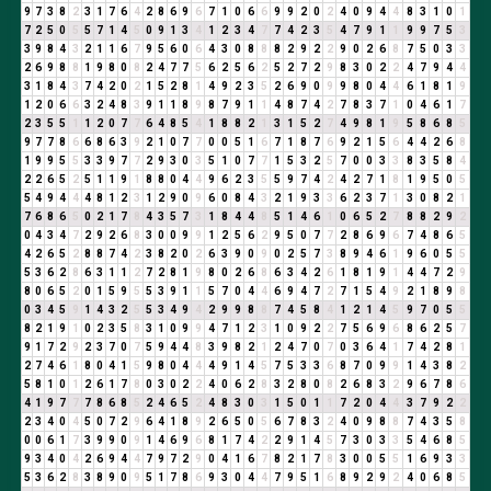
9
7
3
8
2
3
1
7
6
4
2
8
6
9
6
7
1
0
6
6
9
9
2
0
2
4
0
9
4
4
8
3
1
0
1
7
2
5
0
5
5
7
1
4
5
0
9
1
3
4
1
2
3
4
7
7
4
2
3
5
4
7
9
1
1
9
9
7
5
3
3
9
8
4
3
2
1
1
6
7
9
5
6
0
6
4
3
0
8
8
8
2
9
2
2
9
0
2
6
8
7
5
0
3
3
2
6
9
8
8
1
9
8
0
8
2
4
7
7
5
6
2
5
6
2
5
2
7
2
9
8
3
0
2
2
4
7
9
4
4
3
1
8
4
3
7
4
2
0
2
1
5
2
8
1
4
9
2
3
5
2
6
9
0
9
9
8
0
4
4
6
1
8
1
9
1
2
0
6
6
3
2
4
8
3
9
1
1
8
9
8
7
9
1
1
4
8
7
4
2
7
8
3
7
1
0
4
6
1
7
2
3
5
5
1
1
2
0
7
7
6
4
8
5
4
1
8
8
2
1
3
1
5
2
7
4
9
8
1
9
5
8
6
8
5
9
7
7
8
6
6
8
6
3
9
2
1
0
7
7
0
0
5
1
6
7
1
8
7
6
9
2
1
5
6
4
4
2
6
8
1
9
9
5
5
3
3
9
7
7
2
9
3
0
3
5
1
0
7
7
1
5
3
2
5
7
0
0
3
3
8
3
5
8
4
2
2
6
5
2
5
1
1
9
1
8
8
0
4
4
9
6
2
3
5
5
9
7
4
2
4
2
7
1
8
1
9
5
0
5
5
4
9
4
4
4
8
1
2
3
1
2
9
0
9
6
0
8
4
3
2
1
9
3
3
6
2
3
7
1
3
0
8
2
1
7
6
8
6
5
0
2
1
7
8
4
3
5
7
3
1
8
4
4
8
5
1
4
6
1
0
6
5
2
7
8
8
2
9
2
0
4
3
4
7
2
9
2
6
8
3
0
0
9
9
1
2
5
6
2
9
5
0
7
7
2
8
6
9
6
7
4
8
6
5
4
2
6
5
2
8
8
7
4
2
3
8
2
0
2
6
3
9
0
9
0
2
5
7
3
8
9
4
6
1
9
6
0
5
5
5
3
6
2
8
6
3
1
1
2
7
2
8
1
9
8
0
2
6
8
6
3
4
2
6
1
8
1
9
1
4
4
7
2
9
8
0
6
5
2
0
1
5
9
5
5
3
9
1
1
5
7
0
4
4
6
9
4
7
2
7
1
5
4
9
2
1
8
9
8
0
3
4
5
9
1
4
3
2
5
5
3
4
9
4
2
9
9
8
8
7
4
5
8
4
1
2
1
4
5
9
7
0
5
5
8
2
1
9
1
0
2
3
5
8
3
1
0
9
9
4
7
1
2
3
1
0
9
2
2
7
5
6
9
6
8
6
2
5
7
9
1
7
2
9
2
3
7
0
7
5
9
4
4
8
3
9
8
2
1
2
4
7
0
7
0
3
6
4
1
7
4
2
8
1
2
7
4
6
1
8
0
4
1
5
9
8
0
4
4
4
9
1
4
5
7
5
3
3
6
8
7
0
9
9
1
4
3
8
2
5
8
1
0
1
2
6
1
7
8
0
3
0
2
2
4
0
6
2
8
3
2
8
0
8
2
6
8
3
2
9
6
7
8
6
4
1
9
7
7
7
8
6
8
5
2
4
6
5
2
4
8
3
0
3
1
5
0
1
1
7
2
0
4
4
3
7
9
2
2
2
3
4
0
4
5
0
7
2
9
6
4
1
8
9
2
6
5
0
5
6
7
8
3
2
4
0
9
8
8
7
4
3
5
8
0
0
6
1
7
3
9
9
0
9
1
4
6
9
6
8
1
7
4
2
2
9
1
4
5
7
3
0
3
3
5
4
6
8
5
9
3
4
0
4
2
6
9
4
4
7
9
7
2
9
0
4
1
6
7
8
2
1
7
8
3
0
0
5
5
1
6
9
3
3
5
3
6
2
8
3
8
9
0
9
5
1
7
8
6
9
3
0
4
4
7
9
5
1
6
8
9
2
9
2
4
0
6
8
5