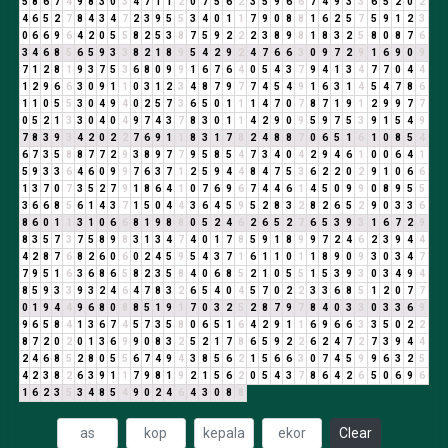
5
8
6
7
4
9
8
3
0
3
4
7
1
1
2
0
7
5
6
2
3
5
9
6
6
7
4
9
3
3
6
5
2
0
2
4
6
5
2
7
8
4
3
4
7
2
3
9
5
5
3
4
0
1
1
7
9
0
8
8
1
6
2
5
7
5
9
1
2
3
0
6
6
9
6
4
2
0
5
5
8
2
5
3
8
7
5
9
2
2
2
3
8
9
8
1
8
3
2
5
8
0
8
7
6
3
4
6
8
5
6
5
9
3
3
8
2
1
8
9
5
4
2
9
2
4
7
6
6
3
0
9
7
2
9
1
6
9
0
9
7
1
2
8
1
9
3
7
5
3
6
8
0
9
9
1
6
7
6
4
0
5
4
3
7
9
4
1
3
4
7
7
0
4
4
1
2
9
6
6
3
0
9
1
1
0
3
1
2
3
4
8
7
9
7
7
4
5
4
9
1
6
3
1
4
5
4
7
8
6
1
1
0
5
5
3
0
4
9
4
0
2
5
7
3
6
5
0
1
1
1
4
7
0
7
8
7
1
9
1
2
9
9
7
7
0
5
2
1
3
3
0
4
0
4
9
7
4
3
7
8
3
0
1
1
4
2
9
0
9
5
9
7
5
3
9
1
5
4
9
7
8
3
9
3
4
2
0
2
2
7
6
9
1
1
8
3
1
7
8
2
4
8
8
7
0
6
5
1
6
1
0
8
5
4
6
7
3
5
8
8
7
7
2
9
3
8
9
7
7
9
5
8
5
4
7
3
4
0
4
2
9
4
6
1
0
0
6
4
1
5
9
3
3
6
4
6
0
9
9
7
6
3
7
1
2
5
9
4
4
8
4
7
5
3
6
2
2
0
2
9
1
0
6
6
1
3
7
0
7
3
5
2
7
9
1
8
6
4
1
0
7
6
9
6
7
4
4
6
1
4
5
0
9
9
0
8
9
5
5
3
6
6
8
5
6
1
4
3
7
1
5
0
4
4
3
6
4
5
9
5
2
8
3
2
8
2
6
5
2
9
0
3
3
6
8
6
0
1
1
3
1
0
6
6
8
1
9
8
8
0
5
2
4
6
2
6
5
2
7
6
5
3
9
3
1
6
7
2
9
8
3
5
7
3
7
5
8
9
8
3
1
3
4
7
4
0
1
7
8
5
9
1
8
9
9
7
2
4
6
2
3
9
4
4
4
2
8
7
6
8
2
6
0
6
0
2
4
5
9
5
4
3
7
1
6
1
1
0
1
1
8
9
0
9
3
0
3
4
7
7
9
5
1
6
3
6
8
6
5
8
2
3
5
8
4
0
6
8
5
2
1
0
5
5
1
5
3
9
3
0
3
4
9
4
8
5
9
3
3
9
3
2
4
6
4
7
8
3
2
6
5
4
0
4
5
7
0
2
2
3
3
6
8
5
1
2
0
7
7
0
1
9
4
4
9
6
8
0
8
8
5
1
9
1
7
0
3
2
5
2
8
7
9
7
8
4
0
3
3
0
3
3
6
9
9
6
5
8
4
1
3
6
7
4
5
7
3
5
8
0
6
5
1
6
4
2
9
1
1
6
9
6
6
3
3
5
0
2
2
8
7
2
0
2
0
1
3
6
9
9
0
8
3
2
5
2
1
7
8
6
5
9
2
2
6
2
4
7
2
7
3
9
4
4
2
4
6
8
5
2
8
0
5
5
6
7
4
9
4
3
8
5
6
2
1
5
6
6
3
0
7
4
5
9
9
6
3
2
5
4
2
3
8
2
6
3
9
1
1
7
9
8
1
9
2
1
5
6
2
0
5
4
3
7
8
6
4
2
6
5
0
6
9
6
1
6
2
3
5
3
4
8
5
4
9
0
2
4
6
4
3
0
8
8
Clear