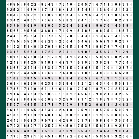
4
8
5
6
2
9
0
2
2
4
8
5
4
3
7
7
3
4
0
4
2
0
5
7
3
6
7
1
1
2
0
9
3
1
4
9
2
5
2
7
1
0
3
9
3
1
7
1
3
4
8
4
1
2
3
5
4
4
8
3
1
3
6
0
6
2
1
9
3
3
8
0
3
0
3
5
0
7
2
9
1
1
0
9
9
0
8
8
4
3
6
7
9
4
4
3
7
8
1
9
8
5
4
9
4
9
3
4
2
6
4
8
0
1
1
7
0
6
9
6
5
9
8
2
1
2
4
1
3
4
1
7
4
6
1
0
2
7
1
8
9
3
7
6
4
0
6
8
9
8
8
5
0
0
0
3
2
6
4
1
6
2
6
8
5
8
6
7
0
7
4
0
1
8
9
8
5
6
5
2
9
5
3
6
9
3
6
8
1
9
7
1
0
9
9
5
4
8
3
2
0
8
9
5
5
1
8
5
7
3
2
4
4
5
9
2
6
8
4
3
1
0
7
8
6
5
3
2
8
1
5
4
3
1
4
2
3
4
7
2
4
1
6
9
6
0
7
5
6
2
5
5
0
8
8
6
8
2
3
5
2
0
6
4
1
6
4
6
8
5
5
6
9
3
3
0
2
3
7
1
9
1
2
2
4
5
1
4
8
3
3
7
0
9
9
8
0
6
5
2
1
6
7
3
1
8
8
7
9
7
7
4
3
1
4
0
3
1
5
6
5
6
8
4
3
1
7
2
0
2
2
9
4
1
5
6
9
0
5
5
3
5
6
7
4
7
1
2
9
2
5
8
9
1
1
6
7
8
0
8
4
3
1
7
8
9
5
4
2
6
2
4
5
9
5
5
0
6
9
6
0
2
7
3
1
1
2
4
8
3
8
4
2
5
7
5
1
8
1
9
4
9
3
7
1
6
1
9
3
3
3
0
2
8
1
7
7
0
4
4
8
3
6
5
2
2
4
9
4
4
1
5
3
9
3
7
9
1
5
6
0
8
6
3
9
5
1
0
0
0
1
2
8
7
6
0
2
9
7
7
4
3
6
0
6
7
9
6
9
6
7
4
4
0
4
9
1
8
8
7
4
8
0
6
6
6
6
2
8
1
5
1
0
9
9
3
8
1
5
6
7
4
9
5
5
0
8
8
4
3
2
6
5
9
5
6
7
5
3
8
1
3
9
6
6
3
6
1
4
5
6
2
3
0
3
0
2
3
5
8
3
5
5
4
9
1
2
1
2
3
6
3
4
0
4
5
0
8
1
9
3
7
8
5
4
7
1
9
0
9
6
9
1
8
9
6
1
4
8
3
7
2
6
9
6
8
7
4
2
6
2
5
9
3
3
0
9
1
4
5
4
7
8
3
2
5
8
0
6
6
1
3
0
2
2
4
5
6
1
7
9
0
2
1
3
3
2
5
5
1
7
4
2
9
2
9
0
9
6
6
6
0
0
5
5
3
2
5
9
5
9
1
1
2
3
1
9
5
3
8
7
3
3
2
5
5
5
2
7
9
4
6
9
5
5
2
9
7
8
6
7
9
2
9
2
8
7
5
2
7
0
6
5
1
6
2
4
6
3
9
9
6
1
3
4
1
0
6
5
2
4
5
3
9
3
2
4
1
8
9
0
5
9
1
1
8
5
7
5
3
5
0
0
9
9
4
1
0
0
0
2
1
8
3
2
9
4
0
1
1
6
5
3
8
2
3
7
8
1
9
1
9
3
5
8
0
8
9
5
5
2
4
4
3
7
0
6
9
3
3
9
6
7
8
6
4
2
5
0
5
0
1
7
9
7
5
8
9
0
9
3
0
7
4
2
6
7
2
2
4
8
8
0
7
7
1
2
5
7
3
9
4
5
0
5
7
5
3
3
6
5
8
9
8
8
9
2
8
1
9
0
6
9
4
4
4
8
3
0
3
7
6
1
0
1
3
8
0
9
9
6
5
3
8
2
7
4
4
3
7
9
0
1
3
4
1
7
9
5
5
2
3
9
1
1
6
4
5
1
6
8
1
2
2
4
2
6
6
1
7
5
9
6
8
5
3
2
0
6
6