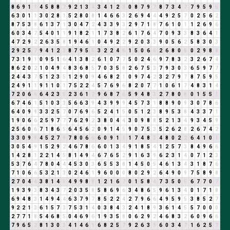
8
6
9
1
1
4
5
8
8
7
9
2
1
3
4
3
4
1
2
3
0
8
7
9
7
8
7
3
4
7
7
9
5
9
5
6
3
0
1
1
3
0
2
8
1
5
2
8
0
8
1
4
6
6
3
2
6
9
4
4
4
9
2
5
7
0
2
5
6
2
8
7
5
3
8
6
1
3
7
1
3
0
4
7
2
4
3
3
9
3
2
9
7
1
8
7
6
1
0
1
1
2
6
9
6
6
0
3
4
7
5
4
0
1
1
9
1
8
2
1
1
7
3
8
2
6
1
7
6
4
7
0
9
3
3
8
3
6
4
1
4
7
2
9
2
2
6
3
5
8
1
9
4
6
1
0
4
9
2
2
9
2
0
3
3
9
0
5
6
2
5
8
3
0
3
2
9
2
5
7
9
4
1
2
3
8
7
9
5
5
3
2
2
4
6
1
5
0
6
6
2
6
8
0
8
0
2
9
8
8
7
3
1
9
1
0
9
5
1
6
4
1
3
8
2
6
1
0
7
7
5
0
2
4
6
9
7
8
3
2
3
2
6
7
4
8
6
2
0
2
1
0
4
9
4
8
3
6
8
5
7
0
3
5
8
2
6
7
5
3
7
9
3
0
3
6
5
9
7
7
2
4
4
3
7
5
1
2
3
5
1
2
9
0
9
4
6
8
2
1
0
9
7
4
2
3
2
7
9
7
8
7
5
9
5
2
4
9
1
1
9
1
1
0
1
7
5
2
2
4
5
7
6
9
6
8
2
0
7
7
1
0
6
1
7
4
8
3
1
4
7
2
0
6
6
6
4
2
3
5
2
3
6
1
7
9
6
8
7
6
5
9
4
8
3
2
7
8
0
8
0
1
5
5
1
6
7
4
6
1
5
1
0
3
3
5
6
6
3
9
4
3
9
9
9
4
5
7
3
1
8
8
9
0
9
3
0
7
8
6
6
4
0
9
9
3
3
2
5
7
0
7
6
9
6
5
2
4
1
5
0
5
1
2
3
8
9
5
3
8
4
3
3
7
1
1
9
0
6
6
2
5
9
7
7
7
6
2
9
2
3
8
0
4
4
3
0
9
8
8
5
2
1
3
4
9
3
4
5
9
2
5
6
0
6
7
1
8
6
5
6
4
5
6
2
0
9
1
4
5
9
0
7
5
3
5
2
6
2
8
2
6
7
4
2
3
3
0
9
9
4
5
2
7
9
7
8
0
6
6
6
0
9
1
1
1
7
4
8
3
4
8
0
2
2
6
4
1
0
1
3
0
5
4
9
1
5
2
9
2
4
6
7
8
6
6
0
1
3
4
9
1
8
5
4
1
2
5
7
3
8
4
9
6
6
1
4
2
8
1
2
2
1
4
5
8
1
4
9
4
6
7
6
5
2
9
1
6
3
9
6
2
3
1
4
0
7
1
2
3
5
3
7
6
4
7
8
0
4
4
4
5
3
0
3
6
5
5
3
8
1
4
5
0
5
4
6
1
3
4
3
1
8
7
6
7
1
0
6
6
5
3
2
1
3
0
2
4
6
1
9
6
0
0
0
8
0
2
9
2
6
4
9
0
9
7
5
8
9
8
2
7
0
4
4
3
8
1
4
5
4
9
9
8
8
1
2
1
6
7
0
1
5
8
4
7
3
5
0
5
6
7
7
0
7
1
9
3
9
3
8
3
4
3
7
2
0
3
5
8
5
8
6
9
6
3
4
8
6
5
9
6
1
3
4
0
1
7
1
8
6
9
4
8
3
1
4
9
4
4
6
3
7
9
7
8
5
2
2
4
2
7
9
6
6
4
9
5
9
5
3
8
5
2
7
9
2
2
1
3
6
1
5
7
3
7
5
3
1
4
0
3
8
4
3
2
4
1
8
9
3
6
1
4
5
5
7
0
0
0
2
7
7
1
8
5
4
6
8
5
0
4
6
9
6
1
9
3
5
8
0
6
2
9
2
4
6
8
3
2
6
0
9
6
6
7
9
6
5
2
8
1
3
0
3
4
1
4
6
1
6
8
2
5
7
9
2
6
3
9
6
0
3
4
7
1
6
2
5
7