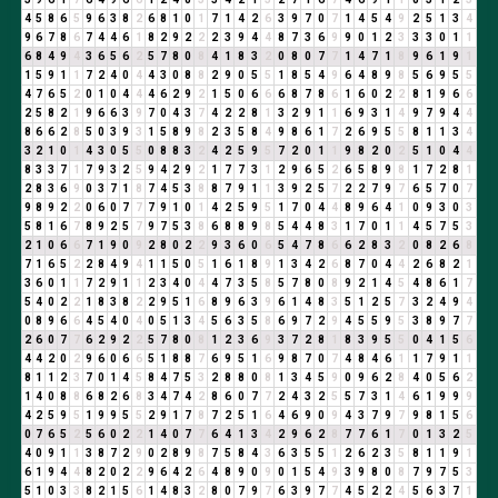
4
5
8
6
5
9
6
3
8
2
6
8
1
0
1
7
1
4
2
6
3
9
7
0
7
1
4
5
4
9
2
5
1
3
4
9
6
7
8
6
7
4
4
6
1
8
2
9
2
2
2
3
9
4
4
8
7
3
6
9
9
0
1
2
3
3
3
0
1
1
6
8
4
9
4
3
6
5
6
2
5
7
8
0
8
4
1
8
3
2
0
8
0
7
7
1
4
7
1
8
9
6
1
9
1
1
5
9
1
1
7
2
4
0
4
4
3
0
8
8
2
9
0
5
5
1
8
5
4
9
6
4
8
9
8
5
6
9
5
5
4
7
6
5
2
0
1
0
4
4
4
6
2
9
2
1
5
0
6
6
6
8
7
8
6
1
6
0
2
2
8
1
9
6
6
2
5
8
2
1
9
6
6
3
9
7
0
4
3
7
4
2
2
8
1
3
2
9
1
1
6
9
3
1
4
9
7
9
4
4
8
6
6
2
8
5
0
3
9
3
1
5
8
9
8
2
3
5
8
4
9
8
6
1
7
2
6
9
5
5
8
1
1
3
4
3
2
1
0
1
4
3
0
5
5
0
8
8
3
2
4
2
5
9
5
7
2
0
1
1
9
8
2
0
2
5
1
0
4
4
8
3
3
7
1
7
9
3
2
5
9
4
2
9
2
1
7
7
3
1
2
9
6
5
2
6
5
8
9
8
1
7
2
8
1
2
8
3
6
9
0
3
7
1
8
7
4
5
3
8
8
7
9
1
1
3
9
2
5
7
2
2
7
9
7
6
5
7
0
7
9
8
9
2
2
0
6
0
7
7
7
9
1
0
1
4
2
5
9
5
1
7
0
4
4
8
9
6
4
1
0
9
3
0
3
5
8
1
6
7
8
9
2
5
7
9
7
5
3
8
6
8
8
9
8
5
4
4
8
3
1
7
0
1
1
4
5
7
5
3
2
1
0
6
6
7
1
9
0
9
2
8
0
2
2
9
3
6
0
6
5
4
7
8
6
6
2
8
3
2
0
8
2
6
8
7
1
6
5
2
2
8
4
9
4
1
1
5
0
5
1
6
1
8
9
1
3
4
2
6
8
7
0
4
4
2
6
8
2
1
3
6
0
1
1
7
2
9
1
1
2
3
4
0
4
4
7
3
5
8
5
7
8
0
8
9
2
1
4
5
4
8
6
1
7
5
4
0
2
2
1
8
3
8
2
2
9
5
1
6
8
9
6
3
9
6
1
4
8
3
5
1
2
5
7
3
2
4
9
4
0
8
9
6
6
4
5
4
0
4
0
5
1
3
4
5
6
3
5
8
6
9
7
2
9
4
5
5
9
5
3
8
9
7
7
2
6
0
7
7
6
2
9
2
2
5
7
8
0
8
1
2
3
6
9
3
7
2
8
1
8
3
9
5
5
0
4
1
5
6
4
4
2
0
2
9
6
0
6
6
5
1
8
8
7
6
9
5
1
6
9
8
7
0
7
4
8
4
6
1
1
7
9
1
1
8
1
1
2
3
7
0
1
4
5
8
4
7
5
3
2
8
8
0
8
1
3
4
5
9
0
9
6
2
8
4
0
5
6
2
1
4
0
8
8
6
8
2
6
8
3
4
7
4
2
8
6
0
7
7
2
4
3
2
5
5
7
3
1
4
6
1
9
9
9
4
2
5
9
5
1
9
9
5
5
2
9
1
7
8
7
2
5
1
6
4
6
9
0
9
4
3
7
9
7
9
8
1
5
6
0
7
6
5
2
5
6
0
2
2
1
4
0
7
7
6
4
1
3
4
2
9
6
2
8
7
7
6
1
7
0
1
3
2
5
4
0
9
1
1
3
8
7
2
9
0
2
8
9
8
7
5
8
4
3
6
3
5
5
1
2
6
2
3
5
8
1
1
9
1
6
1
9
4
4
8
2
0
2
2
9
6
4
2
6
4
8
9
0
9
0
1
5
4
9
3
9
8
0
8
7
9
7
5
3
5
1
0
3
3
8
2
1
5
6
1
4
8
3
2
8
0
7
9
7
6
3
9
7
7
4
5
2
2
4
5
6
3
7
1