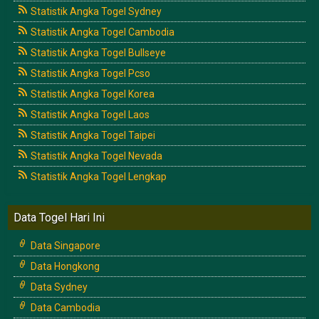
Statistik Angka Togel Sydney
Statistik Angka Togel Cambodia
Statistik Angka Togel Bullseye
Statistik Angka Togel Pcso
Statistik Angka Togel Korea
Statistik Angka Togel Laos
Statistik Angka Togel Taipei
Statistik Angka Togel Nevada
Statistik Angka Togel Lengkap
Data Togel Hari Ini
Data Singapore
Data Hongkong
Data Sydney
Data Cambodia