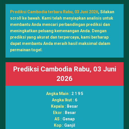
Prediksi Cambodia terbaru Rabu, 03 Juni 2026
,
Silakan
scroll ke bawah. Kami telah menyiapkan analisis untuk
membantu Anda mencari perbandingan prediksi dan
meningkatkan peluang kemenangan Anda. Dengan
prediksi yang akurat dan terpercaya, kami berharap
dapat membantu Anda meraih hasil maksimal dalam
permainan togel.
Prediksi Cambodia Rabu, 03 Juni
2026
Angka Main :
2 1 9 5
Angka Ikut :
6
Kepala :
Besar
Ekor :
Besar
AS :
Genap
Kop :
Ganjil