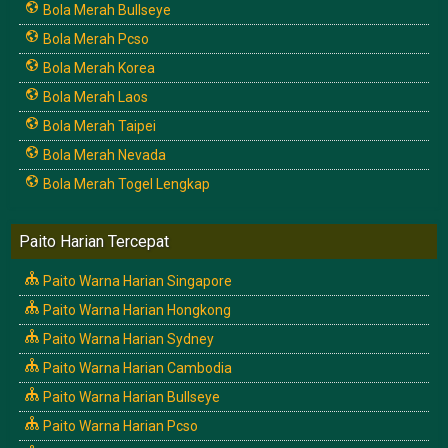
Bola Merah Bullseye
Bola Merah Pcso
Bola Merah Korea
Bola Merah Laos
Bola Merah Taipei
Bola Merah Nevada
Bola Merah Togel Lengkap
Paito Harian Tercepat
Paito Warna Harian Singapore
Paito Warna Harian Hongkong
Paito Warna Harian Sydney
Paito Warna Harian Cambodia
Paito Warna Harian Bullseye
Paito Warna Harian Pcso