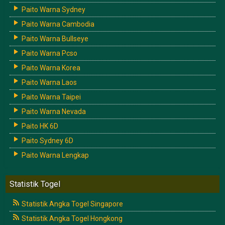
Paito Warna Sydney
Paito Warna Cambodia
Paito Warna Bullseye
Paito Warna Pcso
Paito Warna Korea
Paito Warna Laos
Paito Warna Taipei
Paito Warna Nevada
Paito HK 6D
Paito Sydney 6D
Paito Warna Lengkap
Statistik Togel
Statistik Angka Togel Singapore
Statistik Angka Togel Hongkong