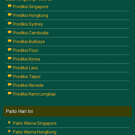
Prediksi Singapore
Prediksi Hongkong
Prediksi Sydney
Prediksi Cambodia
Prediksi Bullseye
Prediksi Pcso
Prediksi Korea
Prediksi Laos
Prediksi Taipei
Prediksi Nevada
Prediksi Kami Lengkap
Paito Hari Ini
Paito Warna Singapore
Paito Warna Hongkong