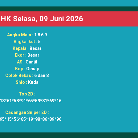
 HK Selasa, 09 Juni 2026
Angka Main :
1 8 6 9
Angka Ikut :
5
Kepala :
Besar
Ekor :
Besar
AS :
Ganjil
Kop :
Genap
Colok Bebas :
6 dan 8
Shio :
Kuda
Top 2D :
18*61*58*91*65*59*81*69*16
Cadangan Sniper 2D :
95*15*56*85*19*98*86*89*96