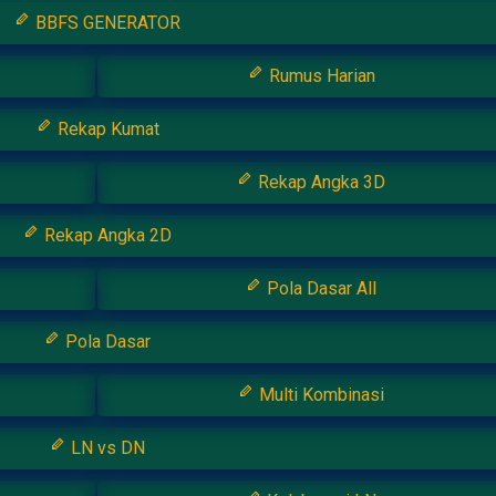
BBFS GENERATOR
Rumus Harian
Rekap Kumat
Rekap Angka 3D
Rekap Angka 2D
Pola Dasar All
Pola Dasar
Multi Kombinasi
LN vs DN