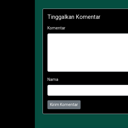
Tinggalkan Komentar
Komentar
Nama
Kirim Komentar