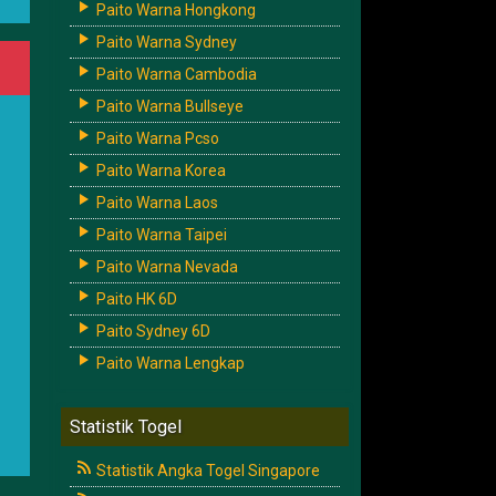
Paito Warna Hongkong
Paito Warna Sydney
Paito Warna Cambodia
Paito Warna Bullseye
Paito Warna Pcso
Paito Warna Korea
Paito Warna Laos
Paito Warna Taipei
Paito Warna Nevada
Paito HK 6D
Paito Sydney 6D
Paito Warna Lengkap
Statistik Togel
Statistik Angka Togel Singapore