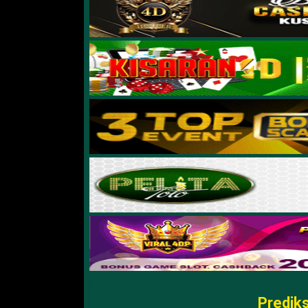
Prediks