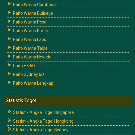
Paito Warna Cambodia
Paito Warna Bullseye
Paito Warna Pcso
Paito Warna Korea
Paito Warna Laos
Paito Warna Taipei
Paito Warna Nevada
Paito HK 6D
Paito Sydney 6D
Paito Warna Lengkap
Statistik Togel
Statistik Angka Togel Singapore
Statistik Angka Togel Hongkong
Statistik Angka Togel Sydney