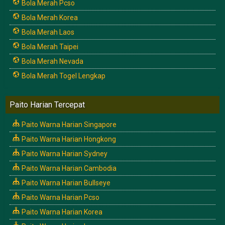
Bola Merah Pcso
Bola Merah Korea
Bola Merah Laos
Bola Merah Taipei
Bola Merah Nevada
Bola Merah Togel Lengkap
Paito Harian Tercepat
Paito Warna Harian Singapore
Paito Warna Harian Hongkong
Paito Warna Harian Sydney
Paito Warna Harian Cambodia
Paito Warna Harian Bullseye
Paito Warna Harian Pcso
Paito Warna Harian Korea