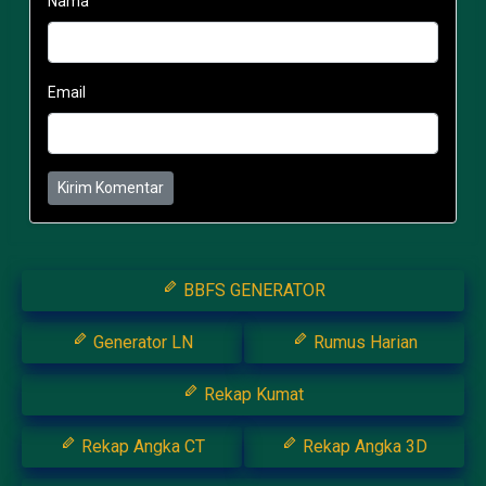
Nama
Email
Kirim Komentar
BBFS GENERATOR
Generator LN
Rumus Harian
Rekap Kumat
Rekap Angka CT
Rekap Angka 3D