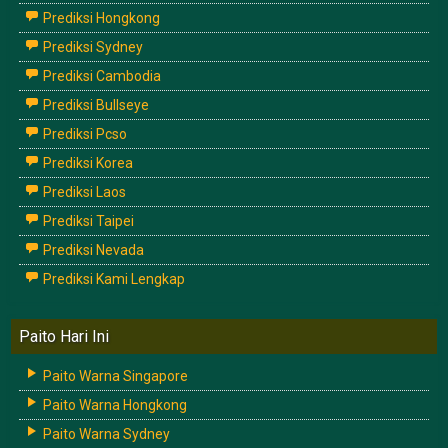
Prediksi Hongkong
Prediksi Sydney
Prediksi Cambodia
Prediksi Bullseye
Prediksi Pcso
Prediksi Korea
Prediksi Laos
Prediksi Taipei
Prediksi Nevada
Prediksi Kami Lengkap
Paito Hari Ini
Paito Warna Singapore
Paito Warna Hongkong
Paito Warna Sydney