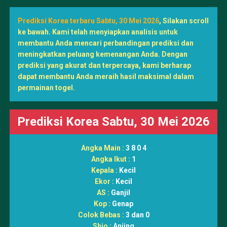
Prediksi Korea terbaru Sabtu, 30 Mei 2026
,
Silakan scroll
ke bawah. Kami telah menyiapkan analisis untuk
membantu Anda mencari perbandingan prediksi dan
meningkatkan peluang kemenangan Anda. Dengan
prediksi yang akurat dan terpercaya, kami berharap
dapat membantu Anda meraih hasil maksimal dalam
permainan togel.
Prediksi Korea Sabtu, 30 Mei 2026
Angka Main :
3 8 0 4
Angka Ikut :
1
Kepala :
Kecil
Ekor :
Kecil
AS :
Ganjil
Kop :
Genap
Colok Bebas :
3 dan 0
Shio :
Anjing