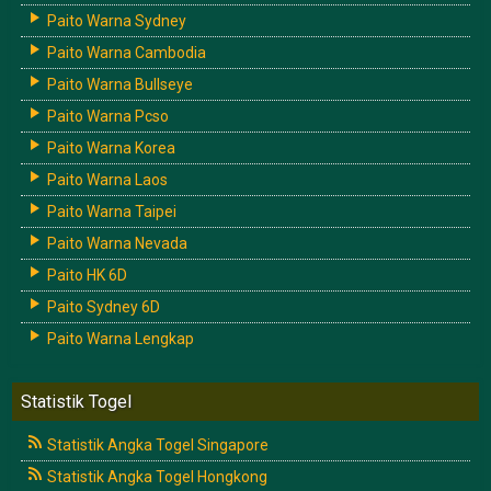
Paito Warna Sydney
Paito Warna Cambodia
Paito Warna Bullseye
Paito Warna Pcso
Paito Warna Korea
Paito Warna Laos
Paito Warna Taipei
Paito Warna Nevada
Paito HK 6D
Paito Sydney 6D
Paito Warna Lengkap
Statistik Togel
Statistik Angka Togel Singapore
Statistik Angka Togel Hongkong