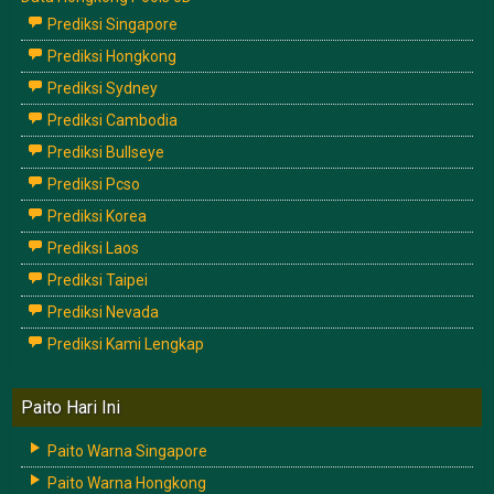
Prediksi Singapore
Prediksi Hongkong
Prediksi Sydney
Prediksi Cambodia
Prediksi Bullseye
Prediksi Pcso
Prediksi Korea
Prediksi Laos
Prediksi Taipei
Prediksi Nevada
Prediksi Kami Lengkap
Paito Hari Ini
Paito Warna Singapore
Paito Warna Hongkong