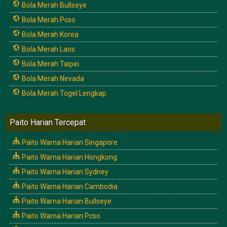
Bola Merah Bullseye
Bola Merah Pcso
Bola Merah Korea
Bola Merah Laos
Bola Merah Taipei
Bola Merah Nevada
Bola Merah Togel Lengkap
Paito Harian Tercepat
Paito Warna Harian Singapore
Paito Warna Harian Hongkong
Paito Warna Harian Sydney
Paito Warna Harian Cambodia
Paito Warna Harian Bullseye
Paito Warna Harian Pcso