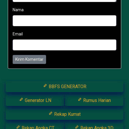
Nama
Email
Kirim Komentar
BBFS GENERATOR
Generator LN
Rumus Harian
Rekap Kumat
Rekap Angka CT
Rekap Angka 3D