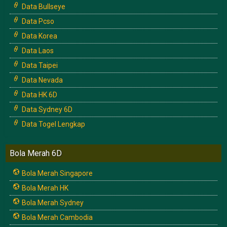
Data Bullseye
Data Pcso
Data Korea
Data Laos
Data Taipei
Data Nevada
Data HK 6D
Data Sydney 6D
Data Togel Lengkap
Bola Merah 6D
Bola Merah Singapore
Bola Merah HK
Bola Merah Sydney
Bola Merah Cambodia