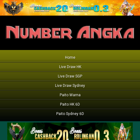
Home
Live Draw HK
Live Draw SGP
Live Draw Sydney
Paito Warna
Paito HK 6D
Paito Sydney 6D