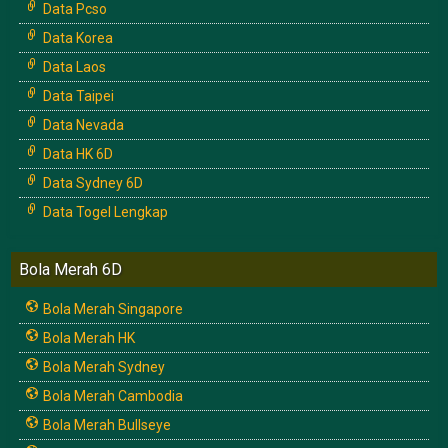
Data Pcso
Data Korea
Data Laos
Data Taipei
Data Nevada
Data HK 6D
Data Sydney 6D
Data Togel Lengkap
Bola Merah 6D
Bola Merah Singapore
Bola Merah HK
Bola Merah Sydney
Bola Merah Cambodia
Bola Merah Bullseye