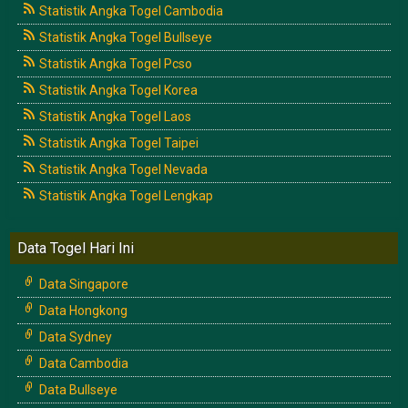
Statistik Angka Togel Cambodia
Statistik Angka Togel Bullseye
Statistik Angka Togel Pcso
Statistik Angka Togel Korea
Statistik Angka Togel Laos
Statistik Angka Togel Taipei
Statistik Angka Togel Nevada
Statistik Angka Togel Lengkap
Data Togel Hari Ini
Data Singapore
Data Hongkong
Data Sydney
Data Cambodia
Data Bullseye