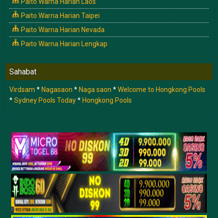
Paito Warna Harian Laos
Paito Warna Harian Taipei
Paito Warna Harian Nevada
Paito Warna Harian Lengkap
Sahabat
Virdsam
*
Nagasaon
*
Naga saon
*
Welcome to Hongkong Pools
*
Sydney Pools Today
*
Hongkong Pools