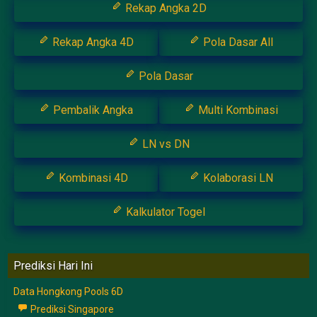
Rekap Angka 2D
Rekap Angka 4D
Pola Dasar All
Pola Dasar
Pembalik Angka
Multi Kombinasi
LN vs DN
Kombinasi 4D
Kolaborasi LN
Kalkulator Togel
Prediksi Hari Ini
Data Hongkong Pools 6D
Prediksi Singapore