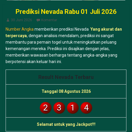
Prediksi Nevada Rabu 01 Juli 2026
30 Juni 2026
Komentar
Number Angka
memberikan prediksi Nevada
Yang akurat dan
terpercaya
, dengan analisis mendalam, prediksi ini sangat
membantu para pemain togel untuk meningkatkan peluang
kemenangan mereka. Prediksi ini disajikan dengan jelas,
memberikan wawasan berharga tentang angka-angka yang
berpotensi akan keluar hari ini.
Result Nevada Terbaru
Tanggal 08 Agustus 2026
2
3
1
4
Selamat untuk yang Jackpot!!!