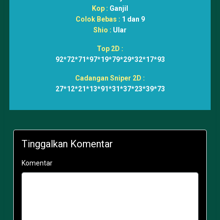
Kop :
Ganjil
Colok Bebas :
1 dan 9
Shio :
Ular
Top 2D :
92*72*71*97*19*79*29*32*17*93
Cadangan Sniper 2D :
27*12*21*13*91*31*37*23*39*73
Tinggalkan Komentar
Komentar