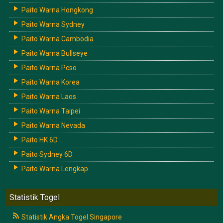
Paito Warna Hongkong
Paito Warna Sydney
Paito Warna Cambodia
Paito Warna Bullseye
Paito Warna Pcso
Paito Warna Korea
Paito Warna Laos
Paito Warna Taipei
Paito Warna Nevada
Paito HK 6D
Paito Sydney 6D
Paito Warna Lengkap
Statistik Togel
Statistik Angka Togel Singapore