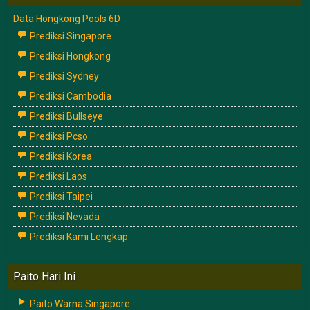
Data Hongkong Pools 6D
Prediksi Singapore
Prediksi Hongkong
Prediksi Sydney
Prediksi Cambodia
Prediksi Bullseye
Prediksi Pcso
Prediksi Korea
Prediksi Laos
Prediksi Taipei
Prediksi Nevada
Prediksi Kami Lengkap
Paito Hari Ini
Paito Warna Singapore