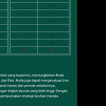
3
13
x
4
17
x
5
14
x
6
14
x
7
16
x
8
16
x
9
11
x
erkini yang terperinci, memungkinkan Anda
, dan Ekor. Anda juga dapat mengevaluasi tren
luaran harian dari periode sebelumnya,
an tingkat akurasi yang lebih tinggi. Dengan
nyempurnakan strategi taruhan mereka.