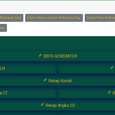
 Adelaide Day
Paito Warna Harian Adelaide Day
Data Paito Adela
Day
BBFS GENERATOR
 LN
Rekap Kumat
a CT
R
Rekap Angka 2D