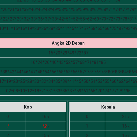
3*20*21*31*39*40*46*48*49*53*54*56*59*63*67*68*71*74*77*79*
4*22*27*29*32*33*36*37*38*42*51*52*55*62*69*70*72*73*78*81*
10*11*15*16*19*23*26*28*35*41*45*47*57*58*65*66*75*87*93*9
Angka 2D Depan
15*20*29*49*72*87
16*24*26*40*43*52*57*68*71*81*85
7*38*42*44*46*47*48*54*56*58*63*66*67*73*76*78*80*83*84*86*
17*19*23*25*28*30*32*34*35*39*41*45*50*51*53*55*60*62*64*6
02*08*10*12*18*21*31*33*36*37*59*61*65*70*74*77*79*95
Kop
Kepala
0
16
0
21
x
x
1
12
1
16
x
x
2
15
2
16
x
x