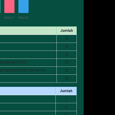
Jumlah
4
4
8
88*89*94*95*97
29
81*82*84*85*91*93*96*99
35
8
20
Jumlah
1
4
15