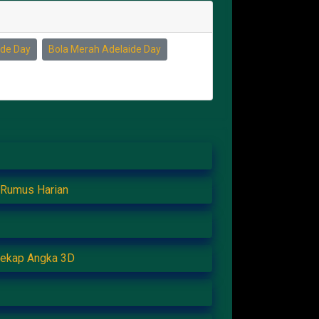
ide Day
Bola Merah Adelaide Day
Rumus Harian
ekap Angka 3D