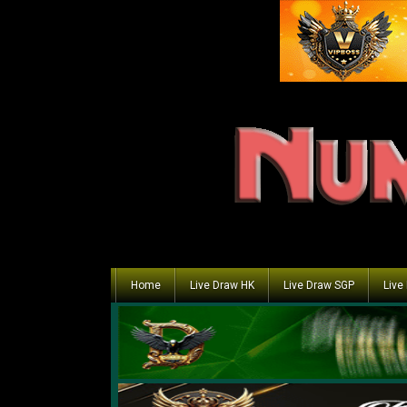
Home
Live Draw HK
Live Draw SGP
Live