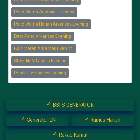
Paito Warna Arkansas Evening
Paito Warna Harian Arkansas Evening
Data Paito Arkansas Evening
Bola Merah Arkansas Evening
Statistik Arkansas Evening
Prediksi Arkansas Evening
BBFS GENERATOR
Generator LN
Rumus Harian
Rekap Kumat