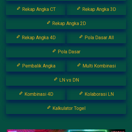
Rekap Angka CT
Rekap Angka 3D
Rekap Angka 2D
Rekap Angka 4D
Pola Dasar All
Pola Dasar
Pembalik Angka
Multi Kombinasi
LN vs DN
Kombinasi 4D
Kolaborasi LN
Kalkulator Togel