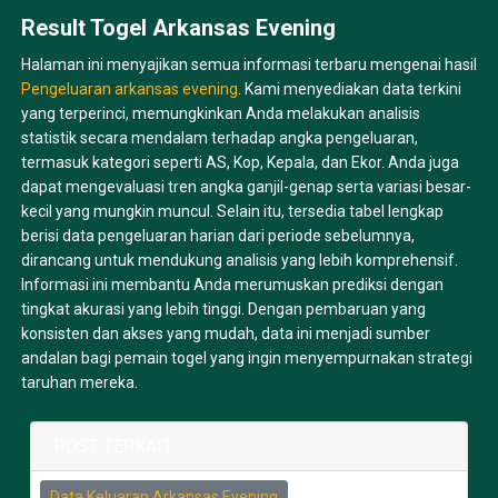
Result Togel Arkansas Evening
Halaman ini menyajikan semua informasi terbaru mengenai hasil
Pengeluaran arkansas evening
. Kami menyediakan data terkini
yang terperinci, memungkinkan Anda melakukan analisis
statistik secara mendalam terhadap angka pengeluaran,
termasuk kategori seperti AS, Kop, Kepala, dan Ekor. Anda juga
dapat mengevaluasi tren angka ganjil-genap serta variasi besar-
kecil yang mungkin muncul. Selain itu, tersedia tabel lengkap
berisi data pengeluaran harian dari periode sebelumnya,
dirancang untuk mendukung analisis yang lebih komprehensif.
Informasi ini membantu Anda merumuskan prediksi dengan
tingkat akurasi yang lebih tinggi. Dengan pembaruan yang
konsisten dan akses yang mudah, data ini menjadi sumber
andalan bagi pemain togel yang ingin menyempurnakan strategi
taruhan mereka.
POST TERKAIT
Data Keluaran Arkansas Evening