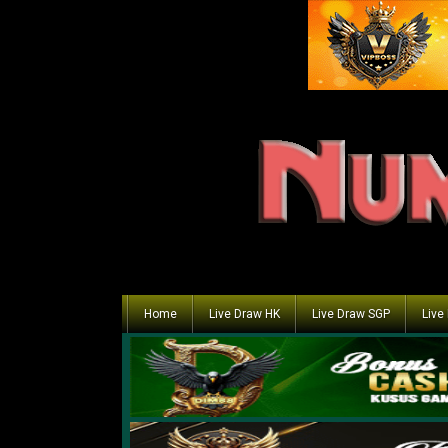
Home
Live Draw HK
Live Draw SGP
Live