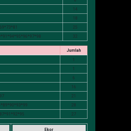
14
18
69*73*81
25
9*91*94*95*96*97*98
32
Jumlah
1
1
6
16
97
21
4*89*90*93*99
28
87*91*92*95
27
Ekor