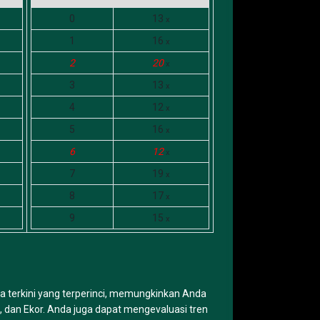
0
13
x
1
16
x
2
20
x
3
13
x
4
12
x
5
16
x
6
12
x
7
19
x
8
17
x
9
15
x
a terkini yang terperinci, memungkinkan Anda
, dan Ekor. Anda juga dapat mengevaluasi tren