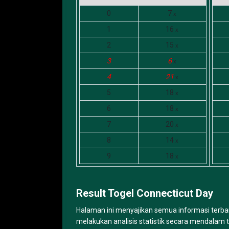
0
7
x
1
16
x
2
15
x
3
6
x
4
21
x
5
18
x
6
18
x
7
20
x
8
14
x
9
18
x
Result Togel Connecticut Day
Halaman ini menyajikan semua informasi terba
melakukan analisis statistik secara mendalam 