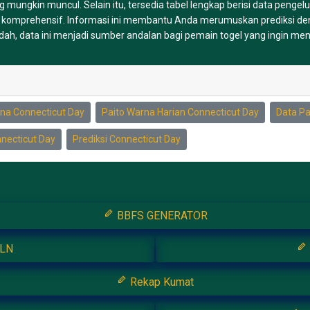
ng mungkin muncul. Selain itu, tersedia tabel lengkap berisi data penge
 komprehensif. Informasi ini membantu Anda merumuskan prediksi deng
h, data ini menjadi sumber andalan bagi pemain togel yang ingin me
na Connecticut Day
Paito Warna Harian Connecticut Day
Data Pa
nnecticut Day
Prediksi Connecticut Day
BBFS GENERATOR
 LN
Rekap Kumat