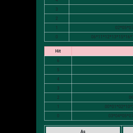
3
2
1
02*05*0
0
06*11*12*13*15*16*
Hit
6
5
4
3
2
0
1
00*01*02*10*
0
03*04*05*0
As