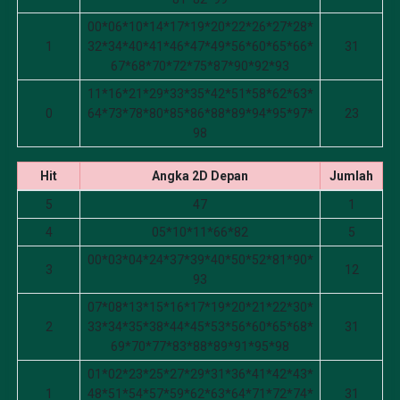
00*06*10*14*17*19*20*22*26*27*28*
1
32*34*40*41*46*47*49*56*60*65*66*
31
67*68*70*72*75*87*90*92*93
11*16*21*29*33*35*42*51*58*62*63*
0
64*73*78*80*85*86*88*89*94*95*97*
23
98
Hit
Angka 2D Depan
Jumlah
5
47
1
4
05*10*11*66*82
5
00*03*04*24*37*39*40*50*52*81*90*
3
12
93
07*08*13*15*16*17*19*20*21*22*30*
2
33*34*35*38*44*45*53*56*60*65*68*
31
69*70*77*83*88*89*91*95*98
01*02*23*25*27*29*31*36*41*42*43*
1
48*51*54*57*59*62*63*64*71*72*74*
31