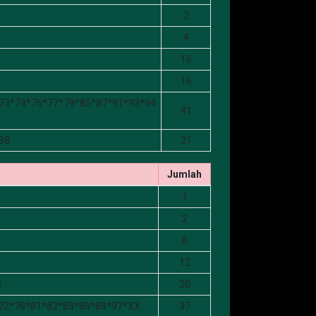
2
4
16
16
73*74*76*77*79*85*87*91*93*94
41
98
21
Jumlah
1
2
6
12
8
20
72*76*81*82*85*86*88*97*XX
37