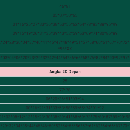
46*81
05*07*50*65
01*16*25*27*33*36*38*53*55*62*64*78*83*88*95*99
09*15*19*26*31*35*39*43*52*59*63*69*71*80*86*89
2*24*28*30*34*37*40*41*45*47*48*49*51*57*58*60*61*67*70*72*
*96*XX
0*03*04*06*20*23*29*32*42*44*54*56*66*68*75*82*84*90*92*97*
Angka 2D Depan
25
77*78
06*20*36*51*93*94
00*16*21*31*33*53*58*59*65*74*91*92
01*03*08*12*13*15*23*30*38*39*41*68*69*73*75*80*87*89*90*9
8*29*32*34*35*44*45*46*50*52*54*55*56*57*61*62*64*66*67*70*