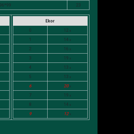
96*99
23
Ekor
0
12
x
1
14
x
2
16
x
3
19
x
4
13
x
5
13
x
6
20
x
7
19
x
8
14
x
9
12
x