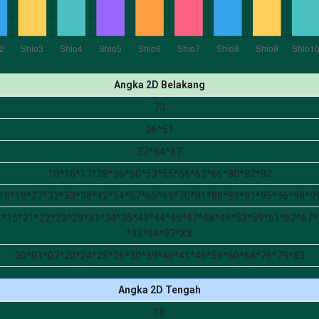
Angka 2D Belakang
73
06*51
37*64*87
10*16*17*28*36*50*53*55*56*63*66*80*82*92
18*19*27*32*33*38*42*54*57*65*69*70*81*88*89*91*95*96*98*9
4*15*21*22*23*29*31*34*35*43*44*45*47*48*49*52*59*61*62*67*
*93*94*97*XX
00*01*07*20*24*25*26*30*39*40*41*46*58*60*68*76*79*83
Angka 2D Tengah
18