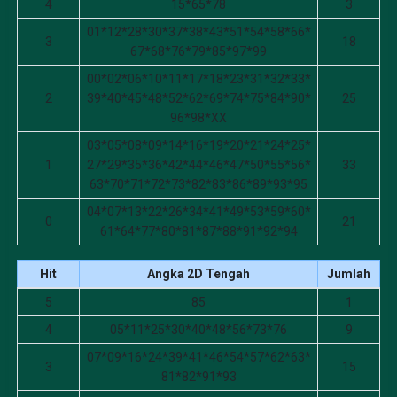
4
15*65*78
3
01*12*28*30*37*38*43*51*54*58*66*
3
18
67*68*76*79*85*97*99
00*02*06*10*11*17*18*23*31*32*33*
2
39*40*45*48*52*62*69*74*75*84*90*
25
96*98*XX
03*05*08*09*14*16*19*20*21*24*25*
1
27*29*35*36*42*44*46*47*50*55*56*
33
63*70*71*72*73*82*83*86*89*93*95
04*07*13*22*26*34*41*49*53*59*60*
0
21
61*64*77*80*81*87*88*91*92*94
Hit
Angka 2D Tengah
Jumlah
5
85
1
4
05*11*25*30*40*48*56*73*76
9
07*09*16*24*39*41*46*54*57*62*63*
3
15
81*82*91*93