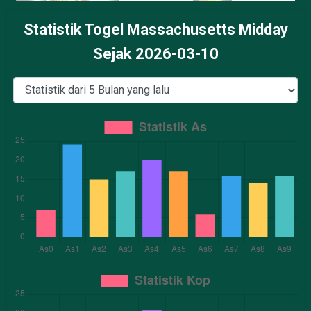
Statistik Togel Massachusetts Midday
Sejak 2026-03-10