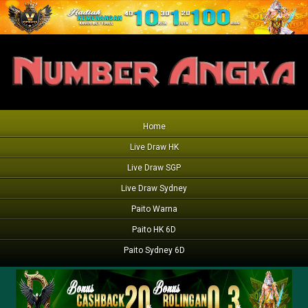
Home
Live Draw HK
Live Draw SGP
Live Draw Sydney
Paito Warna
Paito HK 6D
Paito Sydney 6D