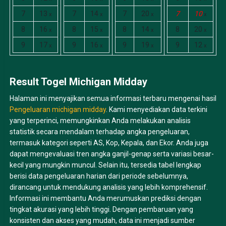
7
13
7
14
7
20
7
10
x
x
x
x
8
16
8
15
8
14
8
20
x
x
x
x
9
17
9
16
9
19
9
12
x
x
x
x
Result Togel Michigan Midday
Halaman ini menyajikan semua informasi terbaru mengenai hasil
Pengeluaran michigan midday
. Kami menyediakan data terkini
yang terperinci, memungkinkan Anda melakukan analisis
statistik secara mendalam terhadap angka pengeluaran,
termasuk kategori seperti AS, Kop, Kepala, dan Ekor. Anda juga
dapat mengevaluasi tren angka ganjil-genap serta variasi besar-
kecil yang mungkin muncul. Selain itu, tersedia tabel lengkap
berisi data pengeluaran harian dari periode sebelumnya,
dirancang untuk mendukung analisis yang lebih komprehensif.
Informasi ini membantu Anda merumuskan prediksi dengan
tingkat akurasi yang lebih tinggi. Dengan pembaruan yang
konsisten dan akses yang mudah, data ini menjadi sumber