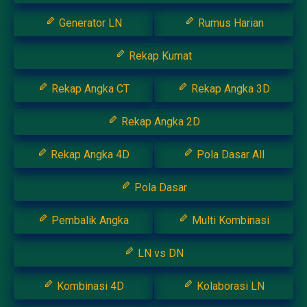
Generator LN
Rumus Harian
Rekap Kumat
Rekap Angka CT
Rekap Angka 3D
Rekap Angka 2D
Rekap Angka 4D
Pola Dasar All
Pola Dasar
Pembalik Angka
Multi Kombinasi
LN vs DN
Kombinasi 4D
Kolaborasi LN