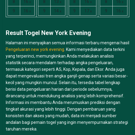
8
16
8
13
8
16
8
16
x
x
x
x
9
16
9
14
9
17
9
16
x
x
x
x
Result Togel New York Evening
Halaman ini menyajikan semua informasi terbaru mengenai hasil
Pengeluaran new york evening
. Kami menyediakan data terkini
yang terperinci, memungkinkan Anda melakukan analisis
statistik secara mendalam terhadap angka pengeluaran,
termasuk kategori seperti AS, Kop, Kepala, dan Ekor. Anda juga
dapat mengevaluasi tren angka ganjil-genap serta variasi besar-
kecil yang mungkin muncul. Selain itu, tersedia tabel lengkap
berisi data pengeluaran harian dari periode sebelumnya,
dirancang untuk mendukung analisis yang lebih komprehensif.
Informasi ini membantu Anda merumuskan prediksi dengan
tingkat akurasi yang lebih tinggi. Dengan pembaruan yang
konsisten dan akses yang mudah, data ini menjadi sumber
andalan bagi pemain togel yang ingin menyempurnakan strategi
taruhan mereka.