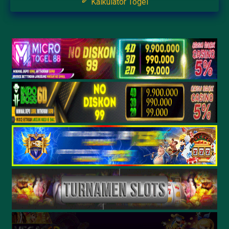
Kalkulator Togel