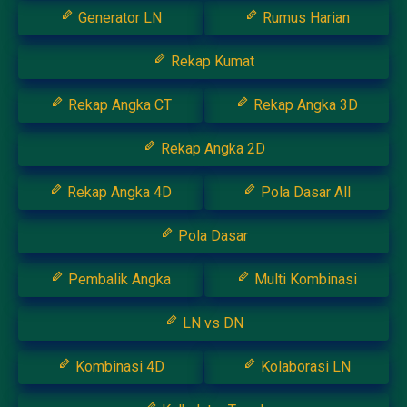
Generator LN
Rumus Harian
Rekap Kumat
Rekap Angka CT
Rekap Angka 3D
Rekap Angka 2D
Rekap Angka 4D
Pola Dasar All
Pola Dasar
Pembalik Angka
Multi Kombinasi
LN vs DN
Kombinasi 4D
Kolaborasi LN