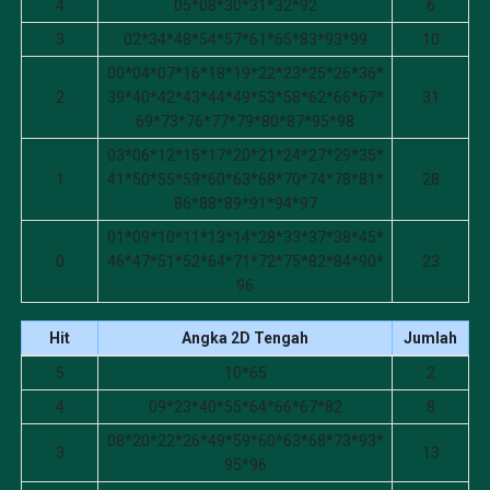
4
05*08*30*31*32*92
6
3
02*34*48*54*57*61*65*83*93*99
10
00*04*07*16*18*19*22*23*25*26*36*
2
39*40*42*43*44*49*53*58*62*66*67*
31
69*73*76*77*79*80*87*95*98
03*06*12*15*17*20*21*24*27*29*35*
1
41*50*55*59*60*63*68*70*74*78*81*
28
86*88*89*91*94*97
01*09*10*11*13*14*28*33*37*38*45*
0
46*47*51*52*64*71*72*75*82*84*90*
23
96
Hit
Angka 2D Tengah
Jumlah
5
10*65
2
4
09*23*40*55*64*66*67*82
8
08*20*22*26*49*59*60*63*68*73*93*
3
13
95*96