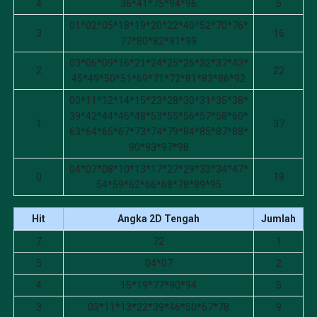
4
36*41*75*94*96
5
01*02*05*18*19*20*22*40*52*70*76*
3
16
77*80*82*91*99
03*06*09*16*21*24*25*26*32*37*43*
2
22
45*49*50*51*69*71*72*81*83*86*92
00*11*12*14*15*23*28*30*31*35*38*
39*42*44*46*48*53*55*56*57*58*60*
1
37
63*64*65*67*73*74*79*84*85*87*88*
90*93*97*98
04*07*08*10*13*17*27*29*33*34*47*
0
19
54*59*62*66*68*78*89*95
Hit
Angka 2D Tengah
Jumlah
7
72
1
5
04*07
2
4
15*19*77*90*94
5
3
03*11*13*22*39*46*50*67*78
9