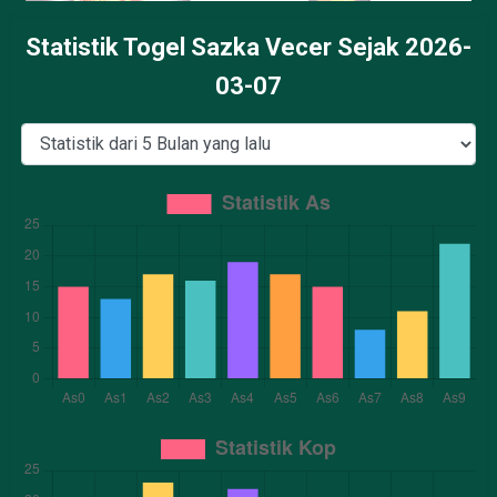
Statistik Togel Sazka Vecer Sejak 2026-
03-07