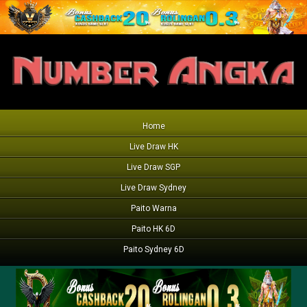
Home
Live Draw HK
Live Draw SGP
Live Draw Sydney
Paito Warna
Paito HK 6D
Paito Sydney 6D