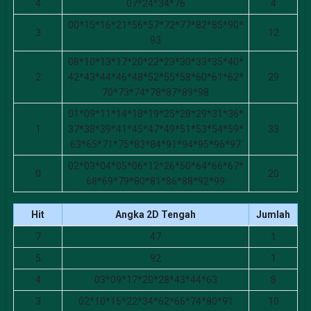
4
07*24*34*76
4
00*15*16*21*56*57*72*77*82*85*90*
3
12
93
08*10*13*17*20*22*23*30*33*35*40*
2
42*43*44*46*48*52*55*58*60*61*62*
29
70*73*74*78*87*89*98
01*09*11*14*18*19*25*28*29*31*36*
1
37*38*39*41*45*47*49*51*53*54*59*
33
63*65*71*75*83*84*91*94*95*96*97
02*03*04*05*06*12*26*50*64*66*67*
0
20
68*69*79*80*81*86*88*92*99
Hit
Angka 2D Tengah
Jumlah
7
47
1
5
92
1
4
03*09*17*20*28*43*44*63
8
3
02*10*15*22*34*62*66*74*80*91
10