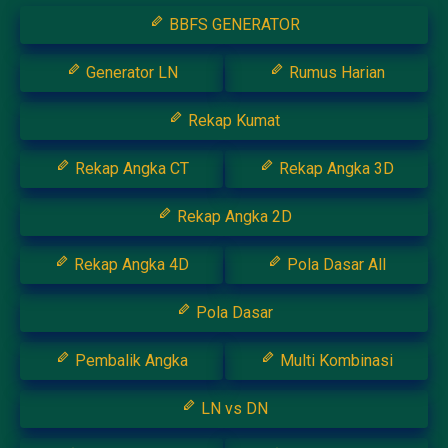
BBFS GENERATOR
Generator LN
Rumus Harian
Rekap Kumat
Rekap Angka CT
Rekap Angka 3D
Rekap Angka 2D
Rekap Angka 4D
Pola Dasar All
Pola Dasar
Pembalik Angka
Multi Kombinasi
LN vs DN