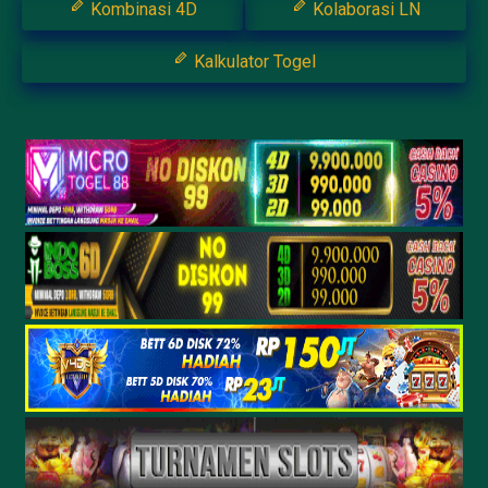
Kombinasi 4D
Kolaborasi LN
Kalkulator Togel