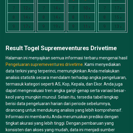
7
12
7
14
7
10
7
17
x
x
x
x
8
14
8
14
8
11
8
15
x
x
x
x
9
17
9
19
9
11
9
13
x
x
x
x
Result Togel Supremeventures Drivetime
Halaman ini menyajikan semua informasi terbaru mengenai hasil
Pengeluaran supremeventures drivetime
. Kami menyediakan
data terkini yang terperinci, memungkinkan Anda melakukan
analisis statistik secara mendalam terhadap angka pengeluaran,
termasuk kategori seperti AS, Kop, Kepala, dan Ekor. Anda juga
dapat mengevaluasi tren angka ganjil-genap serta variasi besar-
kecil yang mungkin muncul. Selain itu, tersedia tabel lengkap
berisi data pengeluaran harian dari periode sebelumnya,
dirancang untuk mendukung analisis yang lebih komprehensif.
Informasi ini membantu Anda merumuskan prediksi dengan
tingkat akurasi yang lebih tinggi. Dengan pembaruan yang
konsisten dan akses yang mudah, data ini menjadi sumber