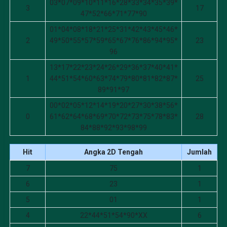
03*07*09*10*11*16*28*33*34*35*39*
3
17
47*52*66*71*77*90
01*04*08*18*21*25*31*42*43*45*46*
2
49*50*55*57*59*65*67*76*86*94*95*
23
96
13*17*22*23*24*26*29*36*37*40*41*
1
44*51*54*60*63*74*79*80*81*82*87*
25
89*91*97
00*02*05*12*14*19*20*27*30*38*56*
0
61*62*64*68*69*70*72*73*75*78*83*
28
84*88*92*93*98*99
Hit
Angka 2D Tengah
Jumlah
7
75
1
6
23
1
5
01
1
4
22*44*51*54*90*XX
6