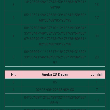
14*20*25*26*37*43*50*56*83*87*91*
3
13
94*99
05*13*21*24*28*38*39*40*42*58*59*
2
17
60*65*68*85*93*95
00*02*03*04*07*10*12*15*19*30*34*
35*45*47*49*52*53*57*61*63*64*66*
1
39
67*69*70*71*72*73*74*76*78*80*81*
82*86*88*89*92*98
06*08*09*11*16*17*18*27*29*31*32*
0
33*36*41*46*48*55*62*77*79*84*96*
23
97
Hit
Angka 2D Depan
Jumlah
6
05
1
4
02*06*08*22*45*82*XX
7
04*07*09*12*20*29*32*44*52*60*66*
3
13
85*91